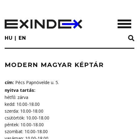
Skip
to
main
TOGGL
content
HU
EN
MODERN MAGYAR KÉPTÁR
cím:
Pécs Papnövelde u. 5.
nyitva tartás:
hétfő: zárva
kedd: 10.00-18.00
szerda: 10.00-18.00
csütörtök: 10.00-18.00
péntek: 10.00-18.00
szombat: 10.00-18.00
vasárnap: 10.00-18.00