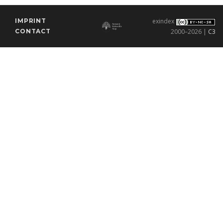
IMPRINT
exindex
CONTACT
2000–2026 |
C3