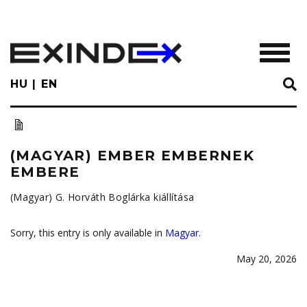
Skip
to
main
TOGGL
content
HU
EN
(MAGYAR) EMBER EMBERNEK
EMBERE
(Magyar) G. Horváth Boglárka kiállítása
Sorry, this entry is only available in
Magyar
.
May 20, 2026