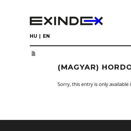
Skip
to
main
content
HU
EN
(MAGYAR) HORDO
Sorry, this entry is only available