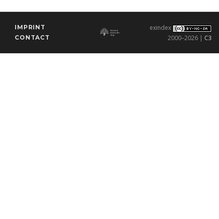
IMPRINT
exindex
CONTACT
2000–2026 |
C3