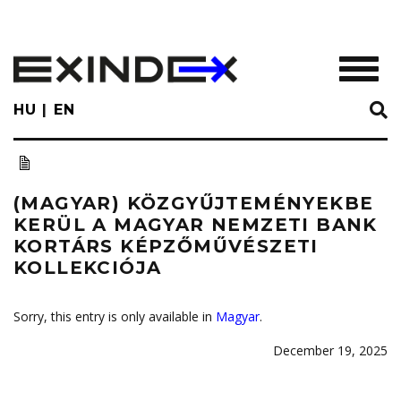
Skip
to
main
TOGGL
content
HU
EN
(MAGYAR) KÖZGYŰJTEMÉNYEKBE
KERÜL A MAGYAR NEMZETI BANK
KORTÁRS KÉPZŐMŰVÉSZETI
KOLLEKCIÓJA
Sorry, this entry is only available in
Magyar
.
December 19, 2025