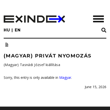
Skip
to
main
TOGGL
content
HU
EN
(MAGYAR) PRIVÁT NYOMOZÁS
(Magyar) Tasnádi József kiállítása
Sorry, this entry is only available in
Magyar
.
June 15, 2026