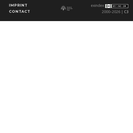
IMPRINT
exindex
CONTACT
2000–2026 |
C3