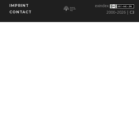
IMPRINT
exindex
CONTACT
2000–2026 |
C3