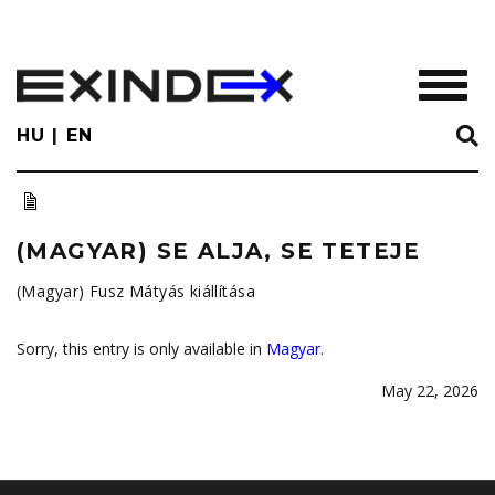
Skip
to
main
TOGGL
content
HU
EN
(MAGYAR) SE ALJA, SE TETEJE
(Magyar) Fusz Mátyás kiállítása
Sorry, this entry is only available in
Magyar
.
May 22, 2026