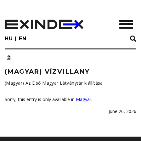
Skip
to
main
TOGGL
content
HU
EN
(MAGYAR) VÍZVILLANY
(Magyar) Az Első Magyar Látványtár kiállítása
Sorry, this entry is only available in
Magyar
.
June 26, 2026