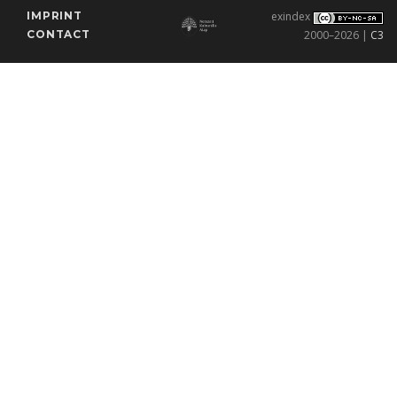
IMPRINT
exindex
CONTACT
2000–2026 |
C3