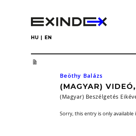
Skip
to
main
content
HU
EN
Beöthy Balázs
(MAGYAR) VIDEÓ
(Magyar) Beszélgetés Eikév
Sorry, this entry is only available