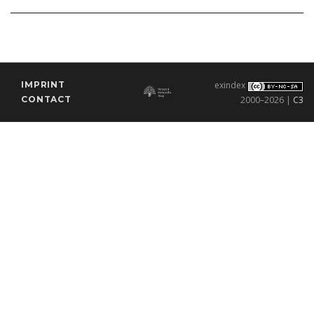
IMPRINT
exindex
CONTACT
2000–2026 |
C3