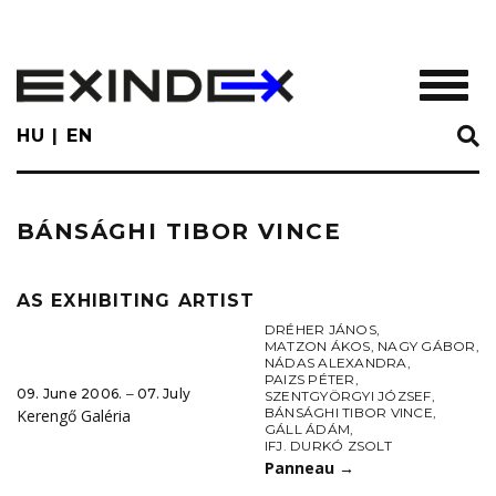
Skip
to
main
TOGGL
content
HU
EN
BÁNSÁGHI TIBOR VINCE
AS EXHIBITING ARTIST
DRÉHER JÁNOS
,
MATZON ÁKOS
,
NAGY GÁBOR
,
NÁDAS ALEXANDRA
,
PAIZS PÉTER
,
09. June 2006. ‒ 07. July
SZENTGYÖRGYI JÓZSEF
,
BÁNSÁGHI TIBOR VINCE
,
Kerengő Galéria
GÁLL ÁDÁM
,
IFJ. DURKÓ ZSOLT
Panneau
→