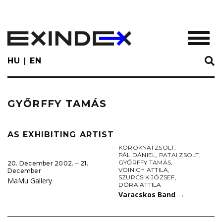
Skip
to
main
TOGGL
content
HU
EN
GYŐRFFY TAMÁS
AS EXHIBITING ARTIST
KOROKNAI ZSOLT
,
PÁL DÁNIEL
,
PATAI ZSOLT
,
GYŐRFFY TAMÁS
,
20. December 2002. ‒ 21.
VOINICH ATTILA
,
December
SZURCSIK JÓZSEF
,
MaMu Gallery
DÓRA ATTILA
Varacskos Band
→