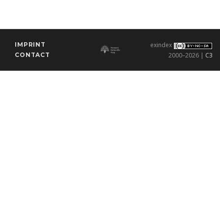
IMPRINT
exindex
CONTACT
2000–2026 |
C3