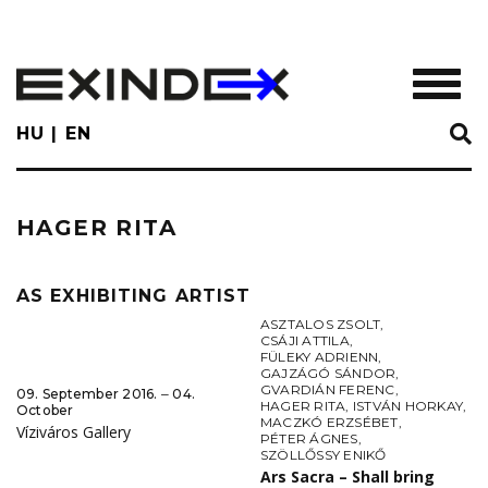
Skip
to
main
TOGGL
content
HU
EN
HAGER RITA
AS EXHIBITING ARTIST
ASZTALOS ZSOLT
,
CSÁJI ATTILA
,
FÜLEKY ADRIENN
,
GAJZÁGÓ SÁNDOR
,
GVARDIÁN FERENC
,
09. September 2016. ‒ 04.
HAGER RITA
,
ISTVÁN HORKAY
,
October
MACZKÓ ERZSÉBET
,
Víziváros Gallery
PÉTER ÁGNES
,
SZÖLLŐSSY ENIKŐ
Ars Sacra – Shall bring