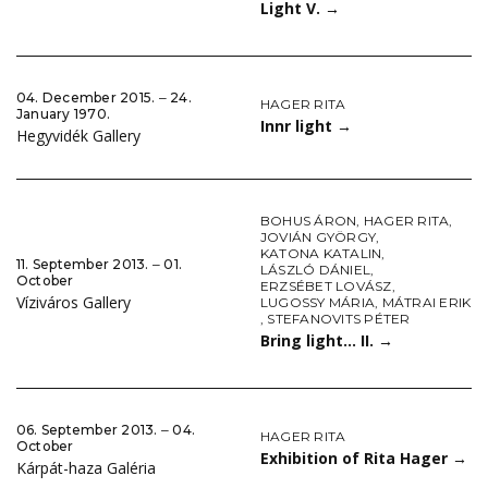
Light V.
→
04. December 2015. ‒ 24.
HAGER RITA
January 1970.
Innr light
→
Hegyvidék Gallery
BOHUS ÁRON
,
HAGER RITA
,
JOVIÁN GYÖRGY
,
KATONA KATALIN
,
11. September 2013. ‒ 01.
LÁSZLÓ DÁNIEL
,
October
ERZSÉBET LOVÁSZ
,
Víziváros Gallery
LUGOSSY MÁRIA
,
MÁTRAI ERIK
,
STEFANOVITS PÉTER
Bring light… II.
→
06. September 2013. ‒ 04.
HAGER RITA
October
Exhibition of Rita Hager
→
Kárpát-haza Galéria