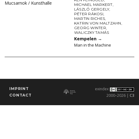
Mucsarnok / Kunsthalle
MICHAEL MARKERT
,
LÁSZLÓ GERGELY
,
PÉTER RÁKOSI
,
MARTIN RICHES
,
KATRIN VON MALTZAHN
,
GEORG WINTER
,
WALICZKY TAMÁS
Kempelen
→
Man in the Machine
IMPRINT
exindex
CONTACT
2000–2026 |
C3