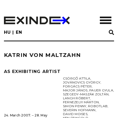
Skip
to
main
TOGGL
content
HU
EN
KATRIN VON MALTZAHN
AS EXHIBITING ARTIST
CSÖRGŐ ATTILA
,
JOVÁNOVICS GYÖRGY
,
FORGÁCS PÉTER
,
MAJOR JÁNOS
,
PAUER GYULA
,
SZEGEDY-MASZÁK ZOLTÁN
,
LANGH RÓBERT
,
FERNEZELYI MÁRTON
,
SIMON PENNY
,
ROBOTLAB
,
SEVERIN HOFMANN
,
DAVID MOISES
,
24. March 2007. ‒ 28. May
KEN FEINGOLD
,