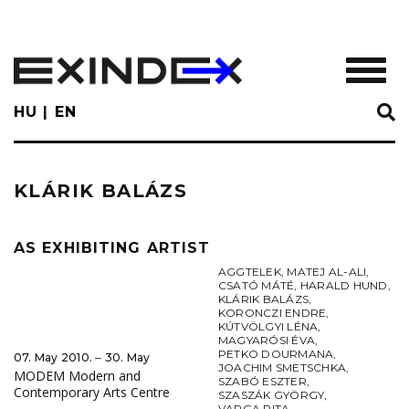
Skip
to
main
TOGGL
content
HU
EN
KLÁRIK BALÁZS
AS EXHIBITING ARTIST
AGGTELEK
,
MATEJ AL-ALI
,
CSATÓ MÁTÉ
,
HARALD HUND
,
KLÁRIK BALÁZS
,
KORONCZI ENDRE
,
KÚTVÖLGYI LÉNA
,
MAGYARÓSI ÉVA
,
PETKO DOURMANA
,
07. May 2010. ‒ 30. May
JOACHIM SMETSCHKA
,
MODEM Modern and
SZABÓ ESZTER
,
Contemporary Arts Centre
SZASZÁK GYÖRGY
,
VARGA RITA
,