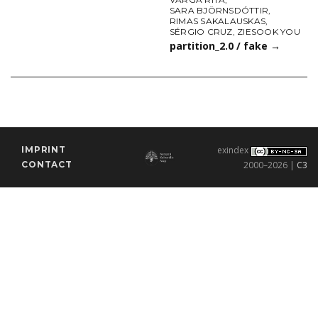
SARA BJÖRNSDÓTTIR
,
RIMAS SAKALAUSKAS
,
SÉRGIO CRUZ
,
ZIESOOK YOU
partition_2.0 / fake
→
IMPRINT
exindex
CONTACT
2000–2026 |
C3