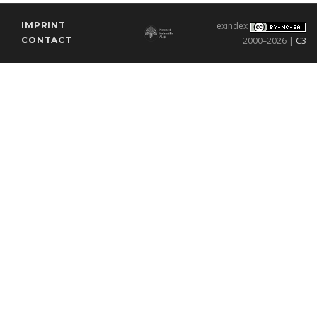
IMPRINT
exindex
CONTACT
2000–2026 |
C3