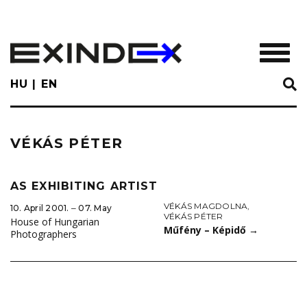
Skip
to
main
TOGGL
content
HU
EN
VÉKÁS PÉTER
AS EXHIBITING ARTIST
VÉKÁS MAGDOLNA
,
10. April 2001. ‒ 07. May
VÉKÁS PÉTER
House of Hungarian
Műfény – Képidő
→
Photographers