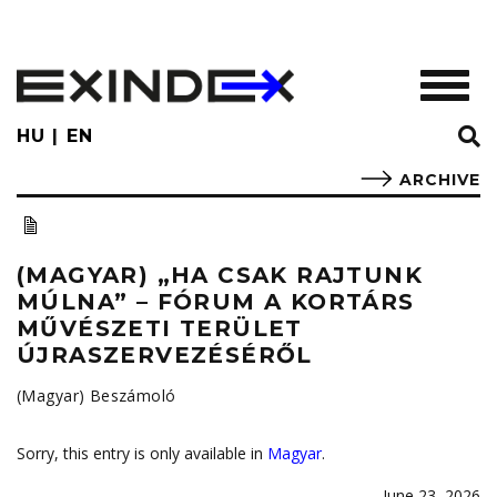
Skip
to
main
TOGGL
content
HU
EN
ARCHIVE
(MAGYAR) „HA CSAK RAJTUNK
MÚLNA” – FÓRUM A KORTÁRS
MŰVÉSZETI TERÜLET
ÚJRASZERVEZÉSÉRŐL
(Magyar) Beszámoló
Sorry, this entry is only available in
Magyar
.
June 23, 2026