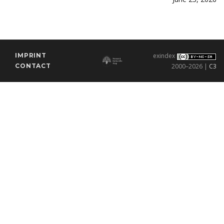
IMPRINT
exindex
CONTACT
2000–2026 |
C3