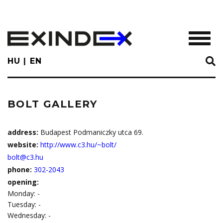
Skip
to
main
TOGGL
content
HU
EN
BOLT GALLERY
address:
Budapest Podmaniczky utca 69.
website:
http://www.c3.hu/~bolt/
bolt@c3.hu
phone:
302-2043
opening:
Monday: -
Tuesday: -
Wednesday: -