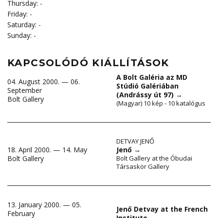
Thursday: -
Friday: -
Saturday: -
Sunday: -
KAPCSOLÓDÓ KIÁLLÍTÁSOK
A Bolt Galéria az MD
04. August 2000. — 06.
Stúdió Galériában
September
(Andrássy út 97)
→
Bolt Gallery
(Magyar) 10 kép - 10 katalógus
DETVAY JENŐ
18. April 2000. — 14. May
Jenő
→
Bolt Gallery
Bolt Gallery at the Óbudai
Társaskör Gallery
13. January 2000. — 05.
Jenő Detvay at the French
February
Institute
→