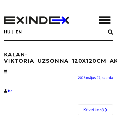
Skip
to
main
TOGGL
content
HU
EN
KALAN-
VIKTORIA_UZSONNA_120X120CM_AK
2026 május 27, szerda
b2
Következő