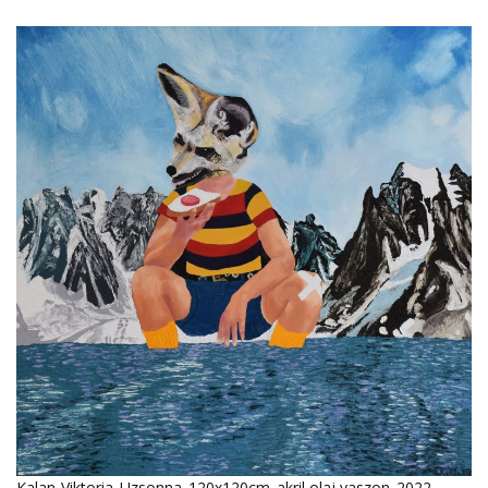
Kalan-Viktoria_Uzsonna_120x120cm_akril,olaj,vaszon_2022