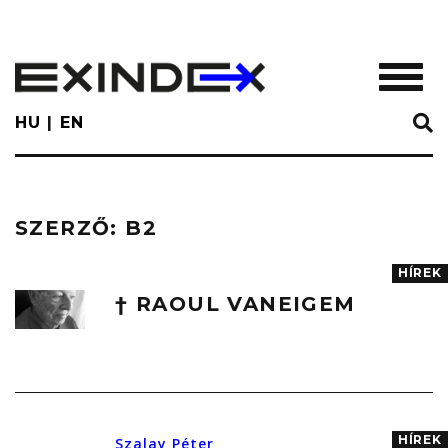
Skip
to
main
TOGGL
content
HU
EN
SZERZŐ:
B2
HÍREK
† RAOUL VANEIGEM
HÍREK
Szalay Péter