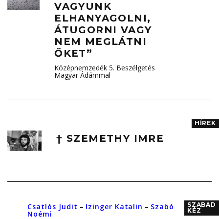
VAGYUNK
ELHANYAGOLNI,
ÁTUGORNI VAGY
NEM MEGLÁTNI
ŐKET”
Középnemzedék 5. Beszélgetés
Magyar Ádámmal
HÍREK
† SZEMETHY IMRE
SZABAD
Csatlós Judit
–
Izinger Katalin
–
Szabó
KÉZ
Noémi