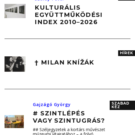
KULTURÁLIS
EGYÜTTMŰKÖDÉSI
INDEX 2010–2026
HÍREK
† MILAN KNÍŽÁK
SZABAD
Gajzágó György
KÉZ
# SZINTLÉPÉS
VAGY SZINTUGRÁS?
## Széljegyzetek a kortárs művészet
múzeumi vitairatához – a folyó