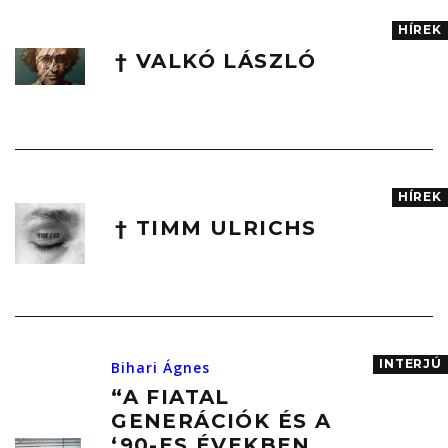
HÍREK
† VALKÓ LÁSZLÓ
HÍREK
† TIMM ULRICHS
INTERJÚ
Bihari Ágnes
“A FIATAL
GENERÁCIÓK ÉS A
‘90-ES ÉVEKBEN