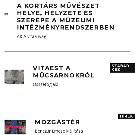
A KORTÁRS MŰVÉSZET
HELYE, HELYZETE ÉS
SZEREPE A MÚZEUMI
INTÉZMÉNYRENDSZERBEN
AICA vitaanyag
SZABAD
VITAEST A
KÉZ
MŰCSARNOKRÓL
Összefoglaló
HÍREK
MOZGÁSTÉR
Benczúr Emese kiállítása