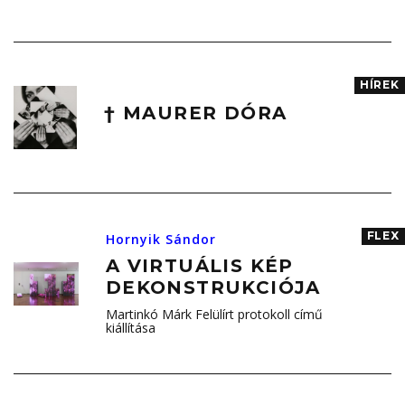
HÍREK
† MAURER DÓRA
FLEX
Hornyik Sándor
A VIRTUÁLIS KÉP
DEKONSTRUKCIÓJA
Martinkó Márk Felülírt protokoll című
kiállítása