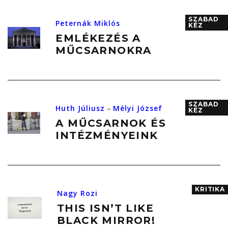
SZABAD
Peternák Miklós
KÉZ
EMLÉKEZÉS A
MŰCSARNOKRA
SZABAD
Huth Júliusz
–
Mélyi József
KÉZ
A MŰCSARNOK ÉS
INTÉZMÉNYEINK
KRITIKA
Nagy Rozi
THIS ISN’T LIKE
BLACK MIRROR!