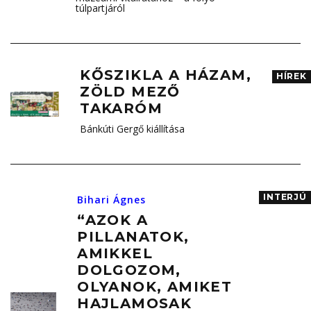
túlpartjáról
KŐSZIKLA A HÁZAM,
HÍREK
ZÖLD MEZŐ
TAKARÓM
Bánkúti Gergő kiállítása
INTERJÚ
Bihari Ágnes
“AZOK A
PILLANATOK,
AMIKKEL
DOLGOZOM,
OLYANOK, AMIKET
HAJLAMOSAK