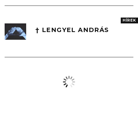
HÍREK
† LENGYEL ANDRÁS
KRITIKA
Nagy Rozi
A MŰVÉSZET
SZENZÁCIÓJA
Az Absztrakció mint szenzuális
tapasztalat című kiállításról
SZABAD
Laczai Veronika
KÉZ