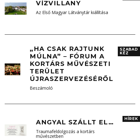
VÍZVILLANY
Az Első Magyar Látványtár kiállítása
„HA CSAK RAJTUNK
SZABAD
KÉZ
MÚLNA” – FÓRUM A
KORTÁRS MŰVÉSZETI
TERÜLET
ÚJRASZERVEZÉSÉRŐL
Beszámoló
HÍREK
ANGYAL SZÁLLT EL…
Traumafeldolgozás a kortárs
művészetben