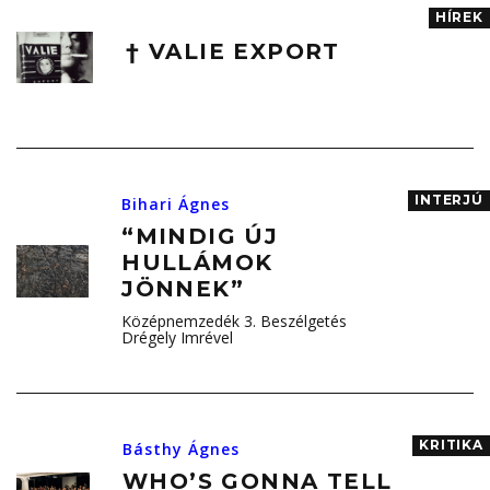
HÍREK
† VALIE EXPORT
INTERJÚ
Bihari Ágnes
“MINDIG ÚJ
HULLÁMOK
JÖNNEK”
Középnemzedék 3. Beszélgetés
Drégely Imrével
KRITIKA
Básthy Ágnes
WHO’S GONNA TELL