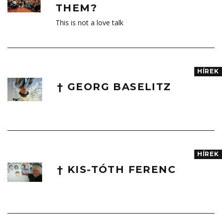
THEM?
This is not a love talk
HÍREK
† GEORG BASELITZ
HÍREK
† KIS-TÓTH FERENC