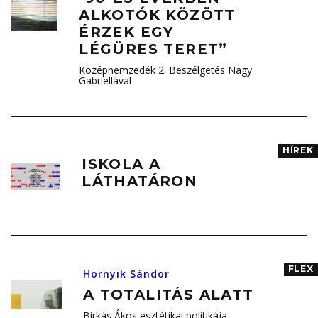
ALKOTÓK KÖZÖTT
ÉRZEK EGY
LÉGÜRES TERET”
Középnemzedék 2. Beszélgetés Nagy
Gabriellával
HÍREK
ISKOLA A
LÁTHATÁRON
FLEX
Hornyik Sándor
A TOTALITÁS ALATT
Birkás Ákos esztétikai politikája