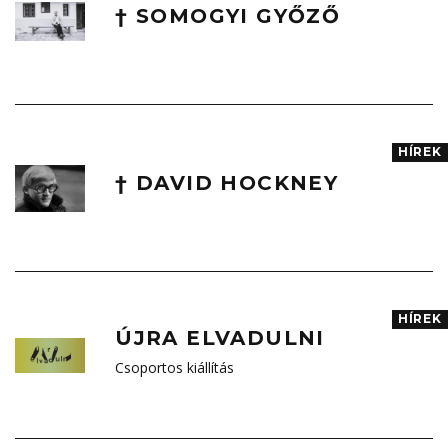
† SOMOGYI GYŐZŐ
HÍREK
† DAVID HOCKNEY
HÍREK
ÚJRA ELVADULNI
Csoportos kiállítás