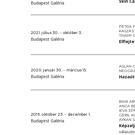
Skin Ca
Budapest Galéria
PETRA 
KASZÁS
2021. július 30. ‒ október 3.
TRAPP 
Budapest Galéria
Elflejt
ASLAN 
2020. január 30. ‒ március 15.
NEOGRÁ
Budapest Galéria
Hazaút
BANI AB
ANCA B
IEVA E
2019. október 23. ‒ december 1.
GEIBL K
AYKAN 
Budapest Galéria
Képzelj
választot