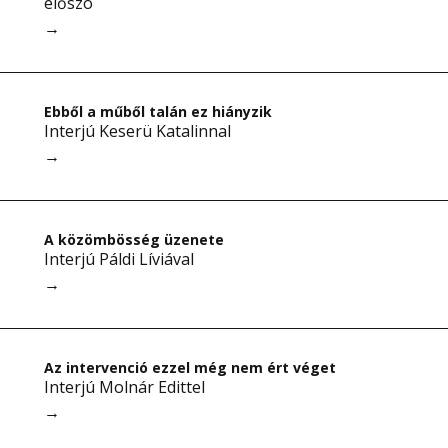
előszó
→
Ebből a műből talán ez hiányzik
Interjú Keserü Katalinnal
→
A közömbösség üzenete
Interjú Páldi Líviával
→
Az intervenció ezzel még nem ért véget
Interjú Molnár Edittel
→