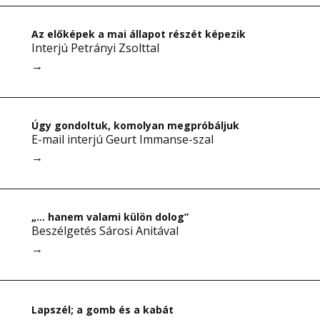
Az előképek a mai állapot részét képezik
Interjú Petrányi Zsolttal
→
Úgy gondoltuk, komolyan megpróbáljuk
E-mail interjú Geurt Immanse-szal
→
„… hanem valami külön dolog”
Beszélgetés Sárosi Anitával
→
Lapszél; a gomb és a kabát