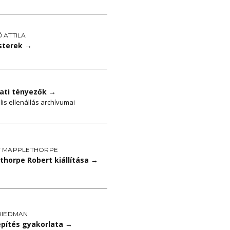
 ATTILA
sterek
→
ati tényezők
→
lis ellenállás archívumai
 MAPPLETHORPE
thorpe Robert kiállítása
→
RIEDMAN
pítés gyakorlata
→