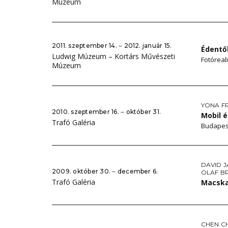
Múzeum
2011. szeptember 14. ‒ 2012. január 15.
Édentő
Ludwig Múzeum – Kortárs Művészeti
Fotóreal
Múzeum
YONA F
2010. szeptember 16. ‒ október 31.
Mobil 
Trafó Galéria
Budapes
DAVID 
2009. október 30. ‒ december 6.
OLAF B
Trafó Galéria
Macska
CHEN C