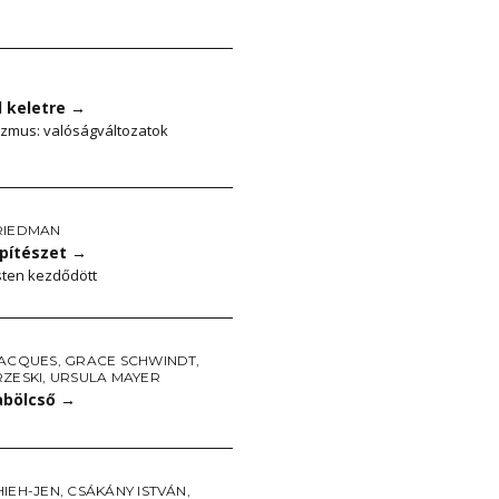
l keletre
→
izmus: valóságváltozatok
RIEDMAN
építészet
→
ten kezdődött
JACQUES
,
GRACE SCHWINDT
,
RZESKI
,
URSULA MAYER
bölcső
→
HIEH-JEN
,
CSÁKÁNY ISTVÁN
,