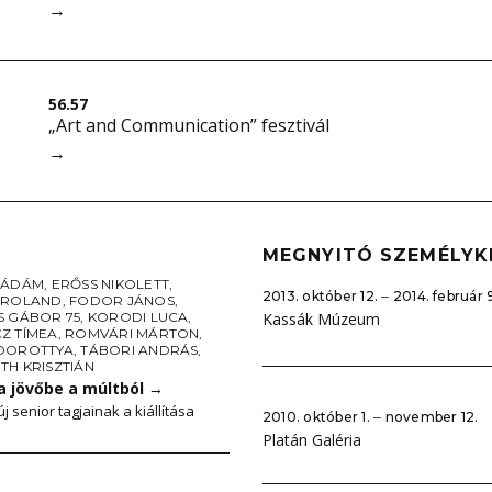
→
56.57
„Art and Communication” fesztivál
→
MEGNYITÓ SZEMÉLYK
 ÁDÁM
,
ERŐSS NIKOLETT
,
2013. október 12. ‒ 2014. február 
 ROLAND
,
FODOR JÁNOS
,
S GÁBOR 75
,
KORODI LUCA
,
Kassák Múzeum
Z TÍMEA
,
ROMVÁRI MÁRTON
,
DOROTTYA
,
TÁBORI ANDRÁS
,
TH KRISZTIÁN
a jövőbe a múltból
→
j senior tagjainak a kiállítása
2010. október 1. ‒ november 12.
Platán Galéria