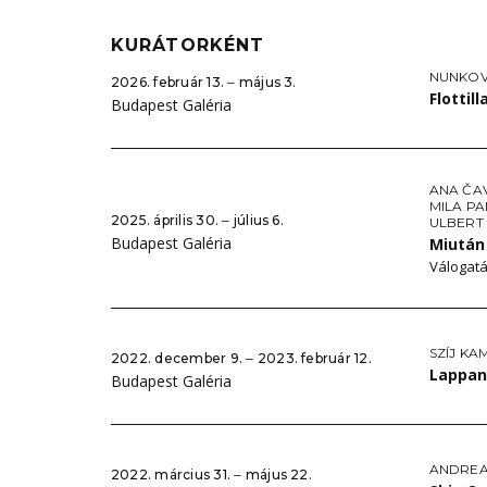
KURÁTORKÉNT
NUNKOV
2026. február 13. ‒ május 3.
Flottill
Budapest Galéria
ANA ČA
MILA PA
2025. április 30. ‒ július 6.
ULBERT
Budapest Galéria
Miután
Válogatá
SZÍJ KA
2022. december 9. ‒ 2023. február 12.
Lappa
Budapest Galéria
ANDREA
2022. március 31. ‒ május 22.