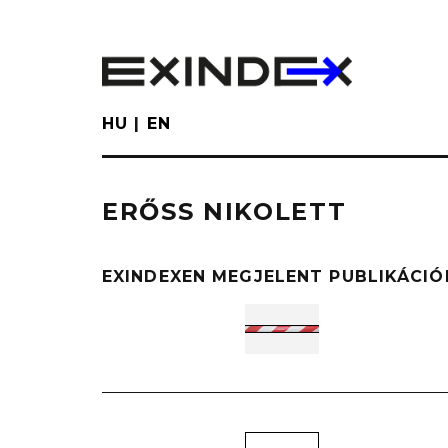
Skip
to
main
content
HU
EN
ERŐSS NIKOLETT
EXINDEXEN MEGJELENT PUBLIKÁCIÓ