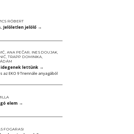
ICS RÓBERT
a. Jelöletlen jelölő
→
VIĆ
,
ANA PEČAR
,
INES DOUJAK
,
NIĆ
,
TRAPP DOMINIKA
,
 ÁDÁM
 idegenek lettünk
→
s az EKO 9 Triennále anyagából
MILLA
ngó elem
→
S FOGARASI