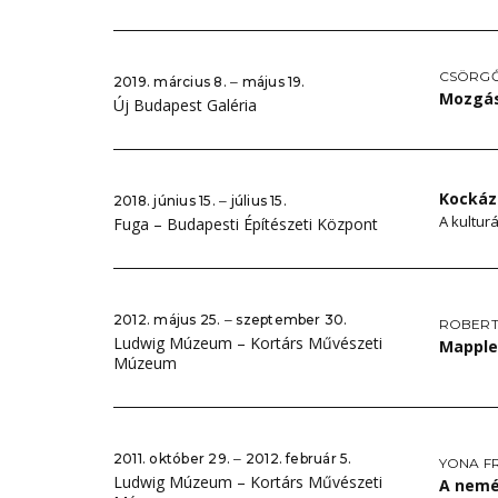
CSÖRGŐ
2019. március 8. ‒ május 19.
Mozgá
Új Budapest Galéria
Kockáz
2018. június 15. ‒ július 15.
A kulturá
Fuga – Budapesti Építészeti Központ
2012. május 25. ‒ szeptember 30.
ROBERT
Ludwig Múzeum – Kortárs Művészeti
Mapple
Múzeum
2011. október 29. ‒ 2012. február 5.
YONA F
Ludwig Múzeum – Kortárs Művészeti
A nemé