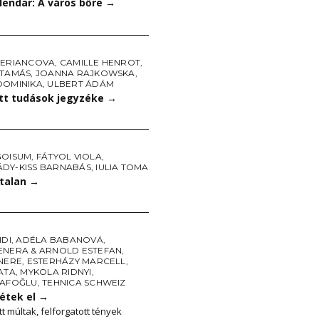
lendar: A város bőre
→
FERIANCOVA
,
CAMILLE HENROT
,
 TAMÁS
,
JOANNA RAJKOWSKA
,
DOMINIKA
,
ULBERT ÁDÁM
ett tudások jegyzéke
→
GOISUM
,
FÁTYOL VIOLA
,
DY-KISS BARNABÁS
,
IULIA TOMA
talan
→
IDI
,
ADÉLA BABANOVÁ
,
ENERA & ARNOLD ESTEFAN
,
PNERE
,
ESTERHÁZY MARCELL
,
ATA
,
MYKOLA RIDNYI
,
SAFOĞLU
,
TEHNICA SCHWEIZ
étek el
→
t múltak, felforgatott tények