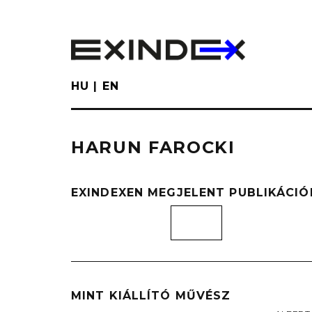
Skip
to
main
content
HU
EN
HARUN FAROCKI
EXINDEXEN MEGJELENT PUBLIKÁCIÓ
MINT KIÁLLÍTÓ MŰVÉSZ