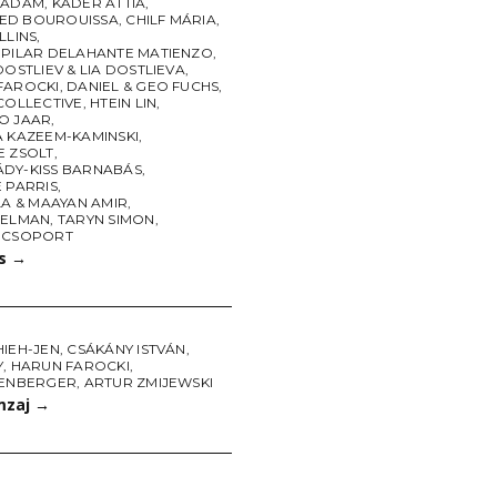
 ÁDÁM
,
KADER ATTIA
,
D BOUROUISSA
,
CHILF MÁRIA
,
LLINS
,
 PILAR DELAHANTE MATIENZO
,
DOSTLIEV & LIA DOSTLIEVA
,
FAROCKI
,
DANIEL & GEO FUCHS
,
COLLECTIVE
,
HTEIN LIN
,
O JAAR
,
A KAZEEM-KAMINSKI
,
E ZSOLT
,
DY-KISS BARNABÁS
,
 PARRIS
,
LA & MAAYAN AMIR
,
SELMAN
,
TARYN SIMON
,
 CSOPORT
ás
→
HIEH-JEN
,
CSÁKÁNY ISTVÁN
,
Y
,
HARUN FAROCKI
,
SENBERGER
,
ARTUR ZMIJEWSKI
mzaj
→