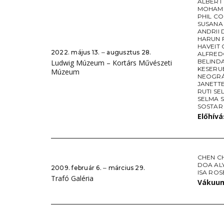
ALBERT
MOHAME
PHIL CO
SUSANA
ANDRII 
HARUN 
HAVEIT 
2022. május 13. ‒ augusztus 28.
ALFRED
BELIND
Ludwig Múzeum – Kortárs Művészeti
KESERU
Múzeum
NEOGRÁ
JANETTE
RUTI SE
SELMA 
SOSTAR
Előhív
CHEN C
DOA AL
2009. február 6. ‒ március 29.
ISA RO
Trafó Galéria
Vákuu