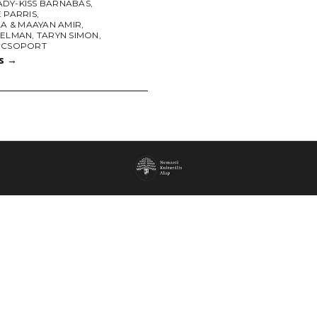
DY-KISS BARNABÁS
,
 PARRIS
,
LA & MAAYAN AMIR
,
SELMAN
,
TARYN SIMON
,
 CSOPORT
ás
→