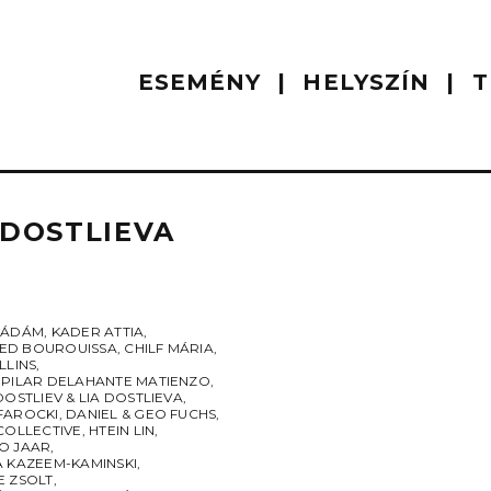
ESEMÉNY
HELYSZÍN
T
 DOSTLIEVA
 ÁDÁM
,
KADER ATTIA
,
D BOUROUISSA
,
CHILF MÁRIA
,
LLINS
,
 PILAR DELAHANTE MATIENZO
,
DOSTLIEV & LIA DOSTLIEVA
,
FAROCKI
,
DANIEL & GEO FUCHS
,
COLLECTIVE
,
HTEIN LIN
,
O JAAR
,
A KAZEEM-KAMINSKI
,
E ZSOLT
,