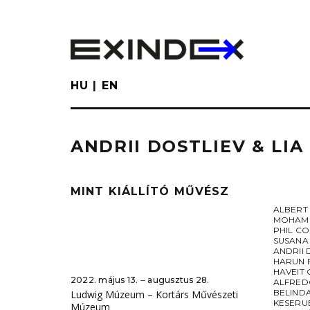
Skip
to
main
content
HU
EN
ANDRII DOSTLIEV & LIA
MINT KIÁLLÍTÓ MŰVÉSZ
ALBERT
MOHAME
PHIL CO
SUSANA
ANDRII 
HARUN 
HAVEIT 
2022. május 13. ‒ augusztus 28.
ALFRED
BELIND
Ludwig Múzeum – Kortárs Művészeti
KESERU
Múzeum