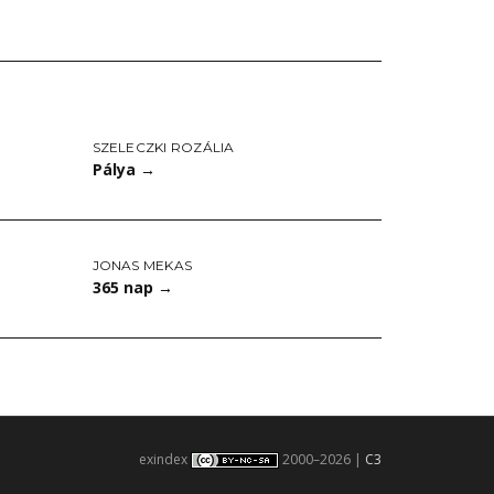
SZELECZKI ROZÁLIA
Pálya
→
JONAS MEKAS
365 nap
→
exindex
2000–2026 |
C3