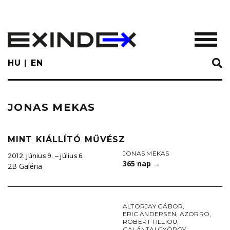
Skip
to
main
TOGGL
content
HU
EN
JONAS MEKAS
MINT KIÁLLÍTÓ MŰVÉSZ
JONAS MEKAS
2012. június 9. ‒ július 6.
365 nap
→
2B Galéria
ALTORJAY GÁBOR
,
ERIC ANDERSEN
,
AZORRO
,
ROBERT FILLIOU
,
GALÁNTAI GYÖRGY
,