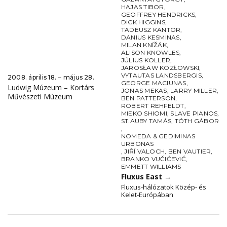
HAJAS TIBOR
,
GEOFFREY HENDRICKS
,
DICK HIGGINS
,
TADEUSZ KANTOR
,
DANIUS KESMINAS
,
MILAN KNÍŽÁK
,
ALISON KNOWLES
,
JÚLIUS KOLLER
,
JAROSŁAW KOZŁOWSKI
,
VYTAUTAS LANDSBERGIS
,
2008. április 18. ‒ május 28.
GEORGE MACIUNAS
,
Ludwig Múzeum – Kortárs
JONAS MEKAS
,
LARRY MILLER
,
Művészeti Múzeum
BEN PATTERSON
,
ROBERT REHFELDT
,
MIEKO SHIOMI
,
SLAVE PIANOS
,
ST.AUBY TAMÁS
,
TÓTH GÁBOR
,
NOMEDA & GEDIMINAS
URBONAS
,
JIŘÍ VALOCH
,
BEN VAUTIER
,
BRANKO VUČIĆEVIĆ
,
EMMETT WILLIAMS
Fluxus East
→
Fluxus-hálózatok Közép- és
Kelet-Európában