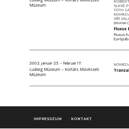
ROBERT
Múzeum
SLAVE 
TÓTH G
NOMEDA
JIŘÍ VA
BRANKO
Fluxus
Fluxus-h
Európáb
2002. január 23. ‒ február 17.
NOMEDA
Ludwig Múzeum – Kortárs Művészeti
Tranza
Múzeum
IMPRESSZUM
KONTAKT