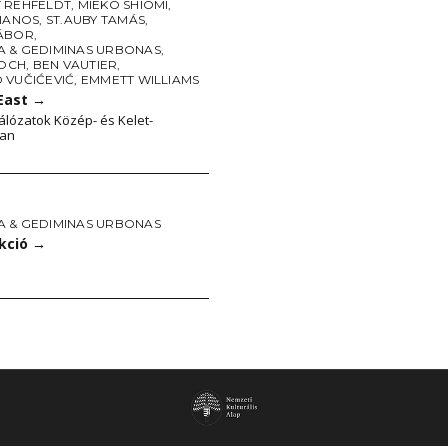
 REHFELDT
,
MIEKO SHIOMI
,
PIANOS
,
ST.AUBY TAMÁS
,
ÁBOR
,
 & GEDIMINAS URBONAS
,
LOCH
,
BEN VAUTIER
,
 VUČIĆEVIĆ
,
EMMETT WILLIAMS
 East
→
álózatok Közép- és Kelet-
an
 & GEDIMINAS URBONAS
kció
→