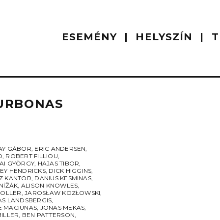
ESEMÉNY
HELYSZÍN
T
 URBONAS
AY GÁBOR
,
ERIC ANDERSEN
,
O
,
ROBERT FILLIOU
,
AI GYÖRGY
,
HAJAS TIBOR
,
EY HENDRICKS
,
DICK HIGGINS
,
Z KANTOR
,
DANIUS KESMINAS
,
NÍŽÁK
,
ALISON KNOWLES
,
KOLLER
,
JAROSŁAW KOZŁOWSKI
,
AS LANDSBERGIS
,
 MACIUNAS
,
JONAS MEKAS
,
MILLER
,
BEN PATTERSON
,