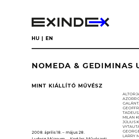
Skip
to
main
content
HU
EN
NOMEDA & GEDIMINAS
MINT KIÁLLÍTÓ MŰVÉSZ
ALTORJ
AZORR
GALÁNT
GEOFFR
TADEUS
MILAN K
JÚLIUS 
VYTAUT
GEORGE
2008. április 18. ‒ május 28.
LARRY 
Ludwig Múzeum – Kortárs Művészeti