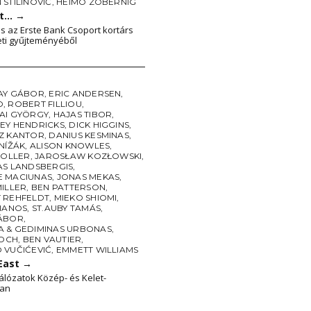
STILINOVIĆ
,
HEIMO ZOBERNIG
kt…
→
s az Erste Bank Csoport kortárs
ti gyűjteményéből
AY GÁBOR
,
ERIC ANDERSEN
,
O
,
ROBERT FILLIOU
,
AI GYÖRGY
,
HAJAS TIBOR
,
EY HENDRICKS
,
DICK HIGGINS
,
Z KANTOR
,
DANIUS KESMINAS
,
NÍŽÁK
,
ALISON KNOWLES
,
KOLLER
,
JAROSŁAW KOZŁOWSKI
,
AS LANDSBERGIS
,
 MACIUNAS
,
JONAS MEKAS
,
MILLER
,
BEN PATTERSON
,
 REHFELDT
,
MIEKO SHIOMI
,
PIANOS
,
ST.AUBY TAMÁS
,
ÁBOR
,
 & GEDIMINAS URBONAS
,
LOCH
,
BEN VAUTIER
,
 VUČIĆEVIĆ
,
EMMETT WILLIAMS
 East
→
álózatok Közép- és Kelet-
an