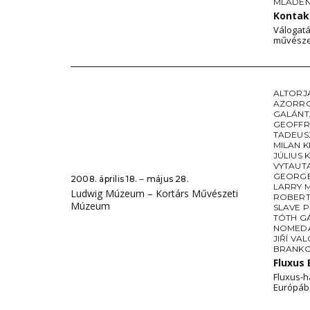
MLADEN 
Konta
Válogatá
művésze
ALTORJ
AZORR
GALÁNT
GEOFFR
TADEUS
MILAN K
JÚLIUS 
VYTAUT
GEORGE
2008. április 18. ‒ május 28.
LARRY 
Ludwig Múzeum – Kortárs Művészeti
ROBERT
Múzeum
SLAVE 
TÓTH G
NOMEDA
JIŘÍ VA
BRANKO
Fluxus
Fluxus-h
Európáb