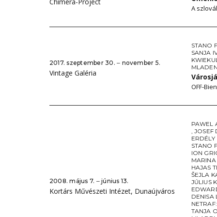
Chimera-Project
A szlová
STANO 
SANJA I
KWIEKU
2017. szeptember 30. ‒ november 5.
MLADEN 
Vintage Galéria
Városj
OFF-Bien
PAWEL 
,
JOSEF
ERDÉLY
STANO 
ION GR
MARINA 
HAJAS 
ŠEJLA 
2008. május 7. ‒ június 13.
JÚLIUS 
EDWARD
Kortárs Művészeti Intézet, Dunaújváros
DENISA
NETRAF:
TANJA 