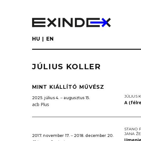
Skip
to
main
content
HU
EN
JÚLIUS KOLLER
MINT KIÁLLÍTÓ MŰVÉSZ
JÚLIUS 
2025. július 4. ‒ augusztus 15.
A (félr
acb Plus
STANO 
JANA ŽE
2017. november 17. ‒ 2018. december 20.
Umeni