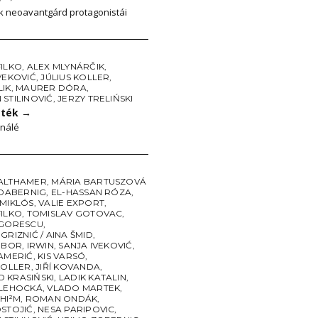
k neoavantgárd protagonistái
FILKO
,
ALEX MLYNÁRČIK
,
VEKOVIĆ
,
JÚLIUS KOLLER
,
LIK
,
MAURER DÓRA
,
STILINOVIĆ
,
JERZY TRELIŃSKI
áték
→
nálé
ALTHAMER
,
MÁRIA BARTUSZOVÁ
 DABERNIG
,
EL-HASSAN RÓZA
,
 MIKLÓS
,
VALIE EXPORT
,
FILKO
,
TOMISLAV GOTOVAC
,
IGORESCU
,
GRIZNIĆ / AINA ŠMID
,
TIBOR
,
IRWIN
,
SANJA IVEKOVIĆ
,
KAMERIĆ
,
KIS VARSÓ
,
KOLLER
,
JIŘÍ KOVANDA
,
 KRASIŃSKI
,
LADIK KATALIN
,
 LEHOCKÁ
,
VLADO MARTEK
,
HI²M
,
ROMAN ONDÁK
,
OSTOJIĆ
,
NESA PARIPOVIC
,