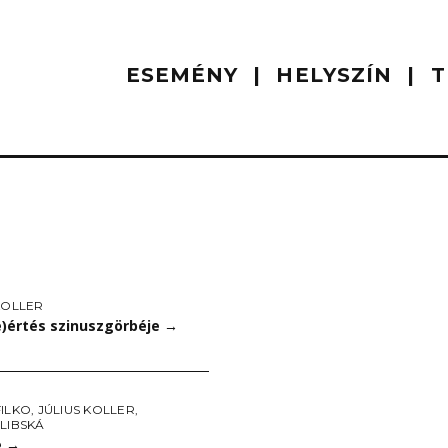
ESEMÉNY
HELYSZÍN
T
KOLLER
e)értés szinuszgörbéje
→
FILKO
,
JÚLIUS KOLLER
,
LIBSKÁ
e
→