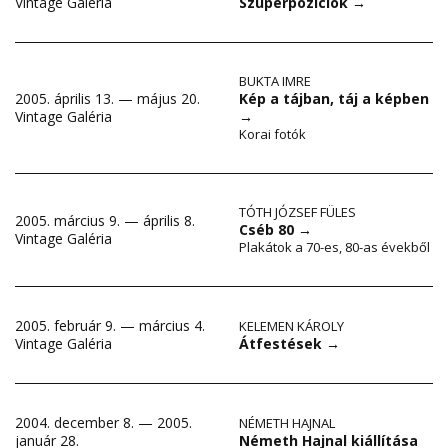
Szuperpozíciók
→
Vintage Galéria
BUKTA IMRE
2005. április 13. — május 20.
Kép a tájban, táj a képben
Vintage Galéria
→
Korai fotók
TÓTH JÓZSEF FÜLES
2005. március 9. — április 8.
Cséb 80
→
Vintage Galéria
Plakátok a 70-es, 80-as évekből
2005. február 9. — március 4.
KELEMEN KÁROLY
Átfestések
→
Vintage Galéria
2004. december 8. — 2005.
NÉMETH HAJNAL
Németh Hajnal kiállítása
január 28.