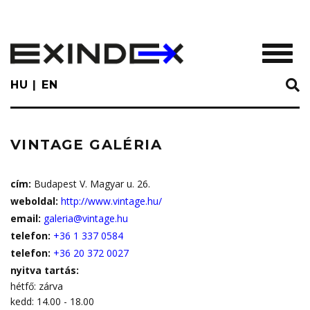
Skip
to
main
TOGGL
content
HU
EN
VINTAGE GALÉRIA
cím:
Budapest V. Magyar u. 26.
weboldal:
http://www.vintage.hu/
email:
galeria@vintage.hu
telefon:
+36 1 337 0584
telefon:
+36 20 372 0027
nyitva tartás:
hétfő: zárva
kedd: 14.00 - 18.00