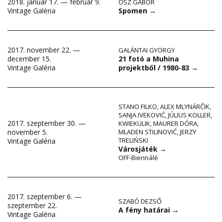
2018. január 17. — február 9.
ŐSZ GÁBOR
Spomen
→
Vintage Galéria
2017. november 22. —
GALÁNTAI GYÖRGY
21 fotó a Muhina
december 15.
projektből / 1980-83
→
Vintage Galéria
STANO FILKO
,
ALEX MLYNÁRČIK
,
SANJA IVEKOVIĆ
,
JÚLIUS KOLLER
,
2017. szeptember 30. —
KWIEKULIK
,
MAURER DÓRA
,
november 5.
MLADEN STILINOVIĆ
,
JERZY
TRELIŃSKI
Vintage Galéria
Városjáték
→
OFF-Biennálé
2017. szeptember 6. —
SZABÓ DEZSŐ
szeptember 22.
A fény határai
→
Vintage Galéria