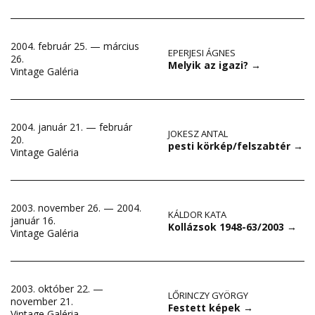
2004. február 25. — március
EPERJESI ÁGNES
26.
Melyik az igazi?
→
Vintage Galéria
2004. január 21. — február
JOKESZ ANTAL
20.
pesti körkép/felszabtér
→
Vintage Galéria
2003. november 26. — 2004.
KÁLDOR KATA
január 16.
Kollázsok 1948-63/2003
→
Vintage Galéria
2003. október 22. —
LŐRINCZY GYÖRGY
november 21.
Festett képek
→
Vintage Galéria