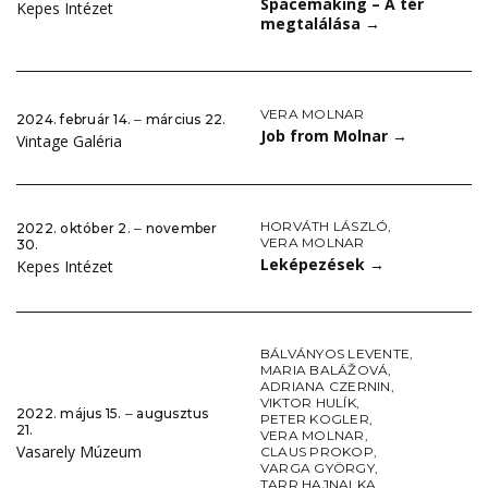
Spacemaking – A tér
Kepes Intézet
megtalálása
→
VERA MOLNAR
2024. február 14. ‒ március 22.
Job from Molnar
→
Vintage Galéria
HORVÁTH LÁSZLÓ
,
2022. október 2. ‒ november
VERA MOLNAR
30.
Leképezések
→
Kepes Intézet
BÁLVÁNYOS LEVENTE
,
MARIA BALÁŽOVÁ
,
ADRIANA CZERNIN
,
VIKTOR HULÍK
,
2022. május 15. ‒ augusztus
PETER KOGLER
,
21.
VERA MOLNAR
,
Vasarely Múzeum
CLAUS PROKOP
,
VARGA GYÖRGY
,
TARR HAJNALKA