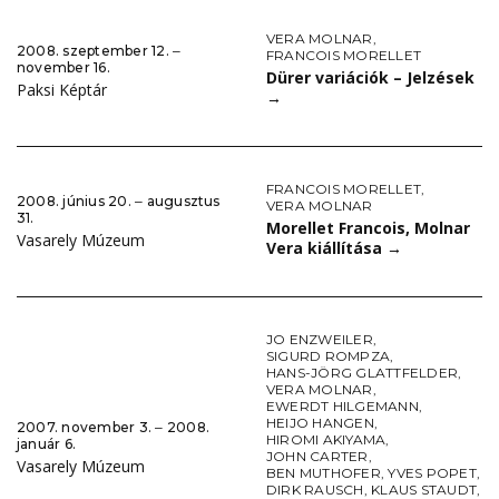
VERA MOLNAR
,
2008. szeptember 12. ‒
FRANCOIS MORELLET
november 16.
Dürer variációk – Jelzések
Paksi Képtár
→
FRANCOIS MORELLET
,
2008. június 20. ‒ augusztus
VERA MOLNAR
31.
Morellet Francois, Molnar
Vasarely Múzeum
Vera kiállítása
→
JO ENZWEILER
,
SIGURD ROMPZA
,
HANS-JÖRG GLATTFELDER
,
VERA MOLNAR
,
EWERDT HILGEMANN
,
HEIJO HANGEN
,
2007. november 3. ‒ 2008.
HIROMI AKIYAMA
,
január 6.
JOHN CARTER
,
Vasarely Múzeum
BEN MUTHOFER
,
YVES POPET
,
DIRK RAUSCH
,
KLAUS STAUDT
,