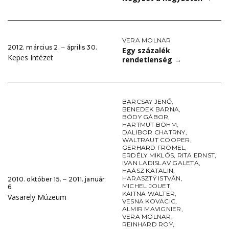
VERA MOLNAR
2012. március 2. ‒ április 30.
Egy százalék
Kepes Intézet
rendetlenség
→
BARCSAY JENŐ
,
BENEDEK BARNA
,
BÓDY GÁBOR
,
HARTMUT BÖHM
,
DALIBOR CHATRNY
,
WALTRAUT COOPER
,
GERHARD FRÖMEL
,
ERDÉLY MIKLÓS
,
RITA ERNST
,
IVAN LADISLAV GALETA
,
HAÁSZ KATALIN
,
HARASZTŸ ISTVÁN
,
2010. október 15. ‒ 2011. január
MICHEL JOUET
,
6.
KAITNA WALTER
,
Vasarely Múzeum
VESNA KOVACIC
,
ALMIR MAVIGNIER
,
VERA MOLNAR
,
REINHARD ROY
,