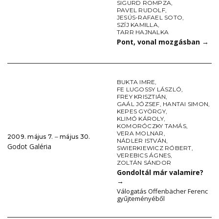
SIGURD ROMPZA
,
PAVEL RUDOLF
,
JESÚS-RAFAEL SOTO
,
SZÍJ KAMILLA
,
TARR HAJNALKA
Pont, vonal mozgásban
→
BUKTA IMRE
,
FE LUGOSSY LÁSZLÓ
,
FREY KRISZTIÁN
,
GAÁL JÓZSEF
,
HANTAI SIMON
,
KEPES GYÖRGY
,
KLIMÓ KÁROLY
,
KOMORÓCZKY TAMÁS
,
VERA MOLNAR
,
2009. május 7. ‒ május 30.
NÁDLER ISTVÁN
,
Godot Galéria
SWIERKIEWICZ RÓBERT
,
VEREBICS ÁGNES
,
ZOLTÁN SÁNDOR
Gondoltál már valamire?
→
Válogatás Offenbächer Ferenc
gyűjteményéből