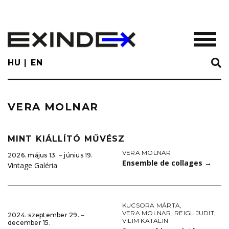
Skip
to
main
TOGGL
content
HU
EN
VERA MOLNAR
MINT KIÁLLÍTÓ MŰVÉSZ
VERA MOLNAR
2026. május 13. ‒ június 19.
Ensemble de collages
→
Vintage Galéria
KUCSORA MÁRTA
,
VERA MOLNAR
,
REIGL JUDIT
,
2024. szeptember 29. ‒
VILIM KATALIN
december 15.