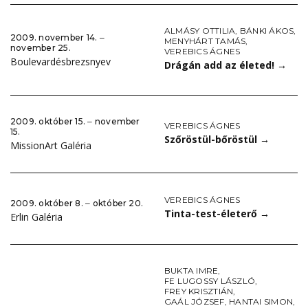
ALMÁSY OTTILIA
,
BÁNKI ÁKOS
,
2009. november 14. ‒
MENYHÁRT TAMÁS
,
november 25.
VEREBICS ÁGNES
Boulevardésbrezsnyev
Drágán add az életed!
→
2009. október 15. ‒ november
VEREBICS ÁGNES
15.
Szőröstül-bőröstül
→
MissionArt Galéria
VEREBICS ÁGNES
2009. október 8. ‒ október 20.
Tinta-test-életerő
→
Erlin Galéria
BUKTA IMRE
,
FE LUGOSSY LÁSZLÓ
,
FREY KRISZTIÁN
,
GAÁL JÓZSEF
,
HANTAI SIMON
,