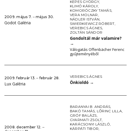
KEPES GYÖRGY
,
KLIMÓ KÁROLY
,
KOMORÓCZKY TAMÁS
,
VERA MOLNAR
,
2009. május 7. ‒ május 30.
NÁDLER ISTVÁN
,
Godot Galéria
SWIERKIEWICZ RÓBERT
,
VEREBICS ÁGNES
,
ZOLTÁN SÁNDOR
Gondoltál már valamire?
→
Válogatás Offenbächer Ferenc
gyűjteményéből
VEREBICS ÁGNES
2009. február 13. ‒ február 28.
Önkioldó
→
Lux Galéria
BARANYAI B. ANDRÁS
,
BAKÓ TAMÁS
,
LŐRINC LILLA
,
GRÓF BALÁZS
,
GYARMATI ZSOLT
,
KARÁCSONYI LÁSZLÓ
,
2008. december 12. ‒
KÁRPÁTI TIBOR
,