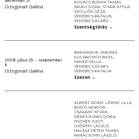
december 31.
KOVÁCS BUDHA TAMÁS
,
Octogonart Galéria
SIRÁLY DÓRA
,
STARK ATTILA
,
SZÖLLŐSI GÉZA
,
VEREBICS KATALIN
,
VEREBICS ÁGNES
Szentségtörés
→
BARANYAI B. ANDRÁS
,
DULISKOVICH BAZIL
,
2008. július 25. ‒ szeptember
MAYER HELLA
,
6.
VEREBICS ÁGNES
,
Octogonart Galéria
VEREBICS KATALIN
Szezon
→
ALBERT ÁDÁM
,
LŐRINC LILLA
,
BODÓ SÁNDOR
,
CSÁKÁNY ISTVÁN
,
DÉNES ÁGNES DÓRA
,
FISCHER JUDIT
,
GYŐRFFY LÁSZLÓ
,
HALÁSZ PÉTER TAMÁS
,
KARÁCSONYI LÁSZLÓ
,