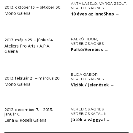
ANTA LÁSZLÓ
,
VARGA ZSOLT
,
2013. október 13. ‒ október 30.
VEREBICS ÁGNES
Mono Galéria
10 éves az InnoShop
→
PALKÓ TIBOR
,
2013. május 25. ‒ június 14.
VEREBICS ÁGNES
Ateliers Pro Arts / A.P.A.
Palkó/Verebics
→
Galéria
BUDA GÁBOR
,
2013. február 21. ‒ március 20.
VEREBICS ÁGNES
Mono Galéria
Víziók / Jelenések
→
VEREBICS ÁGNES
,
2012. december 7. ‒ 2013.
VEREBICS KATALIN
január 6.
Játék a vággyal
→
Lena & Roselli Galéria