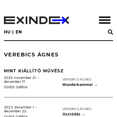
Skip
to
main
TOGGL
content
HU
EN
VEREBICS ÁGNES
MINT KIÁLLÍTÓ MŰVÉSZ
2025. november 21. ‒
VEREBICS ÁGNES
december 17.
Wunderkammer
→
Godot Galéria
2022. december 1. ‒
VEREBICS ÁGNES
december 22.
Osztódás
→
Godot Galéria