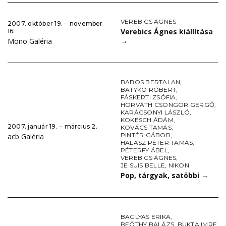
VEREBICS ÁGNES
2007. október 19. ‒ november
Verebics Ágnes kiállítása
16.
→
Mono Galéria
BABOS BERTALAN
,
BATYKÓ RÓBERT
,
FÁSKERTI ZSÓFIA
,
HORVÁTH CSONGOR GERGŐ
,
KARÁCSONYI LÁSZLÓ
,
KOKESCH ÁDÁM
,
2007. január 19. ‒ március 2.
KOVÁCS TAMÁS
,
PINTÉR GÁBOR
,
acb Galéria
HALÁSZ PÉTER TAMÁS
,
PÉTERFY ÁBEL
,
VEREBICS ÁGNES
,
JE SUIS BELLE
,
NIKON
Pop, tárgyak, satöbbi
→
BAGLYAS ERIKA
,
BEÖTHY BALÁZS
,
BUKTA IMRE