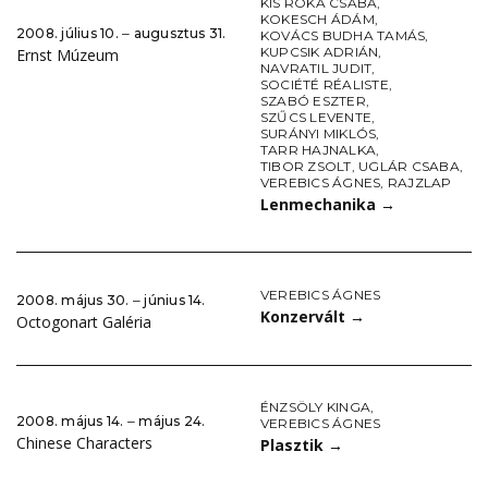
KIS RÓKA CSABA
,
KOKESCH ÁDÁM
,
2008. július 10. ‒ augusztus 31.
KOVÁCS BUDHA TAMÁS
,
KUPCSIK ADRIÁN
,
Ernst Múzeum
NAVRATIL JUDIT
,
SOCIÉTÉ RÉALISTE
,
SZABÓ ESZTER
,
SZŰCS LEVENTE
,
SURÁNYI MIKLÓS
,
TARR HAJNALKA
,
TIBOR ZSOLT
,
UGLÁR CSABA
,
VEREBICS ÁGNES
,
RAJZLAP
Lenmechanika
→
VEREBICS ÁGNES
2008. május 30. ‒ június 14.
Konzervált
→
Octogonart Galéria
ÉNZSÖLY KINGA
,
2008. május 14. ‒ május 24.
VEREBICS ÁGNES
Chinese Characters
Plasztik
→