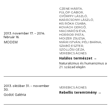
CZENE MÁRTA
,
FÜLÖP GÁBOR
,
GYŐRFFY LÁSZLÓ
,
KARÁCSONYI LÁSZLÓ
,
KIS RÓKA CSABA
,
KOVÁCH GERGŐ
,
MAGYARÓSI ÉVA
,
2013. november 17. ‒ 2014.
HORROR PISTA
,
február 16.
MOIZER ZSUZSA
,
MODEM
NYÁRI ISTVÁN
,
PÉLI BARNA
,
SZABÓ ESZTER
,
SZÖLLŐSI GÉZA
,
VEREBICS ÁGNES
Halálos természet
→
Naturalizmus és humanizmus a
21. század elején
2013. október 31. ‒ november
VEREBICS ÁGNES
30.
Rebellis teremtmény
→
Godot Galéria