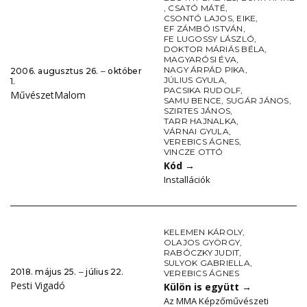
,
CSATÓ MÁTÉ
,
CSONTÓ LAJOS
,
EIKE
,
EF ZÁMBÓ ISTVÁN
,
FE LUGOSSY LÁSZLÓ
,
DOKTOR MÁRIÁS BÉLA
,
MAGYARÓSI ÉVA
,
NAGY ÁRPÁD PIKA
,
2006. augusztus 26. ‒ október
JÚLIUS GYULA
,
1.
PACSIKA RUDOLF
,
MűvészetMalom
SAMU BENCE
,
SUGÁR JÁNOS
,
SZIRTES JÁNOS
,
TARR HAJNALKA
,
VÁRNAI GYULA
,
VEREBICS ÁGNES
,
VINCZE OTTÓ
Kód
→
Installációk
KELEMEN KÁROLY
,
OLAJOS GYÖRGY
,
RABÓCZKY JUDIT
,
SULYOK GABRIELLA
,
2018. május 25. ‒ július 22.
VEREBICS ÁGNES
Pesti Vigadó
Külön is együtt
→
Az MMA Képzőművészeti