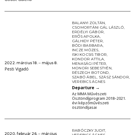
BALANYI ZOLTÁN
,
CSOMORTÁNI GÁL LÁSZLÓ
,
ERDÉLYI GÁBOR
,
ERŐS APOLKA
,
GÁLHIDY PÉTER
,
BÓDI BARBARA
,
INCZE MÓZES
,
ISKI KOCSIS TIBOR
,
KONDOR ATTILA
,
2022. március 18. ‒ május 8.
MENASÁGI PÉTER
,
MONORI SEBESTYÉN
,
Pesti Vigadó
RÉSZEGH BOTOND
,
SZABÓ ÁBEL
,
SZÁSZ SÁNDOR
,
VEREBICS ÁGNES
Departure
→
Az MMA Művészeti
Ösztöndíjprogram 2018–2021.
évi képzőművészeti
ösztöndíjasai
RABÓCZKY JUDIT
,
2020. február 26. ‒ március
VEREBICS ÁGNES