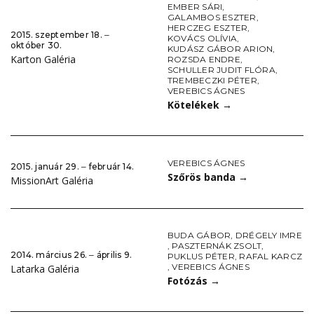
EMBER SÁRI
,
GALAMBOS ESZTER
,
HERCZEG ESZTER
,
2015. szeptember 18. ‒
KOVÁCS OLÍVIA
,
október 30.
KUDÁSZ GÁBOR ARION
,
Karton Galéria
ROZSDA ENDRE
,
SCHULLER JUDIT FLÓRA
,
TREMBECZKI PÉTER
,
VEREBICS ÁGNES
Kötelékek
→
VEREBICS ÁGNES
2015. január 29. ‒ február 14.
Szőrös banda
→
MissionArt Galéria
BUDA GÁBOR
,
DRÉGELY IMRE
,
PASZTERNÁK ZSOLT
,
2014. március 26. ‒ április 9.
PUKLUS PÉTER
,
RAFAL KARCZ
,
VEREBICS ÁGNES
Latarka Galéria
Fotózás
→