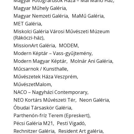
Magyar Fotográfusok Háza – Mai Manó Ház
Magyar Műhely Galéria
Magyar Nemzeti Galéria
MaMű Galéria
MET Galéria
Miskolci Galéria Városi Művészeti Múzeum
(Rákóczi-ház)
MissionArt Galéria
MODEM
Modern Képtár – Vass-gyűjtemény
Modern Magyar Képtár
Molnár Ani Galéria
Műcsarnok / Kunsthalle
Művészetek Háza Veszprém
MűvészetMalom
NACO – Nagyházi Contemporary
NEO Kortárs Művészeti Tér
Neon Galéria
Óbudai Társaskör Galéria
Parthenón-fríz Terem (Epreskert)
Pécsi Galéria M21
Pesti Vigadó
Rechnitzer Galéria
Resident Art galéria