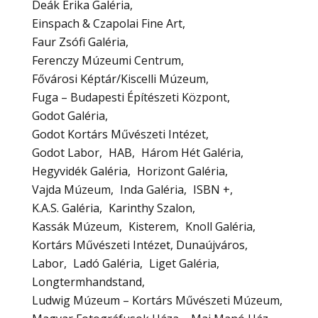
Deák Erika Galéria
Einspach & Czapolai Fine Art
Faur Zsófi Galéria
Ferenczy Múzeumi Centrum
Fővárosi Képtár/Kiscelli Múzeum
Fuga – Budapesti Építészeti Központ
Godot Galéria
Godot Kortárs Művészeti Intézet
Godot Labor
HAB
Három Hét Galéria
Hegyvidék Galéria
Horizont Galéria
Vajda Múzeum
Inda Galéria
ISBN +
K.A.S. Galéria
Karinthy Szalon
Kassák Múzeum
Kisterem
Knoll Galéria
Kortárs Művészeti Intézet, Dunaújváros
Labor
Ladó Galéria
Liget Galéria
Longtermhandstand
Ludwig Múzeum – Kortárs Művészeti Múzeum