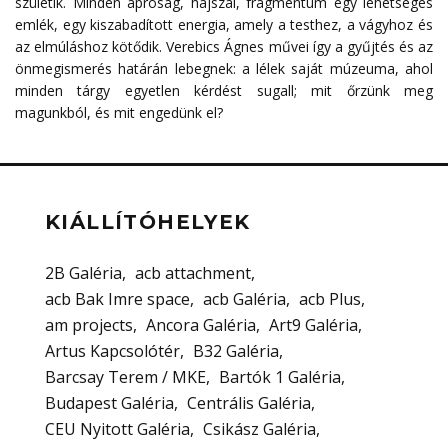
születik. Minden apróság, hajszál, fragmentum egy lehetséges
emlék, egy kiszabadított energia, amely a testhez, a vágyhoz és
az elmúláshoz kötődik. Verebics Ágnes művei így a gyűjtés és az
önmegismerés határán lebegnek: a lélek saját múzeuma, ahol
minden tárgy egyetlen kérdést sugall; mit őrzünk meg
magunkból, és mit engedünk el?
KIÁLLÍTÓHELYEK
2B Galéria
acb attachment
acb Bak Imre space
acb Galéria
acb Plus
am projects
Ancora Galéria
Art9 Galéria
Artus Kapcsolótér
B32 Galéria
Barcsay Terem / MKE
Bartók 1 Galéria
Budapest Galéria
Centrális Galéria
CEU Nyitott Galéria
Csikász Galéria