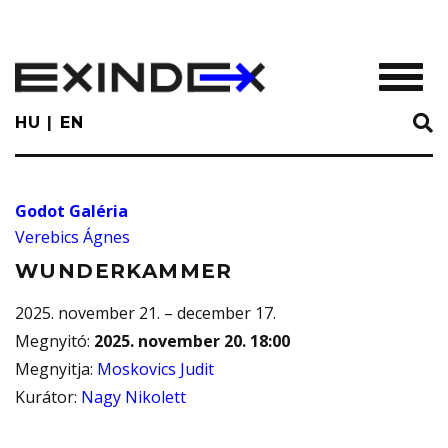
Skip
to
main
TOGGL
content
HU
EN
Godot Galéria
Verebics Ágnes
WUNDERKAMMER
2025. november 21. – december 17.
Megnyitó
:
2025. november 20. 18:00
Megnyitja
:
Moskovics Judit
Kurátor
:
Nagy Nikolett