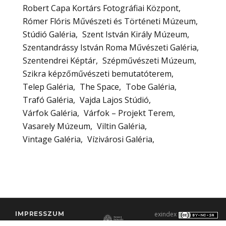
Robert Capa Kortárs Fotográfiai Központ
Rómer Flóris Művészeti és Történeti Múzeum
Stúdió Galéria
Szent István Király Múzeum
Szentandrássy István Roma Művészeti Galéria
Szentendrei Képtár
Szépművészeti Múzeum
Szikra képzőművészeti bemutatóterem
Telep Galéria
The Space
Tobe Galéria
Trafó Galéria
Vajda Lajos Stúdió
Várfok Galéria
Várfok – Projekt Terem
Vasarely Múzeum
Viltin Galéria
Vintage Galéria
Vízivárosi Galéria
IMPRESSZUM
exindex
KONTAKT
2000–2026 |
C3