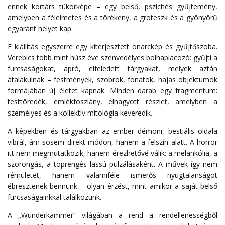
ennek kortárs tükörképe – egy belső, pszichés gyűjtemény,
amelyben a félelmetes és a törékeny, a groteszk és a gyönyörű
egyaránt helyet kap.
E kiállítás egyszerre egy kiterjesztett önarckép és gyűjtőszoba.
Verebics több mint húsz éve szenvedélyes bolhapiacozó: gyűjti a
furcsaságokat, apró, elfeledett tárgyakat, melyek aztán
átalakulnak – festmények, szobrok, fonatok, hajas objektumok
formájában új életet kapnak. Minden darab egy fragmentum:
testtöredék, emlékfoszlány, elhagyott részlet, amelyben a
személyes és a kollektív mitológia keveredik.
A képekben és tárgyakban az ember démoni, bestiális oldala
vibrál, ám sosem direkt módon, hanem a felszín alatt. A horror
itt nem megmutatkozik, hanem érezhetővé válik: a melankólia, a
szorongás, a töprengés lassú pulzálásaként. A művek így nem
rémületet, hanem valamiféle ismerős nyugtalanságot
ébresztenek bennünk – olyan érzést, mint amikor a saját belső
furcsaságainkkal találkozunk.
A „Wunderkammer” világában a rend a rendellenességből