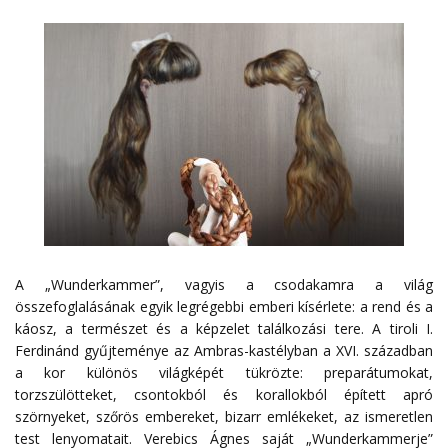
A „Wunderkammer”, vagyis a csodakamra a világ
összefoglalásának egyik legrégebbi emberi kísérlete: a rend és a
káosz, a természet és a képzelet találkozási tere. A tiroli I.
Ferdinánd gyűjteménye az Ambras-kastélyban a XVI. században
a kor különös világképét tükrözte: preparátumokat,
torzszülötteket, csontokból és korallokból épített apró
szörnyeket, szőrös embereket, bizarr emlékeket, az ismeretlen
test lenyomatait. Verebics Ágnes saját „Wunderkammerje”