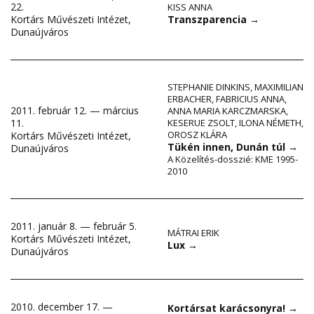
22.
KISS ANNA
Transzparencia
→
Kortárs Művészeti Intézet,
Dunaújváros
STEPHANIE DINKINS
,
MAXIMILIAN
ERBACHER
,
FABRICIUS ANNA
,
2011. február 12. — március
ANNA MARIA KARCZMARSKA
,
11.
KESERUE ZSOLT
,
ILONA NÉMETH
,
OROSZ KLÁRA
Kortárs Művészeti Intézet,
Tükén innen, Dunán túl
→
Dunaújváros
A Közelítés-dosszié: KME 1995-
2010
2011. január 8. — február 5.
MÁTRAI ERIK
Kortárs Művészeti Intézet,
Lux
→
Dunaújváros
2010. december 17. —
Kortársat karácsonyra!
→