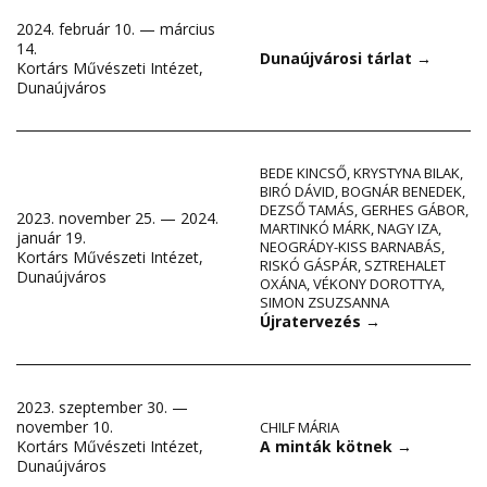
2024. február 10. — március
14.
Dunaújvárosi tárlat
→
Kortárs Művészeti Intézet,
Dunaújváros
BEDE KINCSŐ
,
KRYSTYNA BILAK
,
BIRÓ DÁVID
,
BOGNÁR BENEDEK
,
DEZSŐ TAMÁS
,
GERHES GÁBOR
,
2023. november 25. — 2024.
MARTINKÓ MÁRK
,
NAGY IZA
,
január 19.
NEOGRÁDY-KISS BARNABÁS
,
Kortárs Művészeti Intézet,
RISKÓ GÁSPÁR
,
SZTREHALET
Dunaújváros
OXÁNA
,
VÉKONY DOROTTYA
,
SIMON ZSUZSANNA
Újratervezés
→
2023. szeptember 30. —
november 10.
CHILF MÁRIA
A minták kötnek
→
Kortárs Művészeti Intézet,
Dunaújváros