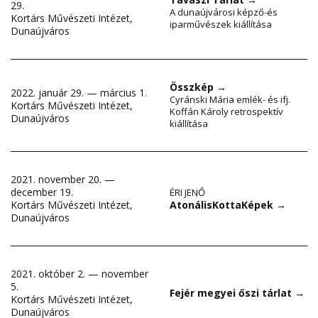
29.
A dunaújvárosi képző-és
Kortárs Művészeti Intézet,
iparművészek kiállítása
Dunaújváros
Összkép
→
2022. január 29. — március 1.
Cyránski Mária emlék- és ifj.
Kortárs Művészeti Intézet,
Koffán Károly retrospektív
Dunaújváros
kiállítása
2021. november 20. —
december 19.
ÉRI JENŐ
AtonálisKottaKépek
→
Kortárs Művészeti Intézet,
Dunaújváros
2021. október 2. — november
5.
Fejér megyei őszi tárlat
→
Kortárs Művészeti Intézet,
Dunaújváros