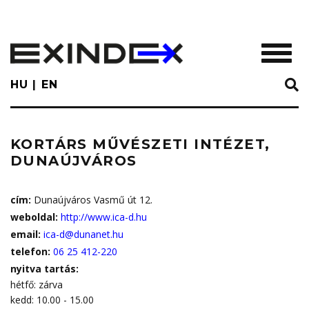
Skip
to
main
TOGGL
content
HU
EN
KORTÁRS MŰVÉSZETI INTÉZET,
DUNAÚJVÁROS
cím:
Dunaújváros Vasmű út 12.
weboldal:
http://www.ica-d.hu
email:
ica-d@dunanet.hu
telefon:
06 25 412-220
nyitva tartás:
hétfő: zárva
kedd: 10.00 - 15.00