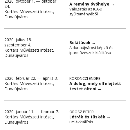
2020. október 1. — október
A remény óvóhelye
→
24.
Válogatás az ICA-D
Kortárs Művészeti Intézet,
gyűjteményéből
Dunaújváros
2020. július 18. —
Belátások
→
szeptember 4.
A dunaújvárosi képző-és
Kortárs Művészeti Intézet,
iparművészek kiállítása
Dunaújváros
2020. február 22. — április 3.
KORONCZI ENDRE
A dolog, mely elfelejtett
Kortárs Művészeti Intézet,
testet ölteni
→
Dunaújváros
2020. január 11. — február 7.
OROSZ PÉTER
Kortárs Művészeti Intézet,
Létrák és tüskék
→
Dunaújváros
Emlékkiállítás