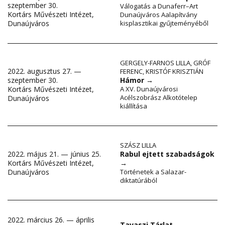
szeptember 30.
Válogatás a Dunaferr–Art
Kortárs Művészeti Intézet,
Dunaújváros Aalapítvány
kisplasztikai gyűjteményéből
Dunaújváros
GERGELY-FARNOS LILLA
,
GRÓF
2022. augusztus 27. —
FERENC
,
KRISTÓF KRISZTIÁN
szeptember 30.
Hámor
→
Kortárs Művészeti Intézet,
A XV. Dunaújvárosi
Acélszobrász Alkotótelep
Dunaújváros
kiállítása
SZÁSZ LILLA
2022. május 21. — június 25.
Rabul ejtett szabadságok
Kortárs Művészeti Intézet,
→
Dunaújváros
Történetek a Salazar-
diktatúrából
2022. március 26. — április
Tavaszi Tárlat
→