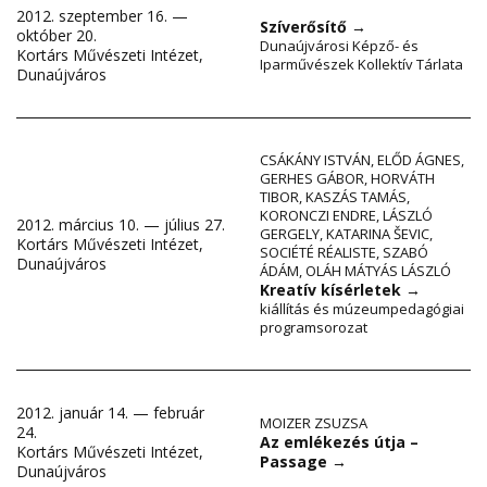
2012. szeptember 16. —
Szíverősítő
→
október 20.
Dunaújvárosi Képző- és
Kortárs Művészeti Intézet,
Iparművészek Kollektív Tárlata
Dunaújváros
CSÁKÁNY ISTVÁN
,
ELŐD ÁGNES
,
GERHES GÁBOR
,
HORVÁTH
TIBOR
,
KASZÁS TAMÁS
,
KORONCZI ENDRE
,
LÁSZLÓ
2012. március 10. — július 27.
GERGELY
,
KATARINA ŠEVIC
,
Kortárs Művészeti Intézet,
SOCIÉTÉ RÉALISTE
,
SZABÓ
Dunaújváros
ÁDÁM
,
OLÁH MÁTYÁS LÁSZLÓ
Kreatív kísérletek
→
kiállítás és múzeumpedagógiai
programsorozat
2012. január 14. — február
MOIZER ZSUZSA
24.
Az emlékezés útja –
Kortárs Művészeti Intézet,
Passage
→
Dunaújváros