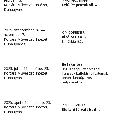
február 13.
MARTINKÓ MÁRK
Felülírt protokoll
→
Kortárs Művészeti Intézet,
Dunaújváros
2025. szeptember 26. —
KIM CORBISIER
november 7.
Kitöltetlen
→
Kortárs Művészeti Intézet,
Emlékkiállítás
Dunaújváros
Betekintés
→
2025. július 11. — július 25.
BME Középülettervezési
Kortárs Művészeti Intézet,
Tanszék külföldi hallgatóinak
Dunaújváros
tervei dunaújvárosi
helyszínekre
2025. április 12. — április 23.
PINTÉR GÁBOR
Kortárs Művészeti Intézet,
Elefánttá vált köd
→
Dunaújváros