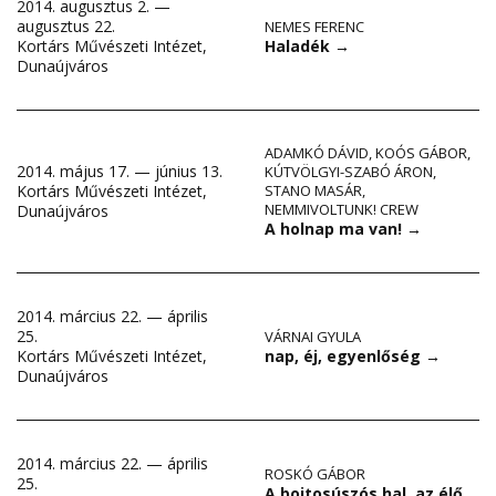
2014. augusztus 2. —
augusztus 22.
NEMES FERENC
Haladék
→
Kortárs Művészeti Intézet,
Dunaújváros
ADAMKÓ DÁVID
,
KOÓS GÁBOR
,
2014. május 17. — június 13.
KÚTVÖLGYI-SZABÓ ÁRON
,
Kortárs Művészeti Intézet,
STANO MASÁR
,
NEMMIVOLTUNK! CREW
Dunaújváros
A holnap ma van!
→
2014. március 22. — április
25.
VÁRNAI GYULA
nap, éj, egyenlőség
→
Kortárs Művészeti Intézet,
Dunaújváros
2014. március 22. — április
ROSKÓ GÁBOR
25.
A bojtosúszós hal, az élő