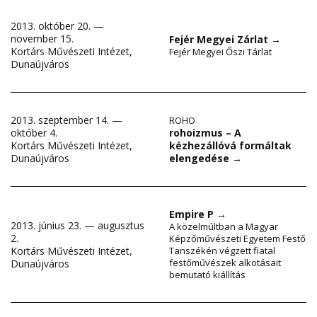
2013. október 20. —
november 15.
Fejér Megyei Zárlat
→
Kortárs Művészeti Intézet,
Fejér Megyei Őszi Tárlat
Dunaújváros
2013. szeptember 14. —
ROHO
rohoizmus – A
október 4.
kézhezállóvá formáltak
Kortárs Művészeti Intézet,
elengedése
→
Dunaújváros
Empire P
→
2013. június 23. — augusztus
A közelmúltban a Magyar
2.
Képzőművészeti Egyetem Festő
Kortárs Művészeti Intézet,
Tanszékén végzett fiatal
festőművészek alkotásait
Dunaújváros
bemutató kiállítás