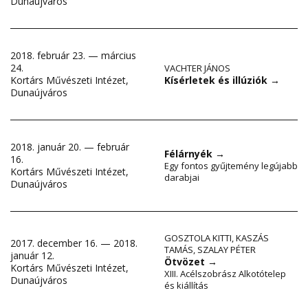
Dunaújváros
2018. február 23. — március
24.
VACHTER JÁNOS
Kísérletek és illúziók
→
Kortárs Művészeti Intézet,
Dunaújváros
2018. január 20. — február
Félárnyék
→
16.
Egy fontos gyűjtemény legújabb
Kortárs Művészeti Intézet,
darabjai
Dunaújváros
GOSZTOLA KITTI
,
KASZÁS
2017. december 16. — 2018.
TAMÁS
,
SZALAY PÉTER
január 12.
Ötvözet
→
Kortárs Művészeti Intézet,
XIII. Acélszobrász Alkotótelep
Dunaújváros
és kiállítás