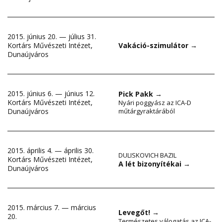
2015. június 20. — július 31.
Kortárs Művészeti Intézet,
Vakáció-szimulátor
→
Dunaújváros
2015. június 6. — június 12.
Pick Pakk
→
Kortárs Művészeti Intézet,
Nyári poggyász az ICA-D
Dunaújváros
műtárgyraktárából
2015. április 4. — április 30.
DULISKOVICH BAZIL
Kortárs Művészeti Intézet,
A lét bizonyítékai
→
Dunaújváros
2015. március 7. — március
Levegőt!
→
20.
Természetes válogatás az ICA-