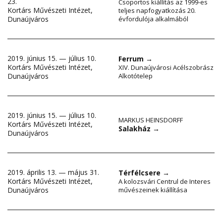
23.
Csoportos kiállítás az 1999-es
Kortárs Művészeti Intézet,
teljes napfogyatkozás 20.
évfordulója alkalmából
Dunaújváros
2019. június 15. — július 10.
Ferrum
→
Kortárs Művészeti Intézet,
XIV. Dunaújvárosi Acélszobrász
Dunaújváros
Alkotótelep
2019. június 15. — július 10.
MARKUS HEINSDORFF
Kortárs Művészeti Intézet,
Salakház
→
Dunaújváros
2019. április 13. — május 31.
Térfélcsere
→
Kortárs Művészeti Intézet,
A kolozsvári Centrul de Interes
Dunaújváros
művészeinek kiállítása