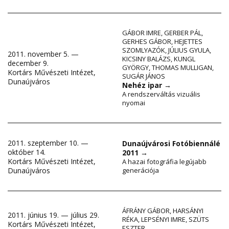
GÁBOR IMRE
,
GERBER PÁL
,
GERHES GÁBOR
,
HEJETTES
SZOMLYAZÓK
,
JÚLIUS GYULA
,
2011. november 5. —
KICSINY BALÁZS
,
KUNGL
december 9.
GYÖRGY
,
THOMAS MULLIGAN
,
Kortárs Művészeti Intézet,
SUGÁR JÁNOS
Dunaújváros
Nehéz ipar
→
A rendszerváltás vizuális
nyomai
2011. szeptember 10. —
Dunaújvárosi Fotóbiennálé
október 14.
2011
→
Kortárs Művészeti Intézet,
A hazai fotográfia legújabb
Dunaújváros
generációja
ÁFRÁNY GÁBOR
,
HARSÁNYI
2011. június 19. — július 29.
RÉKA
,
LEPSÉNYI IMRE
,
SZÜTS
Kortárs Művészeti Intézet,
ESZTER