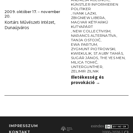
KÜNSTLER INFORMIEREN
POLITIKER
2009. október 17. ‒ november
,
IVANK LAZKI
,
20.
ZBIGNIEW LIBERA
,
Kortárs Művészeti Intézet,
MAGYAR KÉTFARKÚ
KUTYAPÁRT
Dunaújváros
,
NEW COLLECTIVISM
,
NARANCS ALTERNATÍVA
,
TANJA OSTOJIĆ
,
EWA PARTUM
,
ZYGMUNT PIOTROWSKI
,
KWIEKULIK
,
ST.AUBY TAMÁS
,
SUGÁR JÁNOS
,
THE YES MEN
,
MILICA TOMIĆ
,
UNTERGUNTHER
,
ZELIMIR ZILNIK
Illetékesség és
provokáció
→
IMPRESSZUM
exindex
KONTAKT
2000–2026 |
C3