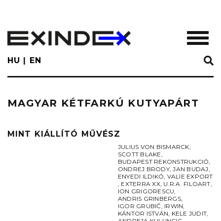
Skip
to
main
TOGGL
content
HU
EN
MAGYAR KÉTFARKÚ KUTYAPÁRT
MINT KIÁLLÍTÓ MŰVÉSZ
JULIUS VON BISMARCK
,
SCOTT BLAKE
,
BUDAPEST REKONSTRUKCIÓ
,
ONDREJ BRODY
,
JAN BUDAJ
,
ENYEDI ILDIKÓ
,
VALIE EXPORT
,
EXTERRA XX
,
U.R.A. FILOART
,
ION GRIGORESCU
,
ANDRIS GRINBERGS
,
IGOR GRUBIĆ
,
IRWIN
,
KÁNTOR ISTVÁN
,
KELE JUDIT
,
ANDREJA KULUNCIC
,