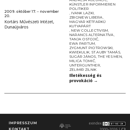
KÜNSTLER INFORMIEREN
POLITIKER
2009. október 17. ‒ november
,
IVANK LAZKI
,
20.
ZBIGNIEW LIBERA
,
Kortárs Művészeti Intézet,
MAGYAR KÉTFARKÚ
KUTYAPÁRT
Dunaújváros
,
NEW COLLECTIVISM
,
NARANCS ALTERNATÍVA
,
TANJA OSTOJIĆ
,
EWA PARTUM
,
ZYGMUNT PIOTROWSKI
,
KWIEKULIK
,
ST.AUBY TAMÁS
,
SUGÁR JÁNOS
,
THE YES MEN
,
MILICA TOMIĆ
,
UNTERGUNTHER
,
ZELIMIR ZILNIK
Illetékesség és
provokáció
→
IMPRESSZUM
exindex
KONTAKT
2000–2026 |
C3