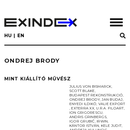
Skip
to
main
TOGGL
content
HU
EN
ONDREJ BRODY
MINT KIÁLLÍTÓ MŰVÉSZ
JULIUS VON BISMARCK
,
SCOTT BLAKE
,
BUDAPEST REKONSTRUKCIÓ
,
ONDREJ BRODY
,
JAN BUDAJ
,
ENYEDI ILDIKÓ
,
VALIE EXPORT
,
EXTERRA XX
,
U.R.A. FILOART
,
ION GRIGORESCU
,
ANDRIS GRINBERGS
,
IGOR GRUBIĆ
,
IRWIN
,
KÁNTOR ISTVÁN
,
KELE JUDIT
,
ANDREJA KULUNCIC
,