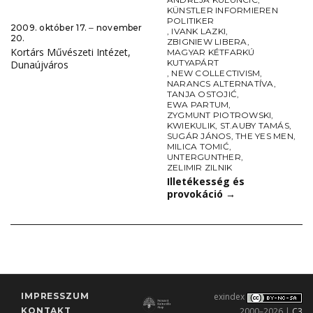
KÜNSTLER INFORMIEREN
POLITIKER
2009. október 17. ‒ november
,
IVANK LAZKI
,
20.
ZBIGNIEW LIBERA
,
Kortárs Művészeti Intézet,
MAGYAR KÉTFARKÚ
KUTYAPÁRT
Dunaújváros
,
NEW COLLECTIVISM
,
NARANCS ALTERNATÍVA
,
TANJA OSTOJIĆ
,
EWA PARTUM
,
ZYGMUNT PIOTROWSKI
,
KWIEKULIK
,
ST.AUBY TAMÁS
,
SUGÁR JÁNOS
,
THE YES MEN
,
MILICA TOMIĆ
,
UNTERGUNTHER
,
ZELIMIR ZILNIK
Illetékesség és
provokáció
→
IMPRESSZUM
exindex
KONTAKT
2000–2026 |
C3