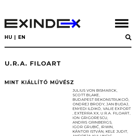
Skip
to
main
TOGGL
content
HU
EN
U.R.A. FILOART
MINT KIÁLLÍTÓ MŰVÉSZ
JULIUS VON BISMARCK
,
SCOTT BLAKE
,
BUDAPEST REKONSTRUKCIÓ
,
ONDREJ BRODY
,
JAN BUDAJ
,
ENYEDI ILDIKÓ
,
VALIE EXPORT
,
EXTERRA XX
,
U.R.A. FILOART
,
ION GRIGORESCU
,
ANDRIS GRINBERGS
,
IGOR GRUBIĆ
,
IRWIN
,
KÁNTOR ISTVÁN
,
KELE JUDIT
,
ANDREJA KULUNCIC
,