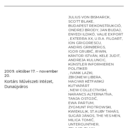
JULIUS VON BISMARCK
,
SCOTT BLAKE
,
BUDAPEST REKONSTRUKCIÓ
,
ONDREJ BRODY
,
JAN BUDAJ
,
ENYEDI ILDIKÓ
,
VALIE EXPORT
,
EXTERRA XX
,
U.R.A. FILOART
,
ION GRIGORESCU
,
ANDRIS GRINBERGS
,
IGOR GRUBIĆ
,
IRWIN
,
KÁNTOR ISTVÁN
,
KELE JUDIT
,
ANDREJA KULUNCIC
,
KÜNSTLER INFORMIEREN
POLITIKER
2009. október 17. ‒ november
,
IVANK LAZKI
,
20.
ZBIGNIEW LIBERA
,
Kortárs Művészeti Intézet,
MAGYAR KÉTFARKÚ
KUTYAPÁRT
Dunaújváros
,
NEW COLLECTIVISM
,
NARANCS ALTERNATÍVA
,
TANJA OSTOJIĆ
,
EWA PARTUM
,
ZYGMUNT PIOTROWSKI
,
KWIEKULIK
,
ST.AUBY TAMÁS
,
SUGÁR JÁNOS
,
THE YES MEN
,
MILICA TOMIĆ
,
UNTERGUNTHER
,