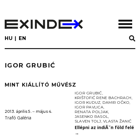
Skip
to
main
TOGGL
content
HU
EN
IGOR GRUBIĆ
MINT KIÁLLÍTÓ MŰVÉSZ
IGOR GRUBIĆ
,
KRIŠTOFIĆ RENE BACHRACH
,
IGOR KUDUZ
,
DAMIR OČKO
,
IGOR PAVLICA
,
2013. április 5. ‒ május 4.
RENATA POLJAK
,
JASENKO RASOL
,
Trafó Galéria
SLAVEN TOLJ
,
VLASTA ŽANIĆ
Ellépni az indiĂˇn föld felé
→