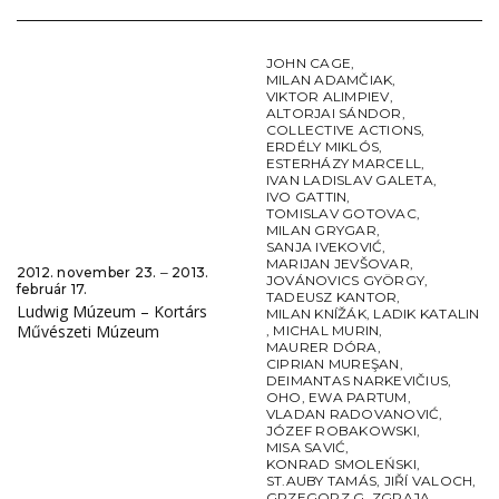
JOHN CAGE
,
MILAN ADAMČIAK
,
VIKTOR ALIMPIEV
,
ALTORJAI SÁNDOR
,
COLLECTIVE ACTIONS
,
ERDÉLY MIKLÓS
,
ESTERHÁZY MARCELL
,
IVAN LADISLAV GALETA
,
IVO GATTIN
,
TOMISLAV GOTOVAC
,
MILAN GRYGAR
,
SANJA IVEKOVIĆ
,
MARIJAN JEVŠOVAR
,
2012. november 23. ‒ 2013.
JOVÁNOVICS GYÖRGY
,
február 17.
TADEUSZ KANTOR
,
Ludwig Múzeum – Kortárs
MILAN KNÍŽÁK
,
LADIK KATALIN
Művészeti Múzeum
,
MICHAL MURIN
,
MAURER DÓRA
,
CIPRIAN MUREŞAN
,
DEIMANTAS NARKEVIČIUS
,
OHO
,
EWA PARTUM
,
VLADAN RADOVANOVIĆ
,
JÓZEF ROBAKOWSKI
,
MISA SAVIĆ
,
KONRAD SMOLEŃSKI
,
ST.AUBY TAMÁS
,
JIŘÍ VALOCH
,
GRZEGORZ G. ZGRAJA