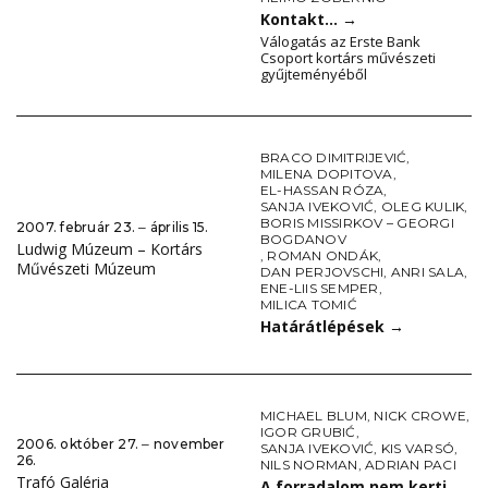
Kontakt…
→
Válogatás az Erste Bank
Csoport kortárs művészeti
gyűjteményéből
BRACO DIMITRIJEVIĆ
,
MILENA DOPITOVA
,
EL-HASSAN RÓZA
,
SANJA IVEKOVIĆ
,
OLEG KULIK
,
BORIS MISSIRKOV – GEORGI
2007. február 23. ‒ április 15.
BOGDANOV
Ludwig Múzeum – Kortárs
,
ROMAN ONDÁK
,
Művészeti Múzeum
DAN PERJOVSCHI
,
ANRI SALA
,
ENE-LIIS SEMPER
,
MILICA TOMIĆ
Határátlépések
→
MICHAEL BLUM
,
NICK CROWE
,
IGOR GRUBIĆ
,
2006. október 27. ‒ november
SANJA IVEKOVIĆ
,
KIS VARSÓ
,
26.
NILS NORMAN
,
ADRIAN PACI
Trafó Galéria
A forradalom nem kerti