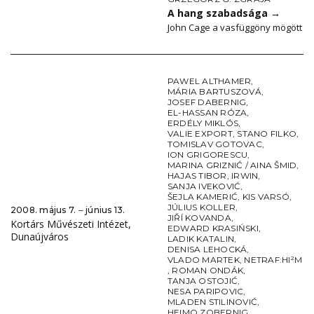
A hang szabadsága
→
John Cage a vasfüggöny mögött
PAWEL ALTHAMER
,
MÁRIA BARTUSZOVÁ
,
JOSEF DABERNIG
,
EL-HASSAN RÓZA
,
ERDÉLY MIKLÓS
,
VALIE EXPORT
,
STANO FILKO
,
TOMISLAV GOTOVAC
,
ION GRIGORESCU
,
MARINA GRIZNIĆ / AINA ŠMID
,
HAJAS TIBOR
,
IRWIN
,
SANJA IVEKOVIĆ
,
ŠEJLA KAMERIĆ
,
KIS VARSÓ
,
JÚLIUS KOLLER
,
2008. május 7. ‒ június 13.
JIŘÍ KOVANDA
,
Kortárs Művészeti Intézet,
EDWARD KRASIŃSKI
,
Dunaújváros
LADIK KATALIN
,
DENISA LEHOCKÁ
,
VLADO MARTEK
,
NETRAF:HI²M
,
ROMAN ONDÁK
,
TANJA OSTOJIĆ
,
NESA PARIPOVIC
,
MLADEN STILINOVIĆ
,
HEIMO ZOBERNIG