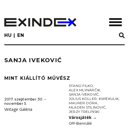
Skip
to
main
TOGGL
content
HU
EN
SANJA IVEKOVIĆ
MINT KIÁLLÍTÓ MŰVÉSZ
STANO FILKO
,
ALEX MLYNÁRČIK
,
SANJA IVEKOVIĆ
,
JÚLIUS KOLLER
,
KWIEKULIK
,
2017. szeptember 30. ‒
MAURER DÓRA
,
november 5.
MLADEN STILINOVIĆ
,
Vintage Galéria
JERZY TRELIŃSKI
Városjáték
→
OFF-Biennálé