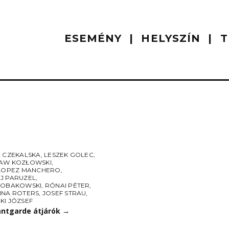
ESEMÉNY
HELYSZÍN
T
A CZEKALSKA
,
LESZEK GOLEC
,
AW KOZŁOWSKI
,
 LOPEZ MANCHERO
,
J PARUZEL
,
ROBAKOWSKI
,
RÓNAI PÉTER
,
INA ROTERS
,
JOSEF STRAU
,
KI JÓZSEF
ntgarde átjárók
→