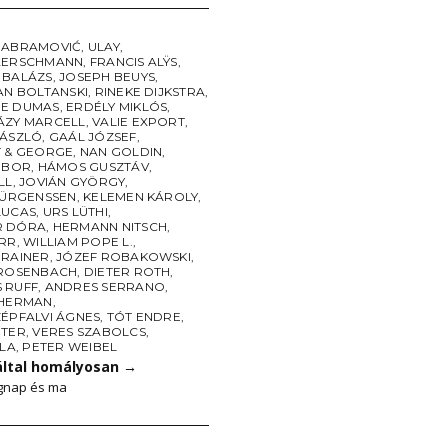
 ABRAMOVIĆ
,
ULAY
,
AERSCHMANN
,
FRANCIS ALŸS
,
 BALÁZS
,
JOSEPH BEUYS
,
AN BOLTANSKI
,
RINEKE DIJKSTRA
,
E DUMAS
,
ERDÉLY MIKLÓS
,
ÁZY MARCELL
,
VALIE EXPORT
,
LÁSZLÓ
,
GAÁL JÓZSEF
,
T & GEORGE
,
NAN GOLDIN
,
TIBOR
,
HÁMOS GUSZTÁV
,
LL
,
JOVIÁN GYÖRGY
,
 JÜRGENSSEN
,
KELEMEN KÁROLY
,
LUCAS
,
URS LÜTHI
,
R DÓRA
,
HERMANN NITSCH
,
ARR
,
WILLIAM POPE L.
,
 RAINER
,
JÓZEF ROBAKOWSKI
,
 ROSENBACH
,
DIETER ROTH
,
 RUFF
,
ANDRES SERRANO
,
SHERMAN
,
ZÉPFALVI ÁGNES
,
TÓT ENDRE
,
ÉTER
,
VERES SZABOLCS
,
OLA
,
PETER WEIBEL
által homályosan
→
gnap és ma