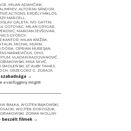
AGE
,
MILAN ADAMČIAK
,
ALIMPIEV
,
ALTORJAI SÁNDOR
,
TIVE ACTIONS
,
ERDÉLY MIKLÓS
,
ÁZY MARCELL
,
DISLAV GALETA
,
IVO GATTIN
,
AV GOTOVAC
,
MILAN GRYGAR
,
VEKOVIĆ
,
MARIJAN JEVŠOVAR
,
VICS GYÖRGY
,
Z KANTOR
,
MILAN KNÍŽÁK
,
ATALIN
,
MICHAL MURIN
,
R DÓRA
,
CIPRIAN MUREŞAN
,
TAS NARKEVIČIUS
,
OHO
,
RTUM
,
VLADAN RADOVANOVIĆ
,
ROBAKOWSKI
,
MISA SAVIĆ
,
 SMOLEŃSKI
,
ST.AUBY TAMÁS
,
LOCH
,
GRZEGORZ G. ZGRAJA
 szabadsága
→
e a vasfüggöny mögött
AW BAŁKA
,
WOJTEK BĄKOWSKI
,
BOSACKI
,
WOJTEK DOROSZUK
,
ROBAKOWSKI
,
ZORKA WOLLNY
 beszélt filmek
→