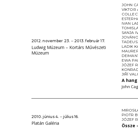
JOHN C
VIKTOR 
COLLEC
ESTERH
IVAN LA
TOMISL
SANJA I
JOVÁNO
2012. november 23. ‒ 2013. február 17.
TADEUS
LADIK K
Ludwig Múzeum – Kortárs Művészeti
MAURE
Múzeum
DEIMAN
EWA PA
JÓZEF 
KONRAD
JIŘÍ VA
A hang
John Cag
MIROSŁ
PIOTR 
2010. június 4. ‒ július 16.
JÓZEF 
Platán Galéria
Össze –