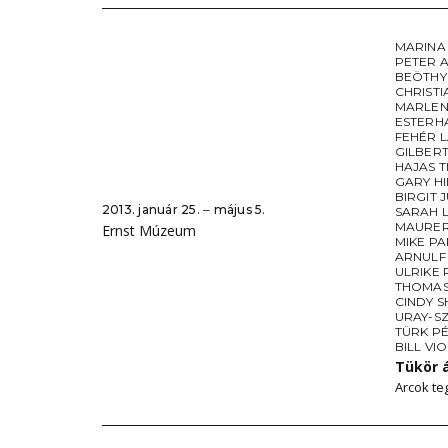
MARINA
PETER 
BEÖTHY
CHRISTI
MARLEN
ESTERH
FEHÉR 
GILBER
HAJAS 
GARY HI
BIRGIT
2013. január 25. ‒ május 5.
SARAH 
MAURE
Ernst Múzeum
MIKE P
ARNULF
ULRIKE
THOMAS
CINDY 
URAY-S
TÜRK P
BILL VI
Tükör 
Arcok te