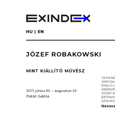
Skip
to
main
content
HU
EN
JÓZEF ROBAKOWSKI
MINT KIÁLLÍTÓ MŰVÉSZ
TATIAN
JAROSŁ
EMILIO
ANDRZE
2017. június 30. ‒ augusztus 23.
JÓZEF 
Platán Galéria
KATHAR
SZOLNO
Neoava