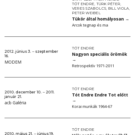
TÓT ENDRE
,
TÜRK PÉTER
,
VERES SZABOLCS
,
BILL VIOLA
,
PETER WEIBEL
Tükör által homályosan
→
Arcok tegnap és ma
TÓT ENDRE
2012. június 3. ‒ szeptember
Nagyon speciális örömök
16.
→
MODEM
Retrospektív 1971-2011
TÓT ENDRE
2010. december 10. ‒ 2011.
Tót Endre Endre Tot előtt
január 21.
→
acb Galéria
Korai munkák 1964-67
TÓT ENDRE
2010. május 21. ‒ június 19.