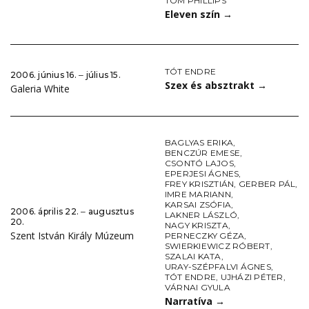
TOM PHILLIPS
Eleven szín
→
TÓT ENDRE
2006. június 16. ‒ július 15.
Szex és absztrakt
→
Galeria White
BAGLYAS ERIKA
,
BENCZÚR EMESE
,
CSONTÓ LAJOS
,
EPERJESI ÁGNES
,
FREY KRISZTIÁN
,
GERBER PÁL
,
IMRE MARIANN
,
KARSAI ZSÓFIA
,
2006. április 22. ‒ augusztus
LAKNER LÁSZLÓ
,
20.
NAGY KRISZTA
,
Szent István Király Múzeum
PERNECZKY GÉZA
,
SWIERKIEWICZ RÓBERT
,
SZALAI KATA
,
URAY-SZÉPFALVI ÁGNES
,
TÓT ENDRE
,
UJHÁZI PÉTER
,
VÁRNAI GYULA
Narratíva
→