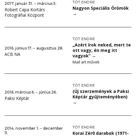
TÓT ENDRE
2017. január 31. ‒ március 5.
Nagyon Speciális Örömök
Robert Capa Kortárs
→
Fotográfiai Központ
TÓT ENDRE
„Azért írok neked, mert te
2016. június 17. ‒ augusztus 28.
ott vagy, én meg itt
ACB NA
vagyok”
→
Mail art művek
TÓT ENDRE
(Új szerzemények a Paksi
2016. március 6. ‒ június 26.
Képtár gyűjteményében)
Paksi Képtár
→
TÓT ENDRE
2014. november 1. ‒ december
Korai Zér0 darabok (1971-
11.