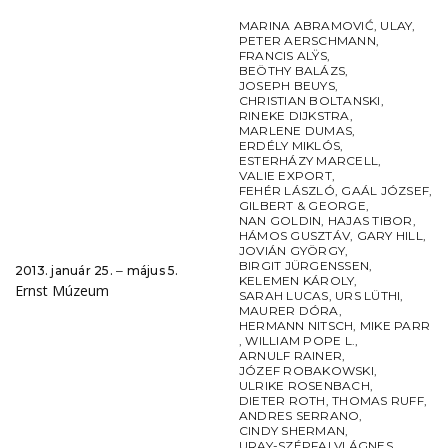
MARINA ABRAMOVIĆ
,
ULAY
,
PETER AERSCHMANN
,
FRANCIS ALŸS
,
BEÖTHY BALÁZS
,
JOSEPH BEUYS
,
CHRISTIAN BOLTANSKI
,
RINEKE DIJKSTRA
,
MARLENE DUMAS
,
ERDÉLY MIKLÓS
,
ESTERHÁZY MARCELL
,
VALIE EXPORT
,
FEHÉR LÁSZLÓ
,
GAÁL JÓZSEF
,
GILBERT & GEORGE
,
NAN GOLDIN
,
HAJAS TIBOR
,
HÁMOS GUSZTÁV
,
GARY HILL
,
JOVIÁN GYÖRGY
,
BIRGIT JÜRGENSSEN
,
2013. január 25. ‒ május 5.
KELEMEN KÁROLY
,
Ernst Múzeum
SARAH LUCAS
,
URS LÜTHI
,
MAURER DÓRA
,
HERMANN NITSCH
,
MIKE PARR
,
WILLIAM POPE L.
,
ARNULF RAINER
,
JÓZEF ROBAKOWSKI
,
ULRIKE ROSENBACH
,
DIETER ROTH
,
THOMAS RUFF
,
ANDRES SERRANO
,
CINDY SHERMAN
,
URAY-SZÉPFALVI ÁGNES
,