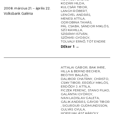
KOZÁRI HILDA
,
KULCSÁR TIBOR
,
2008. március 21. ‒ április 22.
LANGH RÓBERT
,
Volksbank Galéria
LENGYEL ANDRÁS
,
MENESI ATTILA
,
ODROBINA TAMÁS
,
PÁL CSABA
,
SÁNDOR MIKLÓS
,
SZÍJ KAMILLA
,
SZIRÁNYI ISTVÁN
,
SZŐNYEI GYÖRGY
,
TOLVALY ERNŐ
,
TÓT ENDRE
DEkor 1
→
ATTALAI GÁBOR
,
BAK IMRE
,
HILLA & BERND BECHER
,
BEÖTHY BALÁZS
,
DALIBOR CHATRNY
,
CHRISTO
,
CSIKY TIBOR
,
ERDÉLY MIKLÓS
,
ERDŐDY J. ATTILA
,
FICZEK FERENC
,
STANO FILKO
,
GALÁNTAI GYÖRGY
,
IVAN LADISLAV GALETA
,
GÁLIK ANDRÁS
,
GÁYOR TIBOR
,
SIGURDUR GUDMUNDSSON
,
GULYÁS GYULA
,
HOPP HALÁSZ KÁROLY
,