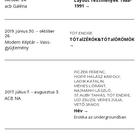
Layout festmények 1988-
1991
→
acb Galéria
2019. június 30. ‒ október
TÓT ENDRE
26.
TÓTalZÉRÓK&TÓTalÖRÖMÖK
Modern Képtár – Vass-
→
gyűjtemény
FICZEK FERENC
,
HOPP HALÁSZ KÁROLY
,
LADIK KATALIN
,
MÉHES LÓRÁNT
,
NAJMÁNYI LÁSZLÓ
,
2017. július 7. ‒ augusztus 3.
ST.AUBY TAMÁS
,
TÓT ENDRE
,
ACB NA
UJJ ZSUZSI
,
VERES JÚLIA
,
VETŐ JÁNOS
Hév
→
Erotika az undergroundban