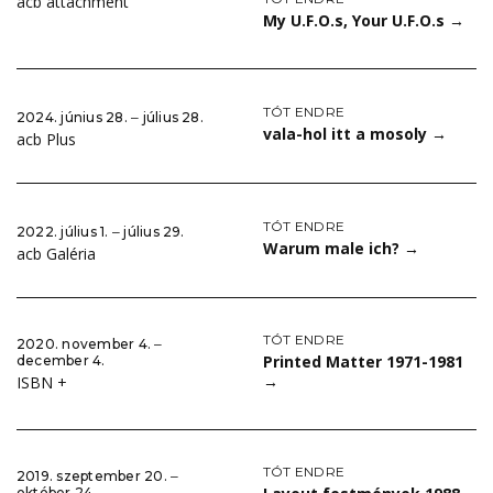
acb attachment
My U.F.O.s, Your U.F.O.s
→
TÓT ENDRE
2024. június 28. ‒ július 28.
vala-hol itt a mosoly
→
acb Plus
TÓT ENDRE
2022. július 1. ‒ július 29.
Warum male ich?
→
acb Galéria
TÓT ENDRE
2020. november 4. ‒
Printed Matter 1971-1981
december 4.
→
ISBN +
TÓT ENDRE
2019. szeptember 20. ‒
október 24.