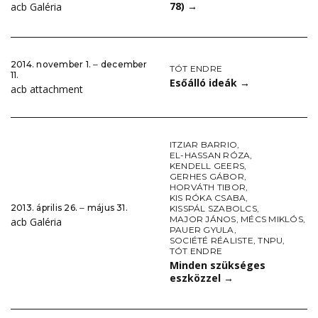
78)
→
acb Galéria
2014. november 1. ‒ december
TÓT ENDRE
11.
Esőálló ideák
→
acb attachment
ITZIAR BARRIO
,
EL-HASSAN RÓZA
,
KENDELL GEERS
,
GERHES GÁBOR
,
HORVÁTH TIBOR
,
KIS RÓKA CSABA
,
2013. április 26. ‒ május 31.
KISSPÁL SZABOLCS
,
MAJOR JÁNOS
,
MÉCS MIKLÓS
,
acb Galéria
PAUER GYULA
,
SOCIÉTÉ RÉALISTE
,
TNPU
,
TÓT ENDRE
Minden szükséges
eszközzel
→