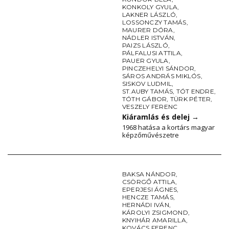
KONKOLY GYULA
,
LAKNER LÁSZLÓ
,
LOSSONCZY TAMÁS
,
MAURER DÓRA
,
NÁDLER ISTVÁN
,
PAIZS LÁSZLÓ
,
PÁLFALUSI ATTILA
,
PAUER GYULA
,
PINCZEHELYI SÁNDOR
,
SÁROS ANDRÁS MIKLÓS
,
SISKOV LUDMIL
,
ST.AUBY TAMÁS
,
TÓT ENDRE
,
TÓTH GÁBOR
,
TÜRK PÉTER
,
VESZELY FERENC
Kiáramlás és delej
→
1968 hatása a kortárs magyar
képzőművészetre
BAKSA NÁNDOR
,
CSÖRGŐ ATTILA
,
EPERJESI ÁGNES
,
HENCZE TAMÁS
,
HERNÁDI IVÁN
,
KÁROLYI ZSIGMOND
,
KNYIHÁR AMARILLA
,
KOVÁCS FERENC
,