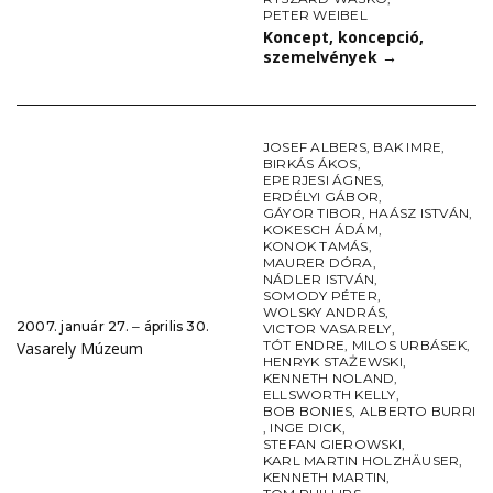
PETER WEIBEL
Koncept, koncepció,
szemelvények
→
JOSEF ALBERS
,
BAK IMRE
,
BIRKÁS ÁKOS
,
EPERJESI ÁGNES
,
ERDÉLYI GÁBOR
,
GÁYOR TIBOR
,
HAÁSZ ISTVÁN
,
KOKESCH ÁDÁM
,
KONOK TAMÁS
,
MAURER DÓRA
,
NÁDLER ISTVÁN
,
SOMODY PÉTER
,
WOLSKY ANDRÁS
,
2007. január 27. ‒ április 30.
VICTOR VASARELY
,
TÓT ENDRE
,
MILOS URBÁSEK
,
Vasarely Múzeum
HENRYK STAŻEWSKI
,
KENNETH NOLAND
,
ELLSWORTH KELLY
,
BOB BONIES
,
ALBERTO BURRI
,
INGE DICK
,
STEFAN GIEROWSKI
,
KARL MARTIN HOLZHÄUSER
,
KENNETH MARTIN
,