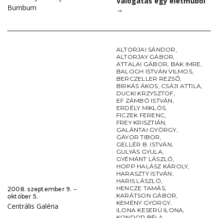
Válogatás egy életműből
Bumbum
→
ALTORJAI SÁNDOR
,
ALTORJAY GÁBOR
,
ATTALAI GÁBOR
,
BAK IMRE
,
BALOGH ISTVÁN VILMOS
,
BERCZELLER REZSŐ
,
BIRKÁS ÁKOS
,
CSÁJI ATTILA
,
DUCKI KRZYSZTOF
,
EF ZÁMBÓ ISTVÁN
,
ERDÉLY MIKLÓS
,
FICZEK FERENC
,
FREY KRISZTIÁN
,
GALÁNTAI GYÖRGY
,
GÁYOR TIBOR
,
GELLÉR B. ISTVÁN
,
GULYÁS GYULA
,
GYÉMÁNT LÁSZLÓ
,
HOPP HALÁSZ KÁROLY
,
HARASZTŸ ISTVÁN
,
HARIS LÁSZLÓ
,
HENCZE TAMÁS
,
2008. szeptember 9. ‒
KARÁTSON GÁBOR
,
október 5.
KEMÉNY GYÖRGY
,
Centrális Galéria
ILONA KESERÜ ILONA
,
KONDOR BÉLA
,