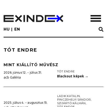
Skip
to
main
TOGGL
content
HU
EN
TÓT ENDRE
MINT KIÁLLÍTÓ MŰVÉSZ
TÓT ENDRE
2026. június 12. ‒ július 31.
Blackout képek
→
acb Galéria
LADIK KATALIN
,
PINCZEHELYI SÁNDOR
,
2025. július 4. ‒ augusztus 15.
SZIJÁRTÓ KÁLMÁN
,
TÓT ENDRE