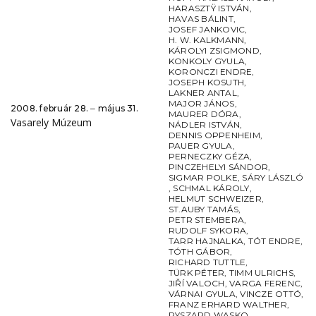
HARASZTŸ ISTVÁN
,
HAVAS BÁLINT
,
JOSEF JANKOVIC
,
H. W. KALKMANN
,
KÁROLYI ZSIGMOND
,
KONKOLY GYULA
,
KORONCZI ENDRE
,
JOSEPH KOSUTH
,
LAKNER ANTAL
,
MAJOR JÁNOS
,
2008. február 28. ‒ május 31.
MAURER DÓRA
,
Vasarely Múzeum
NÁDLER ISTVÁN
,
DENNIS OPPENHEIM
,
PAUER GYULA
,
PERNECZKY GÉZA
,
PINCZEHELYI SÁNDOR
,
SIGMAR POLKE
,
SÁRY LÁSZLÓ
,
SCHMAL KÁROLY
,
HELMUT SCHWEIZER
,
ST.AUBY TAMÁS
,
PETR STEMBERA
,
RUDOLF SYKORA
,
TARR HAJNALKA
,
TÓT ENDRE
,
TÓTH GÁBOR
,
RICHARD TUTTLE
,
TÜRK PÉTER
,
TIMM ULRICHS
,
JIŘÍ VALOCH
,
VARGA FERENC
,
VÁRNAI GYULA
,
VINCZE OTTÓ
,
FRANZ ERHARD WALTHER
,
RYSZARD WASKO
,