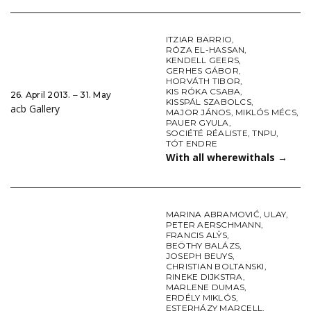
ITZIAR BARRIO
,
RÓZA EL-HASSAN
,
KENDELL GEERS
,
GERHES GÁBOR
,
HORVÁTH TIBOR
,
KIS RÓKA CSABA
,
26. April 2013. ‒ 31. May
KISSPÁL SZABOLCS
,
acb Gallery
MAJOR JÁNOS
,
MIKLÓS MÉCS
,
PAUER GYULA
,
SOCIÉTÉ RÉALISTE
,
TNPU
,
TÓT ENDRE
With all wherewithals
→
MARINA ABRAMOVIĆ
,
ULAY
,
PETER AERSCHMANN
,
FRANCIS ALŸS
,
BEÖTHY BALÁZS
,
JOSEPH BEUYS
,
CHRISTIAN BOLTANSKI
,
RINEKE DIJKSTRA
,
MARLENE DUMAS
,
ERDÉLY MIKLÓS
,
ESTERHÁZY MARCELL
,