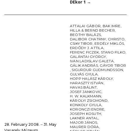
DEkor 1
→
ATTALAI GÁBOR
,
BAK IMRE
,
HILLA & BERND BECHER
,
BEÖTHY BALÁZS
,
DALIBOR CHATRNY
,
CHRISTO
,
CSIKY TIBOR
,
ERDÉLY MIKLÓS
,
ERDŐDY J. ATTILA
,
FERENC FICZEK
,
STANO FILKO
,
GALÁNTAI GYÖRGY
,
IVAN LADISLAV GALETA
,
GÁLIK ANDRÁS
,
GÁYOR TIBOR
,
SIGURDUR GUDMUNDSSON
,
GULYÁS GYULA
,
HOPP HALÁSZ KÁROLY
,
HARASZTŸ ISTVÁN
,
HAVAS BÁLINT
,
JOSEF JANKOVIC
,
H. W. KALKMANN
,
KÁROLYI ZSIGMOND
,
KONKOLY GYULA
,
KORONCZI ENDRE
,
JOSEPH KOSUTH
,
LAKNER ANTAL
,
MAJOR JÁNOS
,
28. February 2008. ‒ 31. May
MAURER DÓRA
,
Vasarely Múzeum