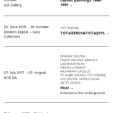
Layout paintings 1988-
1991
→
acb Gallery
30. June 2019. ‒ 26. October
TÓT ENDRE
Modern Képtár – Vass
TOTalZEROS&TOTalJOYS
→
Collection
FERENC FICZEK
,
HOPP HALÁSZ KÁROLY
,
LADIK KATALIN
,
MÉHES LÓRÁNT
,
NAJMÁNYI LÁSZLÓ
,
07. July 2017. ‒ 03. August
ST.AUBY TAMÁS
,
TÓT ENDRE
,
ACB NA
UJJ ZSUZSI
,
VERES JÚLIA
,
VETŐ JÁNOS
Heat
→
Eroticism in the Underground