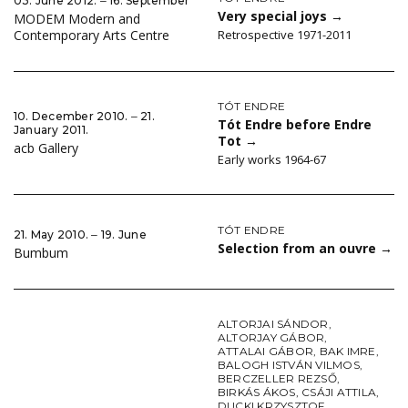
03. June 2012. ‒ 16. September
Very special joys
→
MODEM Modern and
Retrospective 1971-2011
Contemporary Arts Centre
TÓT ENDRE
10. December 2010. ‒ 21.
Tót Endre before Endre
January 2011.
Tot
→
acb Gallery
Early works 1964-67
TÓT ENDRE
21. May 2010. ‒ 19. June
Selection from an ouvre
→
Bumbum
ALTORJAI SÁNDOR
,
ALTORJAY GÁBOR
,
ATTALAI GÁBOR
,
BAK IMRE
,
BALOGH ISTVÁN VILMOS
,
BERCZELLER REZSŐ
,
BIRKÁS ÁKOS
,
CSÁJI ATTILA
,
DUCKI KRZYSZTOF
,