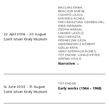
BAGLYAS ERIKA
,
BENCZÚR EMESE
,
CSONTÓ LAJOS
,
EPERJESI ÁGNES
,
FREY KRISZTIÁN
,
GERBER PÁL
,
IMRE MARIANN
,
ZSÓFIA KARSAI
,
LAKNER LÁSZLÓ
,
22. April 2006. ‒ 20. August
NAGY KRISZTA
,
Szent Istvan Kiraly Muzeum
PERNECZKY GÉZA
,
SWIERKIEWICZ RÓBERT
,
SZALAI KATA
,
URAY-SZÉPFALVI ÁGNES
,
TÓT ENDRE
,
UJHÁZI PÉTER
,
VÁRNAI GYULA
Narrative
→
TÓT ENDRE
14. June 2003. ‒ 31. August
Early works (1964 – 1968)
Szent Istvan Kiraly Muzeum
→