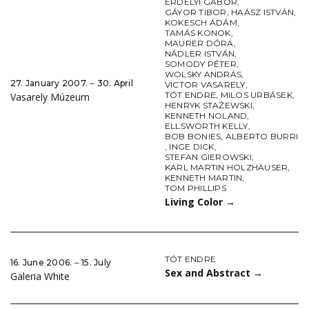
ERDÉLYI GÁBOR
,
GÁYOR TIBOR
,
HAÁSZ ISTVÁN
,
KOKESCH ÁDÁM
,
TAMÁS KONOK
,
MAURER DÓRA
,
NÁDLER ISTVÁN
,
SOMODY PÉTER
,
WOLSKY ANDRÁS
,
27. January 2007. ‒ 30. April
VICTOR VASARELY
,
TÓT ENDRE
,
MILOS URBÁSEK
,
Vasarely Múzeum
HENRYK STAŻEWSKI
,
KENNETH NOLAND
,
ELLSWORTH KELLY
,
BOB BONIES
,
ALBERTO BURRI
,
INGE DICK
,
STEFAN GIEROWSKI
,
KARL MARTIN HOLZHÄUSER
,
KENNETH MARTIN
,
TOM PHILLIPS
Living Color
→
TÓT ENDRE
16. June 2006. ‒ 15. July
Sex and Abstract
→
Galeria White