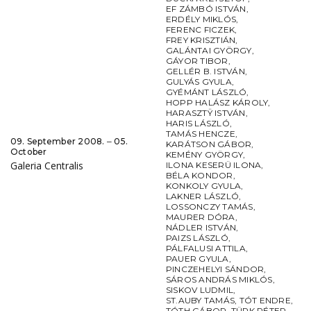
EF ZÁMBÓ ISTVÁN
,
ERDÉLY MIKLÓS
,
FERENC FICZEK
,
FREY KRISZTIÁN
,
GALÁNTAI GYÖRGY
,
GÁYOR TIBOR
,
GELLÉR B. ISTVÁN
,
GULYÁS GYULA
,
GYÉMÁNT LÁSZLÓ
,
HOPP HALÁSZ KÁROLY
,
HARASZTŸ ISTVÁN
,
HARIS LÁSZLÓ
,
TAMÁS HENCZE
,
09. September 2008. ‒ 05.
KARÁTSON GÁBOR
,
October
KEMÉNY GYÖRGY
,
Galeria Centralis
ILONA KESERÜ ILONA
,
BÉLA KONDOR
,
KONKOLY GYULA
,
LAKNER LÁSZLÓ
,
LOSSONCZY TAMÁS
,
MAURER DÓRA
,
NÁDLER ISTVÁN
,
PAIZS LÁSZLÓ
,
PÁLFALUSI ATTILA
,
PAUER GYULA
,
PINCZEHELYI SÁNDOR
,
SÁROS ANDRÁS MIKLÓS
,
SISKOV LUDMIL
,
ST.AUBY TAMÁS
,
TÓT ENDRE
,
TÓTH GÁBOR
,
TÜRK PÉTER
,