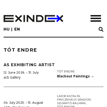
Skip
to
main
TOGGL
content
HU
EN
TÓT ENDRE
AS EXHIBITING ARTIST
TÓT ENDRE
12. June 2026. ‒ 31. July
Blackout Paintings
→
acb Gallery
LADIK KATALIN
,
PINCZEHELYI SÁNDOR
,
04. July 2025. ‒ 15. August
SZIJÁRTÓ KÁLMÁN
,
TÓT ENDRE