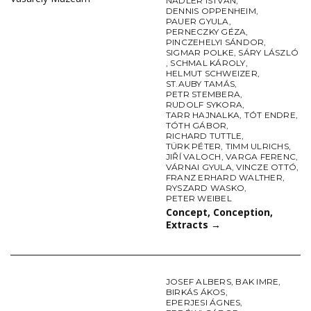
NÁDLER ISTVÁN
,
DENNIS OPPENHEIM
,
PAUER GYULA
,
PERNECZKY GÉZA
,
PINCZEHELYI SÁNDOR
,
SIGMAR POLKE
,
SÁRY LÁSZLÓ
,
SCHMAL KÁROLY
,
HELMUT SCHWEIZER
,
ST.AUBY TAMÁS
,
PETR STEMBERA
,
RUDOLF SYKORA
,
TARR HAJNALKA
,
TÓT ENDRE
,
TÓTH GÁBOR
,
RICHARD TUTTLE
,
TÜRK PÉTER
,
TIMM ULRICHS
,
JIŘÍ VALOCH
,
VARGA FERENC
,
VÁRNAI GYULA
,
VINCZE OTTÓ
,
FRANZ ERHARD WALTHER
,
RYSZARD WASKO
,
PETER WEIBEL
Concept, Conception,
Extracts
→
JOSEF ALBERS
,
BAK IMRE
,
BIRKÁS ÁKOS
,
EPERJESI ÁGNES
,