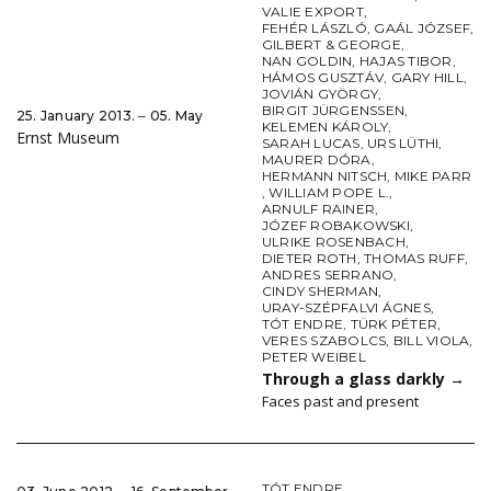
VALIE EXPORT
,
FEHÉR LÁSZLÓ
,
GAÁL JÓZSEF
,
GILBERT & GEORGE
,
NAN GOLDIN
,
HAJAS TIBOR
,
HÁMOS GUSZTÁV
,
GARY HILL
,
JOVIÁN GYÖRGY
,
BIRGIT JÜRGENSSEN
,
25. January 2013. ‒ 05. May
KELEMEN KÁROLY
,
Ernst Museum
SARAH LUCAS
,
URS LÜTHI
,
MAURER DÓRA
,
HERMANN NITSCH
,
MIKE PARR
,
WILLIAM POPE L.
,
ARNULF RAINER
,
JÓZEF ROBAKOWSKI
,
ULRIKE ROSENBACH
,
DIETER ROTH
,
THOMAS RUFF
,
ANDRES SERRANO
,
CINDY SHERMAN
,
URAY-SZÉPFALVI ÁGNES
,
TÓT ENDRE
,
TÜRK PÉTER
,
VERES SZABOLCS
,
BILL VIOLA
,
PETER WEIBEL
Through a glass darkly
→
Faces past and present
TÓT ENDRE