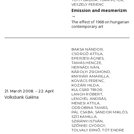
VESZELY FERENC
Emission and mesmerizm
→
The effect of 1968 on hungarian
contemporary art
BAKSA NÁNDOR
,
CSÖRGŐ ATTILA
,
EPERJESI ÁGNES
,
TAMÁS HENCZE
,
HERNÁDI IVÁN
,
KÁROLYI ZSIGMOND
,
KNYIHÁR AMARILLA
,
KOVÁCS FERENC
,
KOZÁRI HILDA
,
KULCSÁR TIBOR
,
21. March 2008. ‒ 22. April
LANGH RÓBERT
,
Volksbank Galéria
LENGYEL ANDRÁS
,
MENESI ATTILA
,
ODROBINA TAMÁS
,
PÁL CSABA
,
SÁNDOR MIKLÓS
,
SZÍJ KAMILLA
,
SZIRÁNYI ISTVÁN
,
SZŐNYEI GYÖRGY
,
TOLVALY ERNŐ
,
TÓT ENDRE