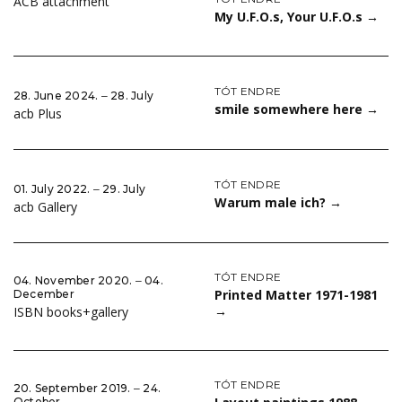
ACB attachment
My U.F.O.s, Your U.F.O.s
→
TÓT ENDRE
28. June 2024. ‒ 28. July
smile somewhere here
→
acb Plus
TÓT ENDRE
01. July 2022. ‒ 29. July
Warum male ich?
→
acb Gallery
TÓT ENDRE
04. November 2020. ‒ 04.
Printed Matter 1971-1981
December
→
ISBN books+gallery
TÓT ENDRE
20. September 2019. ‒ 24.
October