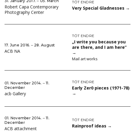
31. January 2017. ‒ 05. March
TÓT ENDRE
Robert Capa Contemporary
Very Special Gladnesses
→
Photography Center
TÓT ENDRE
„I write you because you
17. June 2016. ‒ 28. August
are there, and I am here”
ACB NA
→
Mail art works
TÓT ENDRE
01. November 2014. ‒ 11.
Early Zer0 pieces (1971-78)
December
→
acb Gallery
01. November 2014. ‒ 11.
TÓT ENDRE
December
Rainproof ideas
→
ACB attachment