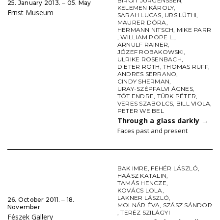
BIRGIT JÜRGENSSEN
,
25. January 2013. ‒ 05. May
KELEMEN KÁROLY
,
Ernst Museum
SARAH LUCAS
,
URS LÜTHI
,
MAURER DÓRA
,
HERMANN NITSCH
,
MIKE PARR
,
WILLIAM POPE L.
,
ARNULF RAINER
,
JÓZEF ROBAKOWSKI
,
ULRIKE ROSENBACH
,
DIETER ROTH
,
THOMAS RUFF
,
ANDRES SERRANO
,
CINDY SHERMAN
,
URAY-SZÉPFALVI ÁGNES
,
TÓT ENDRE
,
TÜRK PÉTER
,
VERES SZABOLCS
,
BILL VIOLA
,
PETER WEIBEL
Through a glass darkly
→
Faces past and present
BAK IMRE
,
FEHÉR LÁSZLÓ
,
HAÁSZ KATALIN
,
TAMÁS HENCZE
,
KOVÁCS LOLA
,
LAKNER LÁSZLÓ
,
26. October 2011. ‒ 18.
MOLNÁR ÉVA
,
SZÁSZ SÁNDOR
November
,
TERÉZ SZILÁGYI
Fészek Gallery