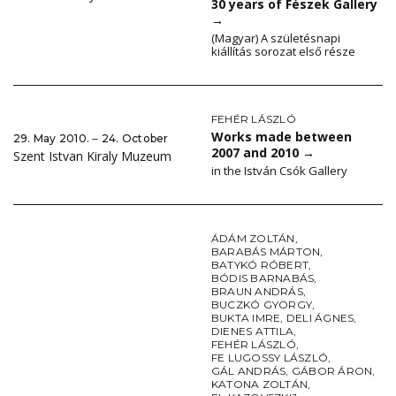
30 years of Fészek Gallery
→
(Magyar) A születésnapi
kiállítás sorozat első része
FEHÉR LÁSZLÓ
Works made between
29. May 2010. ‒ 24. October
2007 and 2010
→
Szent Istvan Kiraly Muzeum
in the István Csók Gallery
ÁDÁM ZOLTÁN
,
BARABÁS MÁRTON
,
BATYKÓ RÓBERT
,
BÓDIS BARNABÁS
,
BRAUN ANDRÁS
,
BUCZKÓ GYÖRGY
,
BUKTA IMRE
,
DELI ÁGNES
,
DIENES ATTILA
,
FEHÉR LÁSZLÓ
,
FE LUGOSSY LÁSZLÓ
,
GÁL ANDRÁS
,
GÁBOR ÁRON
,
KATONA ZOLTÁN
,