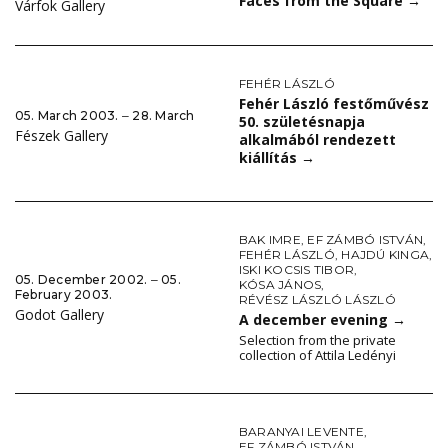
Faces from the Square
→
Várfok Gallery
FEHÉR LÁSZLÓ
Fehér László festőművész
05. March 2003. ‒ 28. March
50. születésnapja
Fészek Gallery
alkalmából rendezett
kiállítás
→
BAK IMRE
,
EF ZÁMBÓ ISTVÁN
,
FEHÉR LÁSZLÓ
,
HAJDÚ KINGA
,
ISKI KOCSIS TIBOR
,
05. December 2002. ‒ 05.
KÓSA JÁNOS
,
February 2003.
RÉVÉSZ LÁSZLÓ LÁSZLÓ
Godot Gallery
A december evening
→
Selection from the private
collection of Attila Ledényi
BARANYAI LEVENTE
,
EF ZÁMBÓ ISTVÁN
,