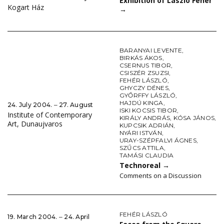
Exhibition of László Fehér
Kogart Ház
→
BARANYAI LEVENTE
,
BIRKÁS ÁKOS
,
CSERNUS TIBOR
,
CSISZÉR ZSUZSI
,
FEHÉR LÁSZLÓ
,
GHYCZY DÉNES
,
GYŐRFFY LÁSZLÓ
,
HAJDÚ KINGA
,
24. July 2004. ‒ 27. August
ISKI KOCSIS TIBOR
,
Institute of Contemporary
KIRÁLY ANDRÁS
,
KÓSA JÁNOS
,
Art, Dunaujvaros
KUPCSIK ADRIÁN
,
NYÁRI ISTVÁN
,
URAY-SZÉPFALVI ÁGNES
,
SZŰCS ATTILA
,
TAMÁSI CLAUDIA
Technoreal
→
Comments on a Discussion
FEHÉR LÁSZLÓ
19. March 2004. ‒ 24. April