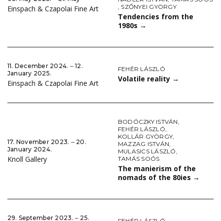
,
SZŐNYEI GYÖRGY
Einspach & Czapolai Fine Art
Tendencies from the
1980s
→
11. December 2024. ‒ 12.
FEHÉR LÁSZLÓ
January 2025.
Volatile reality
→
Einspach & Czapolai Fine Art
BODÓCZKY ISTVÁN
,
FEHÉR LÁSZLÓ
,
KOLLÁR GYÖRGY
,
17. November 2023. ‒ 20.
MAZZAG ISTVÁN
,
January 2024.
MULASICS LÁSZLÓ
,
Knoll Gallery
TAMÁS SOÓS
The manierism of the
nomads of the 80ies
→
29. September 2023. ‒ 25.
FEHÉR LÁSZLÓ