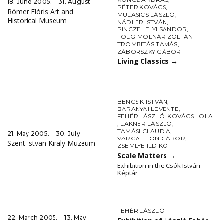
18. June 2005. ‒ 31. August
PÉTER KOVÁCS
,
Rómer Flóris Art and
MULASICS LÁSZLÓ
,
Historical Museum
NÁDLER ISTVÁN
,
PINCZEHELYI SÁNDOR
,
TÖLG-MOLNÁR ZOLTÁN
,
TROMBITÁS TAMÁS
,
ZÁBORSZKY GÁBOR
Living Classics
→
BENCSIK ISTVÁN
,
BARANYAI LEVENTE
,
FEHÉR LÁSZLÓ
,
KOVÁCS LOLA
,
LAKNER LÁSZLÓ
,
TAMÁSI CLAUDIA
,
21. May 2005. ‒ 30. July
VARGA LEON GÁBOR
,
Szent Istvan Kiraly Muzeum
ZSEMLYE ILDIKÓ
Scale Matters
→
Exhibition in the Csók István
Képtár
FEHÉR LÁSZLÓ
22. March 2005. ‒ 13. May