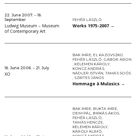
22. June 2007. ‒ 16.
FEHÉR LÁSZLÓ
September
Works 1975-2007
→
Ludwig Museum – Museum
of Contemporary Art
BAK IMRE
,
EL KAZOVSZKIJ
,
FEHÉR LÁSZLÓ
,
GÁBOR ÁRON
,
KELEMEN KÁROLY
,
16. June 2006. ‒ 21. July
KONCZ ANDRÁS
,
NÁDLER ISTVÁN
,
TAMÁS SOÓS
XO
,
SZIRTES JÁNOS
Hommage à Mulasics
→
BAK IMRE
,
BUKTA IMRE
,
DEIM PÁL
,
BIRKÁS ÁKOS
,
FEHÉR LÁSZLÓ
,
TAMÁS HENCZE
,
KELEMEN KÁROLY
,
KÁROLY KLIMÓ
,
KONCZ ANDRÁS
,