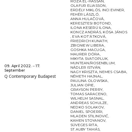
RÓZA EL-HASSAN
,
OLAFUR ELIASSON
,
ERDÉLY MIKLÓS
,
INCI EVINER
,
FEHÉR LÁSZLÓ
,
ANNA HULAČOVÁ
,
KERESZTESI BOTOND
,
ILONA KESERÜ ILONA
,
KONCZ ANDRÁS
,
KÓSA JÁNOS
,
EVA KOT’ÁTKOVÁ
,
FRIEDRICH KUNATH
,
ZBIGNIEW LIBERA
,
GOSHKA MACUGA
,
MAURER DÓRA
,
MIKYTA SVATOPLUK
,
MUNTEAN/ROSENBLUM
,
09. April 2022. ‒ 17.
NÁDLER ISTVÁN
,
September
NAGY KRISZTA
,
NEMES CSABA
,
Q Contemporary Budapest
NÉMETH HAJNAL
,
PAULINA OLOWSKA
,
JULIAN OPIE
,
GRAYSON PERRY
,
TOMAS SARACENO
,
WILHELM SASNAL
,
ANDREAS SCHULZE
,
NEDKO SOLAKOV
,
DANIEL SPOERRI
,
MLADEN STILINOVIĆ
,
KAMEN STOYANOV
,
SÜVEGES RITA
,
ST.AUBY TAMÁS
,