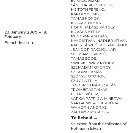
EL KAZOVSZKIJ
,
SÁNDOR KECSKEMÉTI
,
KIS TÓTH FERENC
,
KÁROLY KLIMÓ
,
TAMÁS KONOK
,
KOPASZ TAMÁS
,
HOPP HALÁSZ KÁROLY
,
KOVÁCS ATTILA
,
23. January 2009. ‒ 18.
MENGYÁN ANDRÁS
,
February
NAYG ISTVÁN
,
NÁDLER ISTVÁN
,
French Institute
PAIZS LÁSZLÓ
,
POLYÁK JÁNOS
,
SÁNDOR RÁCMOLNÁR
,
SCHWARTZ REZSŐ
,
TAMÁS SOÓS
,
SWIERKIEWICZ RÓBERT
,
SZEMADÁM GYÖRGY
,
SZIKORA TAMÁS
,
SZŐNYEI GYÖRGY
,
SZŰCS ATTILA
,
TÖLG-MOLNÁR ZOLTÁN
,
TROMBITÁS TAMÁS
,
UJHÁZI PÉTER
,
VARGA PATRÍCIA MINERVA
,
VARGA-WERLTHER JÚLIA
,
WAHORN ANDRÁS
,
ZÁBORSZKY GÁBOR
To Behold
→
Selection from the collection of
Hoffmann István