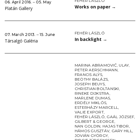
FEHÉR LÁSZLÓ
06. April 2016. ‒ 05. May
Works on paper
→
Platán Gallery
FEHÉR LÁSZLÓ
07. March 2013. ‒ 15. June
In backlight
→
Társalgó Galéria
MARINA ABRAMOVIĆ
,
ULAY
,
PETER AERSCHMANN
,
FRANCIS ALŸS
,
BEÖTHY BALÁZS
,
JOSEPH BEUYS
,
CHRISTIAN BOLTANSKI
,
RINEKE DIJKSTRA
,
MARLENE DUMAS
,
ERDÉLY MIKLÓS
,
ESTERHÁZY MARCELL
,
VALIE EXPORT
,
FEHÉR LÁSZLÓ
,
GAÁL JÓZSEF
,
GILBERT & GEORGE
,
NAN GOLDIN
,
HAJAS TIBOR
,
HÁMOS GUSZTÁV
,
GARY HILL
,
JOVIÁN GYÖRGY
,