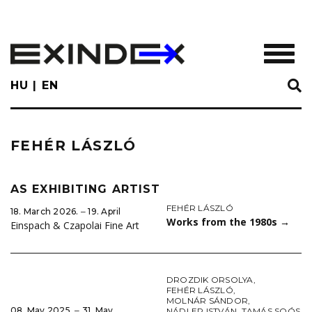
Skip
to
main
TOGGL
content
HU
EN
FEHÉR LÁSZLÓ
AS EXHIBITING ARTIST
FEHÉR LÁSZLÓ
18. March 2026. ‒ 19. April
Works from the 1980s
→
Einspach & Czapolai Fine Art
DROZDIK ORSOLYA
,
FEHÉR LÁSZLÓ
,
MOLNÁR SÁNDOR
,
08. May 2025. ‒ 31. May
NÁDLER ISTVÁN
,
TAMÁS SOÓS