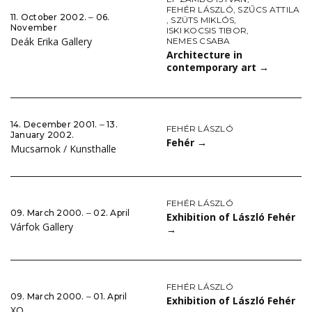
FEHÉR LÁSZLÓ
,
SZŰCS ATTILA
11. October 2002. ‒ 06.
,
SZÜTS MIKLÓS
,
November
ISKI KOCSIS TIBOR
,
Deák Erika Gallery
NEMES CSABA
Architecture in
contemporary art
→
14. December 2001. ‒ 13.
FEHÉR LÁSZLÓ
January 2002.
Fehér
→
Mucsarnok / Kunsthalle
FEHÉR LÁSZLÓ
09. March 2000. ‒ 02. April
Exhibition of László Fehér
Várfok Gallery
→
FEHÉR LÁSZLÓ
09. March 2000. ‒ 01. April
Exhibition of László Fehér
XO