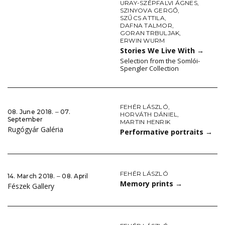
URAY-SZÉPFALVI ÁGNES
,
SZINYOVA GERGŐ
,
SZŰCS ATTILA
,
DAFNA TALMOR
,
GORAN TRBULJAK
,
ERWIN WURM
Stories We Live With
→
Selection from the Somlói-
Spengler Collection
FEHÉR LÁSZLÓ
,
08. June 2018. ‒ 07.
HORVÁTH DÁNIEL
,
September
MARTIN HENRIK
Rugógyár Galéria
Performative portraits
→
FEHÉR LÁSZLÓ
14. March 2018. ‒ 08. April
Memory prints
→
Fészek Gallery