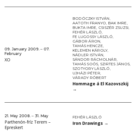
BODÓCZKY ISTVÁN
,
AATOTH FRANYO
,
BAK IMRE
,
BUKTA IMRE
,
CSISZÉR ZSUZSI
,
FEHÉR LÁSZLÓ
,
FE LUGOSSY LÁSZLÓ
,
GÁBOR ÁRON
,
TAMÁS HENCZE
,
09. January 2009. ‒ 07.
KELEMEN KÁROLY
,
February
NÁDLER ISTVÁN
,
XO
SÁNDOR RÁCMOLNÁR
,
TAMÁS SOÓS
,
SZIRTES JÁNOS
,
SZOTYORY LÁSZLÓ
,
UJHÁZI PÉTER
,
VÁRADY RÓBERT
Hommage á El Kazovszkij
→
21. May 2008. ‒ 31. May
FEHÉR LÁSZLÓ
Parthenón-fríz Terem –
Iron Drawings
→
Epreskert