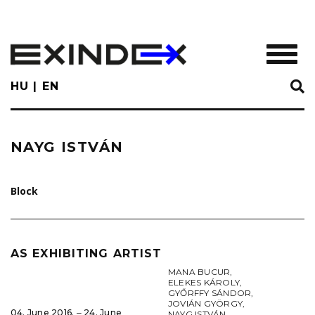
Skip
to
main
TOGGL
content
HU
EN
NAYG ISTVÁN
Block
AS EXHIBITING ARTIST
MANA BUCUR
,
ELEKES KÁROLY
,
GYŐRFFY SÁNDOR
,
JOVIÁN GYÖRGY
,
04. June 2016. ‒ 24. June
NAYG ISTVÁN
,