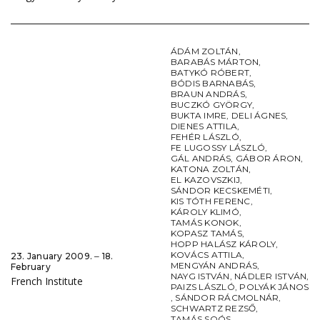
ÁDÁM ZOLTÁN
,
BARABÁS MÁRTON
,
BATYKÓ RÓBERT
,
BÓDIS BARNABÁS
,
BRAUN ANDRÁS
,
BUCZKÓ GYÖRGY
,
BUKTA IMRE
,
DELI ÁGNES
,
DIENES ATTILA
,
FEHÉR LÁSZLÓ
,
FE LUGOSSY LÁSZLÓ
,
GÁL ANDRÁS
,
GÁBOR ÁRON
,
KATONA ZOLTÁN
,
EL KAZOVSZKIJ
,
SÁNDOR KECSKEMÉTI
,
KIS TÓTH FERENC
,
KÁROLY KLIMÓ
,
TAMÁS KONOK
,
KOPASZ TAMÁS
,
HOPP HALÁSZ KÁROLY
,
KOVÁCS ATTILA
,
23. January 2009. ‒ 18.
MENGYÁN ANDRÁS
,
February
NAYG ISTVÁN
,
NÁDLER ISTVÁN
,
French Institute
PAIZS LÁSZLÓ
,
POLYÁK JÁNOS
,
SÁNDOR RÁCMOLNÁR
,
SCHWARTZ REZSŐ
,
TAMÁS SOÓS
,