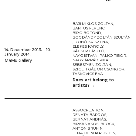
BAJI MIKLÓS ZOLTÁN
,
BARTUS FERENC
,
BÍRÓ BOTOND
,
BOGDÁNDY ZOLTÁN SZULTÁN
,
DOBÓ KRISZTINA
,
ELEKES KÁROLY
,
14. December 2013. ‒ 10.
KÁCSER LÁSZLÓ
,
January 2014.
NAYG ISTVÁN
,
PALKÓ TIBOR
,
MaMu Gallery
NAGY ÁRPÁD PIKA
,
SEBESTYÉN ZOLTÁN
,
SZIGETI GÁBOR CSONGOR
,
TASKOVICS ÉVA
Does art belong to
artists?
→
ASSOCREATION
,
RENATA BARROS
,
BERNÁT ANDRÁS
,
BIRKÁS ÁKOS
,
BLOCK
,
ANTON BRUHIN
,
LENA DEINHARDSTEIN
,