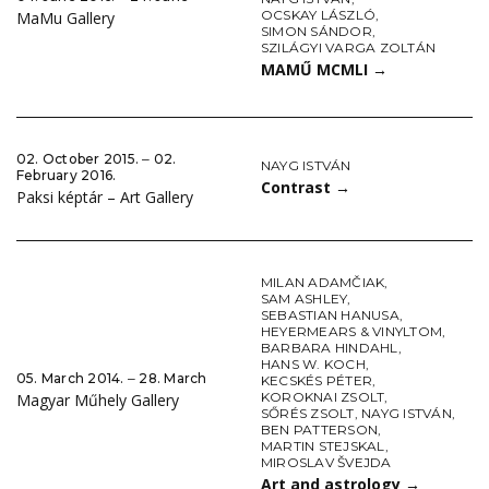
OCSKAY LÁSZLÓ
,
MaMu Gallery
SIMON SÁNDOR
,
SZILÁGYI VARGA ZOLTÁN
MAMŰ MCMLI
→
02. October 2015. ‒ 02.
NAYG ISTVÁN
February 2016.
Contrast
→
Paksi képtár – Art Gallery
MILAN ADAMČIAK
,
SAM ASHLEY
,
SEBASTIAN HANUSA
,
HEYERMEARS & VINYLTOM
,
BARBARA HINDAHL
,
HANS W. KOCH
,
05. March 2014. ‒ 28. March
KECSKÉS PÉTER
,
KOROKNAI ZSOLT
,
Magyar Műhely Gallery
SŐRÉS ZSOLT
,
NAYG ISTVÁN
,
BEN PATTERSON
,
MARTIN STEJSKAL
,
MIROSLAV ŠVEJDA
Art and astrology
→