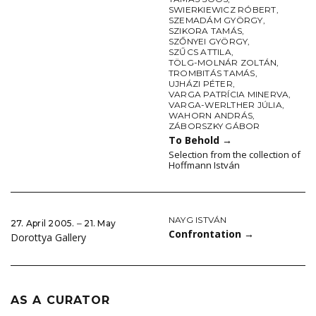
SWIERKIEWICZ RÓBERT
,
SZEMADÁM GYÖRGY
,
SZIKORA TAMÁS
,
SZŐNYEI GYÖRGY
,
SZŰCS ATTILA
,
TÖLG-MOLNÁR ZOLTÁN
,
TROMBITÁS TAMÁS
,
UJHÁZI PÉTER
,
VARGA PATRÍCIA MINERVA
,
VARGA-WERLTHER JÚLIA
,
WAHORN ANDRÁS
,
ZÁBORSZKY GÁBOR
To Behold
→
Selection from the collection of
Hoffmann István
NAYG ISTVÁN
27. April 2005. ‒ 21. May
Confrontation
→
Dorottya Gallery
AS A CURATOR