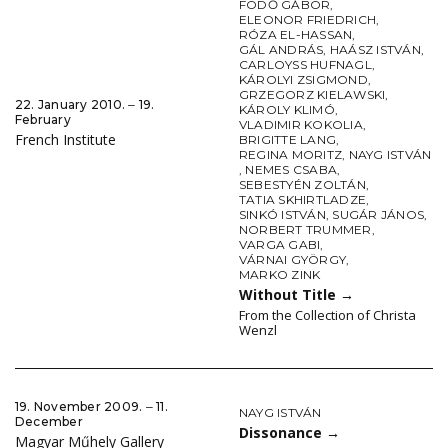
FÖDŐ GÁBOR
,
ELEONOR FRIEDRICH
,
RÓZA EL-HASSAN
,
GÁL ANDRÁS
,
HAÁSZ ISTVÁN
,
CARLOYSS HUFNAGL
,
KÁROLYI ZSIGMOND
,
GRZEGORZ KIELAWSKI
,
22. January 2010. ‒ 19.
KÁROLY KLIMÓ
,
February
VLADIMIR KOKOLIA
,
French Institute
BRIGITTE LANG
,
REGINA MORITZ
,
NAYG ISTVÁN
,
NEMES CSABA
,
SEBESTYÉN ZOLTÁN
,
TATIA SKHIRTLADZE
,
SINKÓ ISTVÁN
,
SUGÁR JÁNOS
,
NORBERT TRUMMER
,
VARGA GABI
,
VÁRNAI GYÖRGY
,
MARKO ZINK
Without Title
→
From the Collection of Christa
Wenzl
19. November 2009. ‒ 11.
NAYG ISTVÁN
December
Dissonance
→
Magyar Műhely Gallery