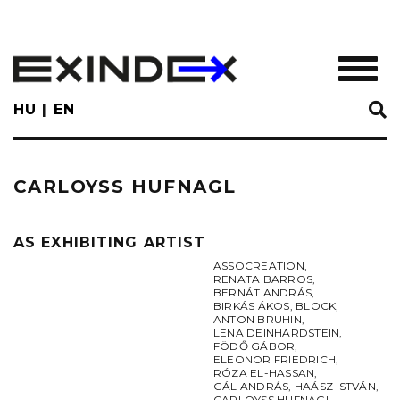
Skip
to
main
TOGGL
content
HU
EN
CARLOYSS HUFNAGL
AS EXHIBITING ARTIST
ASSOCREATION
,
RENATA BARROS
,
BERNÁT ANDRÁS
,
BIRKÁS ÁKOS
,
BLOCK
,
ANTON BRUHIN
,
LENA DEINHARDSTEIN
,
FÖDŐ GÁBOR
,
ELEONOR FRIEDRICH
,
RÓZA EL-HASSAN
,
GÁL ANDRÁS
,
HAÁSZ ISTVÁN
,
CARLOYSS HUFNAGL
,