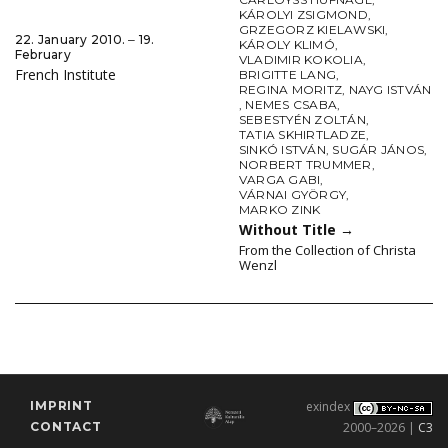
KÁROLYI ZSIGMOND
,
GRZEGORZ KIELAWSKI
,
22. January 2010. ‒ 19.
KÁROLY KLIMÓ
,
February
VLADIMIR KOKOLIA
,
French Institute
BRIGITTE LANG
,
REGINA MORITZ
,
NAYG ISTVÁN
,
NEMES CSABA
,
SEBESTYÉN ZOLTÁN
,
TATIA SKHIRTLADZE
,
SINKÓ ISTVÁN
,
SUGÁR JÁNOS
,
NORBERT TRUMMER
,
VARGA GABI
,
VÁRNAI GYÖRGY
,
MARKO ZINK
Without Title
→
From the Collection of Christa
Wenzl
IMPRINT
exindex
CONTACT
2000–2026 |
C3