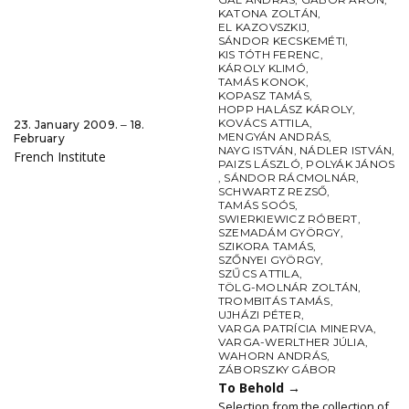
KATONA ZOLTÁN
,
EL KAZOVSZKIJ
,
SÁNDOR KECSKEMÉTI
,
KIS TÓTH FERENC
,
KÁROLY KLIMÓ
,
TAMÁS KONOK
,
KOPASZ TAMÁS
,
HOPP HALÁSZ KÁROLY
,
KOVÁCS ATTILA
,
23. January 2009. ‒ 18.
MENGYÁN ANDRÁS
,
February
NAYG ISTVÁN
,
NÁDLER ISTVÁN
,
French Institute
PAIZS LÁSZLÓ
,
POLYÁK JÁNOS
,
SÁNDOR RÁCMOLNÁR
,
SCHWARTZ REZSŐ
,
TAMÁS SOÓS
,
SWIERKIEWICZ RÓBERT
,
SZEMADÁM GYÖRGY
,
SZIKORA TAMÁS
,
SZŐNYEI GYÖRGY
,
SZŰCS ATTILA
,
TÖLG-MOLNÁR ZOLTÁN
,
TROMBITÁS TAMÁS
,
UJHÁZI PÉTER
,
VARGA PATRÍCIA MINERVA
,
VARGA-WERLTHER JÚLIA
,
WAHORN ANDRÁS
,
ZÁBORSZKY GÁBOR
To Behold
→
Selection from the collection of