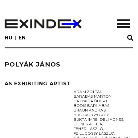
Skip
to
main
TOGGL
content
HU
EN
POLYÁK JÁNOS
AS EXHIBITING ARTIST
ÁDÁM ZOLTÁN
,
BARABÁS MÁRTON
,
BATYKÓ RÓBERT
,
BÓDIS BARNABÁS
,
BRAUN ANDRÁS
,
BUCZKÓ GYÖRGY
,
BUKTA IMRE
,
DELI ÁGNES
,
DIENES ATTILA
,
FEHÉR LÁSZLÓ
,
FE LUGOSSY LÁSZLÓ
,
GÁL ANDRÁS
,
GÁBOR ÁRON
,