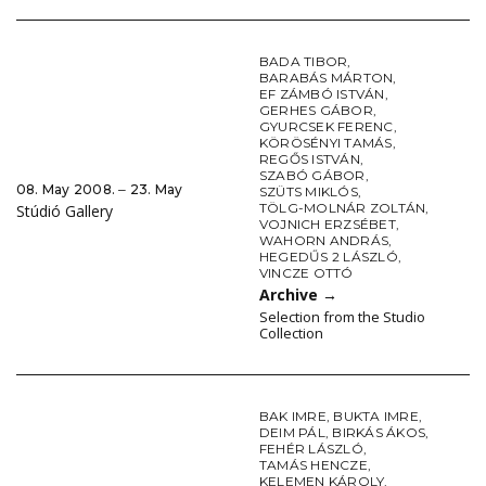
BADA TIBOR
,
BARABÁS MÁRTON
,
EF ZÁMBÓ ISTVÁN
,
GERHES GÁBOR
,
GYURCSEK FERENC
,
KÖRÖSÉNYI TAMÁS
,
REGŐS ISTVÁN
,
SZABÓ GÁBOR
,
08. May 2008. ‒ 23. May
SZÜTS MIKLÓS
,
TÖLG-MOLNÁR ZOLTÁN
,
Stúdió Gallery
VOJNICH ERZSÉBET
,
WAHORN ANDRÁS
,
HEGEDŰS 2 LÁSZLÓ
,
VINCZE OTTÓ
Archive
→
Selection from the Studio
Collection
BAK IMRE
,
BUKTA IMRE
,
DEIM PÁL
,
BIRKÁS ÁKOS
,
FEHÉR LÁSZLÓ
,
TAMÁS HENCZE
,
KELEMEN KÁROLY
,