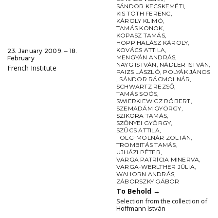
SÁNDOR KECSKEMÉTI
,
KIS TÓTH FERENC
,
KÁROLY KLIMÓ
,
TAMÁS KONOK
,
KOPASZ TAMÁS
,
HOPP HALÁSZ KÁROLY
,
KOVÁCS ATTILA
,
23. January 2009. ‒ 18.
MENGYÁN ANDRÁS
,
February
NAYG ISTVÁN
,
NÁDLER ISTVÁN
,
French Institute
PAIZS LÁSZLÓ
,
POLYÁK JÁNOS
,
SÁNDOR RÁCMOLNÁR
,
SCHWARTZ REZSŐ
,
TAMÁS SOÓS
,
SWIERKIEWICZ RÓBERT
,
SZEMADÁM GYÖRGY
,
SZIKORA TAMÁS
,
SZŐNYEI GYÖRGY
,
SZŰCS ATTILA
,
TÖLG-MOLNÁR ZOLTÁN
,
TROMBITÁS TAMÁS
,
UJHÁZI PÉTER
,
VARGA PATRÍCIA MINERVA
,
VARGA-WERLTHER JÚLIA
,
WAHORN ANDRÁS
,
ZÁBORSZKY GÁBOR
To Behold
→
Selection from the collection of
Hoffmann István