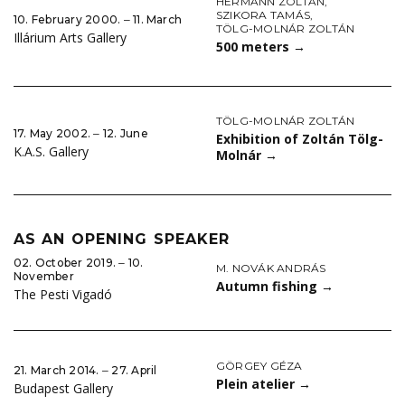
HERMANN ZOLTÁN
,
SZIKORA TAMÁS
,
10. February 2000. ‒ 11. March
TÖLG-MOLNÁR ZOLTÁN
Illárium Arts Gallery
500 meters
→
TÖLG-MOLNÁR ZOLTÁN
17. May 2002. ‒ 12. June
Exhibition of Zoltán Tölg-
K.A.S. Gallery
Molnár
→
AS AN OPENING SPEAKER
02. October 2019. ‒ 10.
M. NOVÁK ANDRÁS
November
Autumn fishing
→
The Pesti Vigadó
GÖRGEY GÉZA
21. March 2014. ‒ 27. April
Plein atelier
→
Budapest Gallery