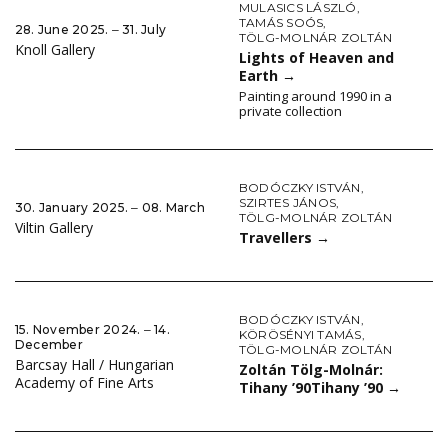
MULASICS LÁSZLÓ
,
TAMÁS SOÓS
,
28. June 2025. ‒ 31. July
TÖLG-MOLNÁR ZOLTÁN
Knoll Gallery
Lights of Heaven and
Earth
→
Painting around 1990 in a
private collection
BODÓCZKY ISTVÁN
,
SZIRTES JÁNOS
,
30. January 2025. ‒ 08. March
TÖLG-MOLNÁR ZOLTÁN
Viltin Gallery
Travellers
→
BODÓCZKY ISTVÁN
,
15. November 2024. ‒ 14.
KÖRÖSÉNYI TAMÁS
,
December
TÖLG-MOLNÁR ZOLTÁN
Barcsay Hall / Hungarian
Zoltán Tölg-Molnár:
Academy of Fine Arts
Tihany ’90Tihany ’90
→