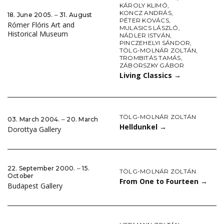
KÁROLY KLIMÓ
,
KONCZ ANDRÁS
,
18. June 2005. ‒ 31. August
PÉTER KOVÁCS
,
Rómer Flóris Art and
MULASICS LÁSZLÓ
,
Historical Museum
NÁDLER ISTVÁN
,
PINCZEHELYI SÁNDOR
,
TÖLG-MOLNÁR ZOLTÁN
,
TROMBITÁS TAMÁS
,
ZÁBORSZKY GÁBOR
Living Classics
→
TÖLG-MOLNÁR ZOLTÁN
03. March 2004. ‒ 20. March
Helldunkel
→
Dorottya Gallery
22. September 2000. ‒ 15.
TÖLG-MOLNÁR ZOLTÁN
October
From One to Fourteen
→
Budapest Gallery