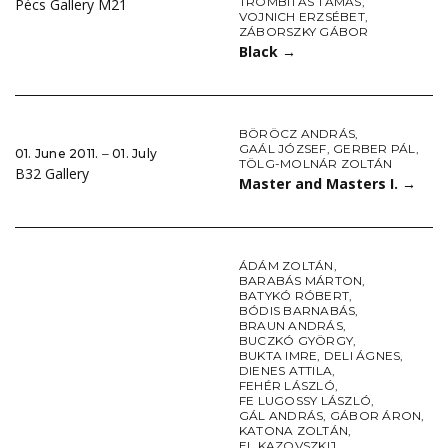
TROMBITÁS TAMÁS
,
Pécs Gallery M21
VOJNICH ERZSÉBET
,
ZÁBORSZKY GÁBOR
Black
→
BÖRÖCZ ANDRÁS
,
GAÁL JÓZSEF
,
GERBER PÁL
,
01. June 2011. ‒ 01. July
TÖLG-MOLNÁR ZOLTÁN
B32 Gallery
Master and Masters I.
→
ÁDÁM ZOLTÁN
,
BARABÁS MÁRTON
,
BATYKÓ RÓBERT
,
BÓDIS BARNABÁS
,
BRAUN ANDRÁS
,
BUCZKÓ GYÖRGY
,
BUKTA IMRE
,
DELI ÁGNES
,
DIENES ATTILA
,
FEHÉR LÁSZLÓ
,
FE LUGOSSY LÁSZLÓ
,
GÁL ANDRÁS
,
GÁBOR ÁRON
,
KATONA ZOLTÁN
,
EL KAZOVSZKIJ
,