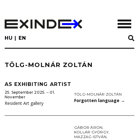
Skip
to
main
TOGGL
content
HU
EN
TÖLG-MOLNÁR ZOLTÁN
AS EXHIBITING ARTIST
25. September 2025. ‒ 01.
TÖLG-MOLNÁR ZOLTÁN
November
Forgotten language
→
Resident Art gallery
GÁBOR ÁRON
,
KOLLÁR GYÖRGY
,
MAZZAG ISTVÁN
,