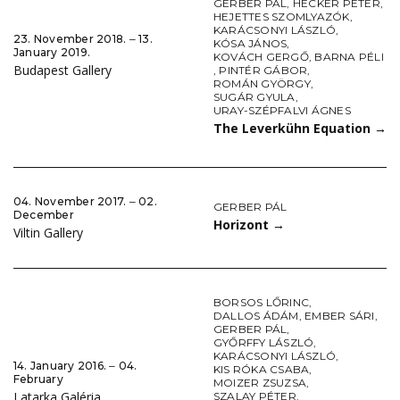
GERBER PÁL
,
HECKER PÉTER
,
HEJETTES SZOMLYAZÓK
,
KARÁCSONYI LÁSZLÓ
,
23. November 2018. ‒ 13.
KÓSA JÁNOS
,
January 2019.
KOVÁCH GERGŐ
,
BARNA PÉLI
Budapest Gallery
,
PINTÉR GÁBOR
,
ROMÁN GYÖRGY
,
SUGÁR GYULA
,
URAY-SZÉPFALVI ÁGNES
The Leverkühn Equation
→
04. November 2017. ‒ 02.
GERBER PÁL
December
Horizont
→
Viltin Gallery
BORSOS LŐRINC
,
DALLOS ÁDÁM
,
EMBER SÁRI
,
GERBER PÁL
,
GYŐRFFY LÁSZLÓ
,
KARÁCSONYI LÁSZLÓ
,
14. January 2016. ‒ 04.
KIS RÓKA CSABA
,
February
MOIZER ZSUZSA
,
Latarka Galéria
SZALAY PÉTER
,