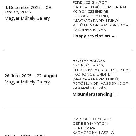
FERENCZ S. APOR
,
GÁBOR ENIKŐ
,
GERBER PÁL
,
11. December 2025. ‒ 09.
KORONCZI ENDRE
,
January 2026.
LUCZA ZSIGMOND
,
Magyar Műhely Gallery
(MAGYAR) PAPP ILDIKÓ
,
PETŐ HUNOR
,
VASS SÁNDOR
,
ZAKARIÁS ISTVÁN
Happy revelation
→
BEÖTHY BALÁZS
,
CSONTÓ LAJOS
,
ELEKES KÁROLY
,
GERBER PÁL
,
KORONCZI ENDRE
,
26. June 2025. ‒ 22. August
(MAGYAR) PAPP ILDIKÓ
,
Magyar Műhely Gallery
PETŐ HUNOR
,
VASS SÁNDOR
,
ZAKARIÁS ISTVÁN
Misunderstanding
→
BP. SZABÓ GYÖRGY
,
GERBER MÁRTON
,
GERBER PÁL
,
KARÁCSONYI LÁSZLÓ
,