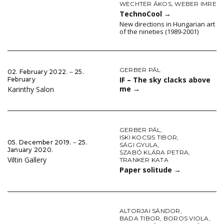
WECHTER ÁKOS
,
WEBER IMRE
TechnoCool
→
New directions in Hungarian art
of the nineties (1989-2001)
GERBER PÁL
02. February 2022. ‒ 25.
IF – The sky clacks above
February
me
→
Karinthy Salon
GERBER PÁL
,
ISKI KOCSIS TIBOR
,
05. December 2019. ‒ 25.
SÁGI GYULA
,
January 2020.
SZABÓ KLÁRA PETRA
,
Viltin Gallery
TRANKER KATA
Paper solitude
→
ALTORJAI SÁNDOR
,
BADA TIBOR
,
BOROS VIOLA
,