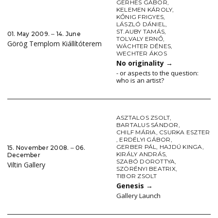
GERHES GÁBOR
,
KELEMEN KÁROLY
,
KŐNIG FRIGYES
,
LÁSZLÓ DÁNIEL
,
ST.AUBY TAMÁS
,
01. May 2009. ‒ 14. June
TOLVALY ERNŐ
,
Görög Templom Kiállítóterem
WÄCHTER DÉNES
,
WECHTER ÁKOS
No originality
→
- or aspects to the question:
who is an artist?
ASZTALOS ZSOLT
,
BARTALUS SÁNDOR
,
CHILF MÁRIA
,
CSURKA ESZTER
,
ERDÉLYI GÁBOR
,
GERBER PÁL
,
HAJDÚ KINGA
,
15. November 2008. ‒ 06.
KIRÁLY ANDRÁS
,
December
SZABÓ DOROTTYA
,
Viltin Gallery
SZÖRÉNYI BEATRIX
,
TIBOR ZSOLT
Genesis
→
Gallery Launch