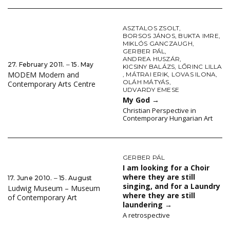
ASZTALOS ZSOLT
,
BORSOS JÁNOS
,
BUKTA IMRE
,
MIKLÓS GANCZAUGH
,
GERBER PÁL
,
ANDREA HUSZÁR
,
27. February 2011. ‒ 15. May
KICSINY BALÁZS
,
LŐRINC LILLA
MODEM Modern and
,
MÁTRAI ERIK
,
LOVAS ILONA
,
OLÁH MÁTYÁS
,
Contemporary Arts Centre
UDVARDY EMESE
My God
→
Christian Perspective in
Contemporary Hungarian Art
GERBER PÁL
I am looking for a Choir
where they are still
17. June 2010. ‒ 15. August
singing, and for a Laundry
Ludwig Museum – Museum
where they are still
of Contemporary Art
laundering
→
A retrospective