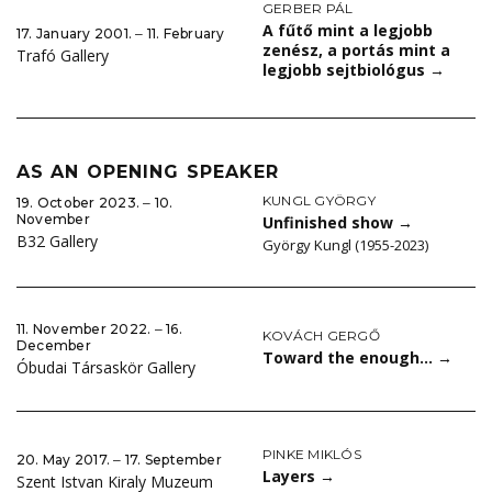
GERBER PÁL
A fűtő mint a legjobb
17. January 2001. ‒ 11. February
zenész, a portás mint a
Trafó Gallery
legjobb sejtbiológus
→
AS AN OPENING SPEAKER
KUNGL GYÖRGY
19. October 2023. ‒ 10.
November
Unfinished show
→
B32 Gallery
György Kungl (1955-2023)
11. November 2022. ‒ 16.
KOVÁCH GERGŐ
December
Toward the enough…
→
Óbudai Társaskör Gallery
PINKE MIKLÓS
20. May 2017. ‒ 17. September
Layers
→
Szent Istvan Kiraly Muzeum