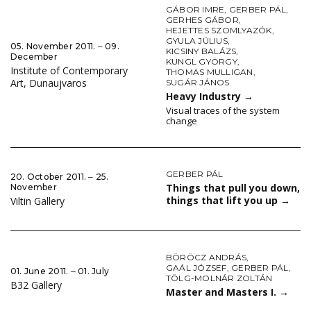
GÁBOR IMRE
,
GERBER PÁL
,
GERHES GÁBOR
,
HEJETTES SZOMLYAZÓK
,
GYULA JÚLIUS
,
05. November 2011. ‒ 09.
KICSINY BALÁZS
,
December
KUNGL GYÖRGY
,
Institute of Contemporary
THOMAS MULLIGAN
,
Art, Dunaujvaros
SUGÁR JÁNOS
Heavy Industry
→
Visual traces of the system
change
GERBER PÁL
20. October 2011. ‒ 25.
Things that pull you down,
November
things that lift you up
→
Viltin Gallery
BÖRÖCZ ANDRÁS
,
GAÁL JÓZSEF
,
GERBER PÁL
,
01. June 2011. ‒ 01. July
TÖLG-MOLNÁR ZOLTÁN
B32 Gallery
Master and Masters I.
→