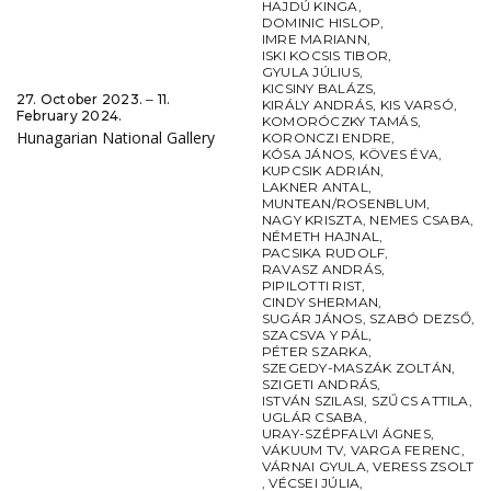
HAJDÚ KINGA
,
DOMINIC HISLOP
,
IMRE MARIANN
,
ISKI KOCSIS TIBOR
,
GYULA JÚLIUS
,
KICSINY BALÁZS
,
27. October 2023. ‒ 11.
KIRÁLY ANDRÁS
,
KIS VARSÓ
,
February 2024.
KOMORÓCZKY TAMÁS
,
Hunagarian National Gallery
KORONCZI ENDRE
,
KÓSA JÁNOS
,
KÖVES ÉVA
,
KUPCSIK ADRIÁN
,
LAKNER ANTAL
,
MUNTEAN/ROSENBLUM
,
NAGY KRISZTA
,
NEMES CSABA
,
NÉMETH HAJNAL
,
PACSIKA RUDOLF
,
RAVASZ ANDRÁS
,
PIPILOTTI RIST
,
CINDY SHERMAN
,
SUGÁR JÁNOS
,
SZABÓ DEZSŐ
,
SZACSVA Y PÁL
,
PÉTER SZARKA
,
SZEGEDY-MASZÁK ZOLTÁN
,
SZIGETI ANDRÁS
,
ISTVÁN SZILASI
,
SZŰCS ATTILA
,
UGLÁR CSABA
,
URAY-SZÉPFALVI ÁGNES
,
VÁKUUM TV
,
VARGA FERENC
,
VÁRNAI GYULA
,
VERESS ZSOLT
,
VÉCSEI JÚLIA
,