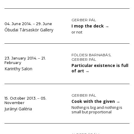
GERBER PÁL
04. June 2014. ‒ 29. June
I mop the deck
→
Óbudai Társaskör Gallery
or not
FÖLDESI BARNABÁS
,
23. January 2014. ‒ 21.
GERBER PÁL
February
Particular existence is full
Karinthy Salon
of art
→
GERBER PÁL
15. October 2013. ‒ 05.
Cook with the given
→
November
Nothing is big and nothing is
Jurányi Galéria
small but proportional