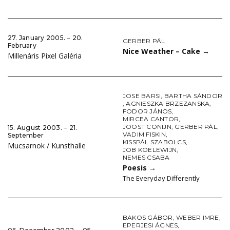
27. January 2005. ‒ 20.
GERBER PÁL
February
Nice Weather – Cake
→
Millenáris Pixel Galéria
JOSE BARSI
,
BARTHA SÁNDOR
,
AGNIESZKA BRZEZANSKA
,
FODOR JÁNOS
,
MIRCEA CANTOR
,
JOOST CONIJN
,
GERBER PÁL
,
15. August 2003. ‒ 21.
VADIM FISKIN
,
September
KISSPÁL SZABOLCS
,
Mucsarnok / Kunsthalle
JOB KOELEWIJN
,
NEMES CSABA
Poesis
→
The Everyday Differently
BAKOS GÁBOR
,
WEBER IMRE
,
EPERJESI ÁGNES
,