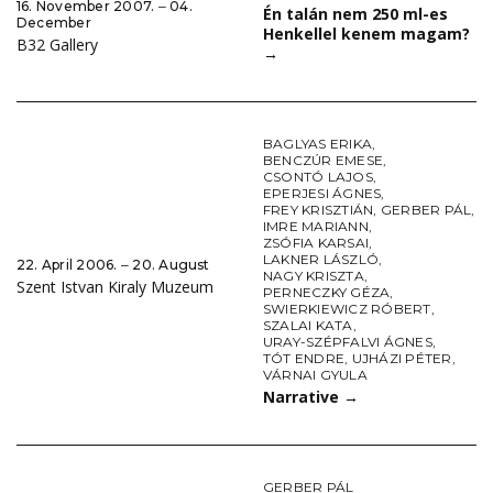
16. November 2007. ‒ 04.
Én talán nem 250 ml-es
December
Henkellel kenem magam?
B32 Gallery
→
BAGLYAS ERIKA
,
BENCZÚR EMESE
,
CSONTÓ LAJOS
,
EPERJESI ÁGNES
,
FREY KRISZTIÁN
,
GERBER PÁL
,
IMRE MARIANN
,
ZSÓFIA KARSAI
,
LAKNER LÁSZLÓ
,
22. April 2006. ‒ 20. August
NAGY KRISZTA
,
Szent Istvan Kiraly Muzeum
PERNECZKY GÉZA
,
SWIERKIEWICZ RÓBERT
,
SZALAI KATA
,
URAY-SZÉPFALVI ÁGNES
,
TÓT ENDRE
,
UJHÁZI PÉTER
,
VÁRNAI GYULA
Narrative
→
GERBER PÁL