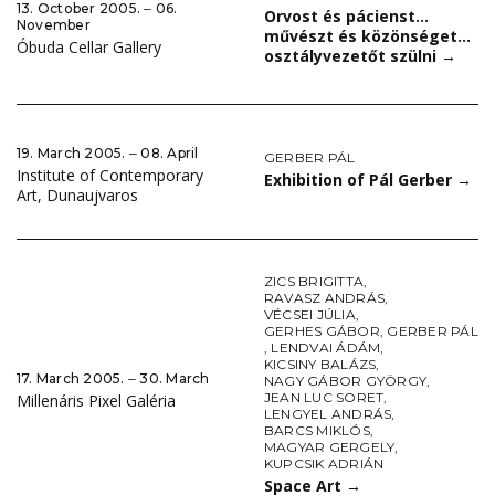
13. October 2005. ‒ 06.
Orvost és pácienst…
November
művészt és közönséget…
Óbuda Cellar Gallery
osztályvezetőt szülni
→
19. March 2005. ‒ 08. April
GERBER PÁL
Institute of Contemporary
Exhibition of Pál Gerber
→
Art, Dunaujvaros
ZICS BRIGITTA
,
RAVASZ ANDRÁS
,
VÉCSEI JÚLIA
,
GERHES GÁBOR
,
GERBER PÁL
,
LENDVAI ÁDÁM
,
KICSINY BALÁZS
,
17. March 2005. ‒ 30. March
NAGY GÁBOR GYÖRGY
,
JEAN LUC SORET
,
Millenáris Pixel Galéria
LENGYEL ANDRÁS
,
BARCS MIKLÓS
,
MAGYAR GERGELY
,
KUPCSIK ADRIÁN
Space Art
→