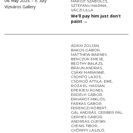
06. May 2025. ‒ 11. July
MARGIT SZABOLCS
,
SZTEFANU MARINA
,
Víziváros Gallery
VÁCZI LILLA
We’ll pay him just don’t
paint
→
ÁDÁM ZOLTÁN
,
BAKOS GÁBOR
,
MATTHEW BARNEY
,
BENCZÚR EMESE
,
BEÖTHY BALÁZS
,
BRAUN ANDRÁS
,
CSÁKY MARIANNE
,
CSONTÓ LAJOS
,
CSÖRGŐ ATTILA
,
EIKE
,
RÓZA EL-HASSAN
,
EPERJESI ÁGNES
,
ERDÉLYI GÁBOR
,
ERHARDT MIKLÓS
,
FARKAS GÁBOR
,
FERENCZI RÓBERT
,
GÁL ANDRÁS
,
GERBER PÁL
,
GERHES GÁBOR
,
ANDREAS GURSKY
,
GYENIS TIBOR
,
GYŐRFFY LÁSZLÓ
,