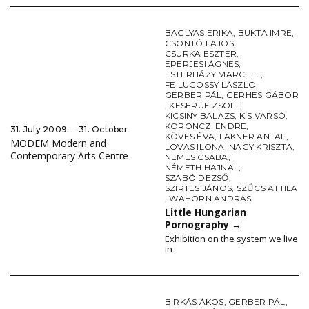
BAGLYAS ERIKA
,
BUKTA IMRE
,
CSONTÓ LAJOS
,
CSURKA ESZTER
,
EPERJESI ÁGNES
,
ESTERHÁZY MARCELL
,
FE LUGOSSY LÁSZLÓ
,
GERBER PÁL
,
GERHES GÁBOR
,
KESERUE ZSOLT
,
KICSINY BALÁZS
,
KIS VARSÓ
,
KORONCZI ENDRE
,
31. July 2009. ‒ 31. October
KÖVES ÉVA
,
LAKNER ANTAL
,
MODEM Modern and
LOVAS ILONA
,
NAGY KRISZTA
,
Contemporary Arts Centre
NEMES CSABA
,
NÉMETH HAJNAL
,
SZABÓ DEZSŐ
,
SZIRTES JÁNOS
,
SZŰCS ATTILA
,
WAHORN ANDRÁS
Little Hungarian
Pornography
→
Exhibition on the system we live
in
BIRKÁS ÁKOS
,
GERBER PÁL
,