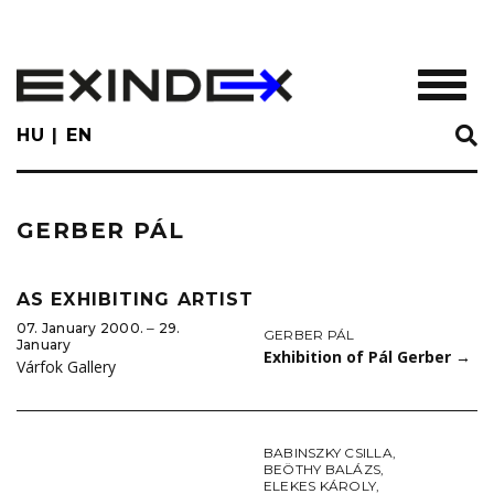
Skip
to
main
TOGGL
content
HU
EN
GERBER PÁL
AS EXHIBITING ARTIST
07. January 2000. ‒ 29.
GERBER PÁL
January
Exhibition of Pál Gerber
→
Várfok Gallery
BABINSZKY CSILLA
,
BEÖTHY BALÁZS
,
ELEKES KÁROLY
,