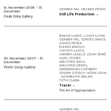
14. November 2008. ‒ 13.
GERBER PÁL
,
HECKER PÉTER
December
Still Life Production
→
Deák Erika Gallery
BAKOS ILDIKÓ
,
LOVAS ILONA
,
GERBER PÁL
,
SZIRTES JÁNOS
,
UJHÁZI PÉTER
,
ELEKES KÁROLY
,
CSONTÓ LAJOS
,
LAKNER LÁSZLÓ
,
LÉVAY JENŐ
,
GAÁL JÓZSEF
,
30. November 2007. ‒ 31.
WECHTER ÁKOS
,
December
WÄCHTER DÉNES
,
Pintér Sonja Galéria
SWIERKIEWICZ RÓBERT
,
JOVIÁN GYÖRGY
,
NÓRA LÉVAI
,
SZOMBATHY BÁLINT
,
TÓTH CSABA
Tracer
→
The Art of Appropriation
GERBER PÁL