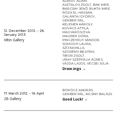
ALBERT ÁDÁM
,
ASZTALOS ZSOLT
,
BAK IMRE
,
BARCSAY JENŐ
,
BUKTA IMRE
,
RÓZA EL-HASSAN
,
GALÁNTAI GYÖRGY
,
GERBER PÁL
,
KELEMEN KÁROLY
,
KOVÁCS ATTILA
,
12. December 2012. ‒ 26.
MAGYARÓSI ÉVA
,
January 2013.
MAURER DÓRA
,
Viltin Gallery
PINCZEHELYI SÁNDOR
,
SOMOGYI LAURA
,
SZÍJ KAMILLA
,
SZÖRÉNYI BEATRIX
,
TIBOR ZSOLT
,
URAY-SZÉPFALVI ÁGNES
,
VAJDA LAJOS
,
VÉCSEI JÚLIA
Draw.ings
→
BÖRÖCZ ANDRÁS
,
17. March 2012. ‒ 16. April
GERBER PÁL
,
KICSINY BALÁZS
2B Gallery
Good Luck!
→