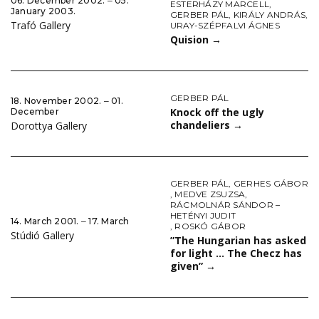
06. December 2002. ‒ 05.
ESTERHÁZY MARCELL
,
January 2003.
GERBER PÁL
,
KIRÁLY ANDRÁS
,
Trafó Gallery
URAY-SZÉPFALVI ÁGNES
Quision
→
GERBER PÁL
18. November 2002. ‒ 01.
Knock off the ugly
December
chandeliers
→
Dorottya Gallery
GERBER PÁL
,
GERHES GÁBOR
,
MEDVE ZSUZSA
,
RÁCMOLNÁR SÁNDOR –
HETÉNYI JUDIT
14. March 2001. ‒ 17. March
,
ROSKÓ GÁBOR
Stúdió Gallery
”The Hungarian has asked
for light … The Checz has
given”
→