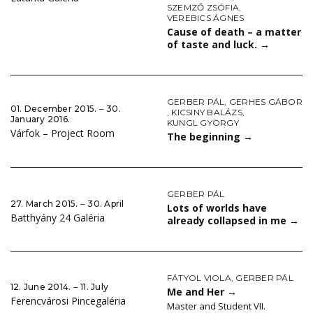
SZEMZŐ ZSÓFIA
,
VEREBICS ÁGNES
Cause of death – a matter
of taste and luck.
→
GERBER PÁL
,
GERHES GÁBOR
01. December 2015. ‒ 30.
,
KICSINY BALÁZS
,
January 2016.
KUNGL GYÖRGY
Várfok – Project Room
The beginning
→
GERBER PÁL
27. March 2015. ‒ 30. April
Lots of worlds have
Batthyány 24 Galéria
already collapsed in me
→
FÁTYOL VIOLA
,
GERBER PÁL
12. June 2014. ‒ 11. July
Me and Her
→
Ferencvárosi Pincegaléria
Master and Student VII.