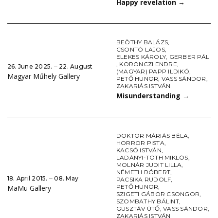
Happy revelation
→
BEÖTHY BALÁZS
,
CSONTÓ LAJOS
,
ELEKES KÁROLY
,
GERBER PÁL
,
KORONCZI ENDRE
,
26. June 2025. ‒ 22. August
(MAGYAR) PAPP ILDIKÓ
,
Magyar Műhely Gallery
PETŐ HUNOR
,
VASS SÁNDOR
,
ZAKARIÁS ISTVÁN
Misunderstanding
→
DOKTOR MÁRIÁS BÉLA
,
HORROR PISTA
,
KACSÓ ISTVÁN
,
LADÁNYI-TÓTH MIKLÓS
,
MOLNÁR JUDIT LILLA
,
NÉMETH RÓBERT
,
18. April 2015. ‒ 08. May
PACSIKA RUDOLF
,
PETŐ HUNOR
,
MaMu Gallery
SZIGETI GÁBOR CSONGOR
,
SZOMBATHY BÁLINT
,
GUSZTÁV ÜTŐ
,
VASS SÁNDOR
,
ZAKARIÁS ISTVÁN