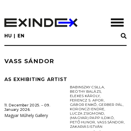
Skip
to
main
TOGGL
content
HU
EN
VASS SÁNDOR
AS EXHIBITING ARTIST
BABINSZKY CSILLA
,
BEÖTHY BALÁZS
,
ELEKES KÁROLY
,
FERENCZ S. APOR
,
GÁBOR ENIKŐ
,
GERBER PÁL
,
11. December 2025. ‒ 09.
KORONCZI ENDRE
,
January 2026.
LUCZA ZSIGMOND
,
Magyar Műhely Gallery
(MAGYAR) PAPP ILDIKÓ
,
PETŐ HUNOR
,
VASS SÁNDOR
,
ZAKARIÁS ISTVÁN