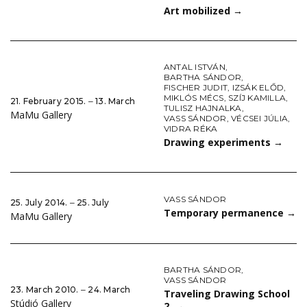
Art mobilized
→
ANTAL ISTVÁN
,
BARTHA SÁNDOR
,
FISCHER JUDIT
,
IZSÁK ELŐD
,
MIKLÓS MÉCS
,
SZÍJ KAMILLA
,
21. February 2015. ‒ 13. March
TULISZ HAJNALKA
,
MaMu Gallery
VASS SÁNDOR
,
VÉCSEI JÚLIA
,
VIDRA RÉKA
Drawing experiments
→
VASS SÁNDOR
25. July 2014. ‒ 25. July
Temporary permanence
→
MaMu Gallery
BARTHA SÁNDOR
,
VASS SÁNDOR
23. March 2010. ‒ 24. March
Traveling Drawing School
Stúdió Gallery
2.
→