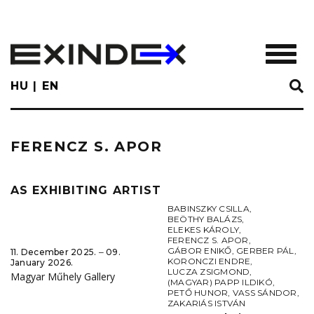
Skip
to
main
TOGGL
content
HU
EN
FERENCZ S. APOR
AS EXHIBITING ARTIST
BABINSZKY CSILLA
,
BEÖTHY BALÁZS
,
ELEKES KÁROLY
,
FERENCZ S. APOR
,
GÁBOR ENIKŐ
,
GERBER PÁL
,
11. December 2025. ‒ 09.
KORONCZI ENDRE
,
January 2026.
LUCZA ZSIGMOND
,
Magyar Műhely Gallery
(MAGYAR) PAPP ILDIKÓ
,
PETŐ HUNOR
,
VASS SÁNDOR
,
ZAKARIÁS ISTVÁN