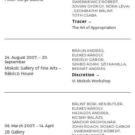
SWIERKIEWICZ RÓBERT
,
JOVIÁN GYÖRGY
,
NÓRA LÉVAI
,
SZOMBATHY BÁLINT
,
TÓTH CSABA
Tracer
→
The Art of Appropriation
BRAUN ANDRÁS
,
ELEKES KÁROLY
,
24. August 2007. ‒ 20.
ERDÉLYI GÁBOR
,
September
SZABÓ ÁDÁM
,
SZÍJ KAMILLA
,
Miskolc Gallery of Fine Arts –
BERNÁT ANDRÁS
Rákóczi House
Discretion
→
VI. Miskolc Workshop
BÁLINT BORI
,
KEN BUTLER
,
ELEKES KÁROLY
,
HAJAGOS ANDREA
,
KICSINY BALÁZS
,
SÁNDOR RÁCMOLNÁR
,
06. March 2007. ‒ 14. April
JOHN ROACH
,
ROSKÓ GÁBOR
,
SWIERKIEWICZ RÓBERT
,
2B Gallery