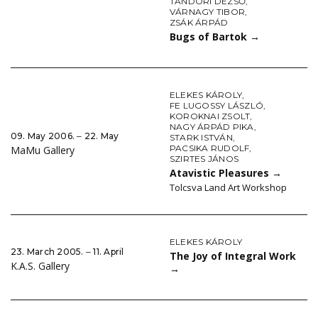
TANDORI DEZSŐ
,
VÁRNAGY TIBOR
,
ZSÁK ÁRPÁD
Bugs of Bartok
→
ELEKES KÁROLY
,
FE LUGOSSY LÁSZLÓ
,
KOROKNAI ZSOLT
,
NAGY ÁRPÁD PIKA
,
09. May 2006. ‒ 22. May
STARK ISTVÁN
,
PACSIKA RUDOLF
,
MaMu Gallery
SZIRTES JÁNOS
Atavistic Pleasures
→
Tolcsva Land Art Workshop
ELEKES KÁROLY
23. March 2005. ‒ 11. April
The Joy of Integral Work
K.A.S. Gallery
→