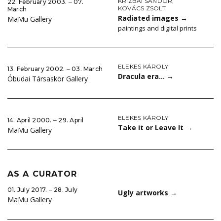
KRIZBAI SÁNDOR
,
22. February 2003. ‒ 07.
KOVÁCS ZSOLT
March
Radiated images
→
MaMu Gallery
paintings and digital prints
ELEKES KÁROLY
13. February 2002. ‒ 03. March
Dracula era…
→
Óbudai Társaskör Gallery
ELEKES KÁROLY
14. April 2000. ‒ 29. April
Take it or Leave It
→
MaMu Gallery
AS A CURATOR
01. July 2017. ‒ 28. July
Ugly artworks
→
MaMu Gallery