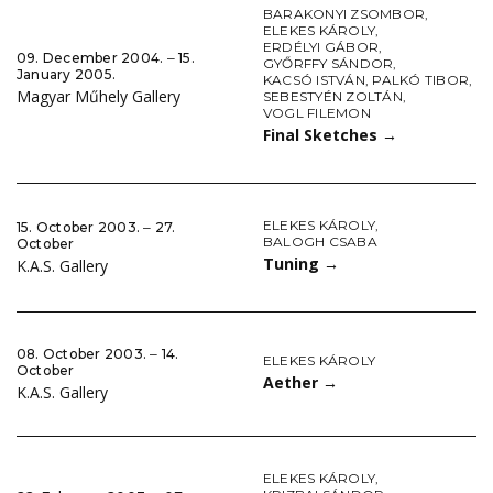
BARAKONYI ZSOMBOR
,
ELEKES KÁROLY
,
ERDÉLYI GÁBOR
,
09. December 2004. ‒ 15.
GYŐRFFY SÁNDOR
,
January 2005.
KACSÓ ISTVÁN
,
PALKÓ TIBOR
,
Magyar Műhely Gallery
SEBESTYÉN ZOLTÁN
,
VOGL FILEMON
Final Sketches
→
ELEKES KÁROLY
,
15. October 2003. ‒ 27.
BALOGH CSABA
October
Tuning
→
K.A.S. Gallery
08. October 2003. ‒ 14.
ELEKES KÁROLY
October
Aether
→
K.A.S. Gallery
ELEKES KÁROLY
,