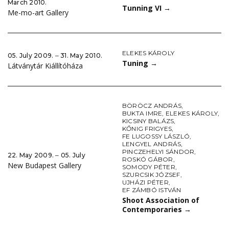
March 2010.
Tunning VI
→
Me-mo-art Gallery
ELEKES KÁROLY
05. July 2009. ‒ 31. May 2010.
Tuning
→
Látványtár Kiállítóháza
BÖRÖCZ ANDRÁS
,
BUKTA IMRE
,
ELEKES KÁROLY
,
KICSINY BALÁZS
,
KŐNIG FRIGYES
,
FE LUGOSSY LÁSZLÓ
,
LENGYEL ANDRÁS
,
PINCZEHELYI SÁNDOR
,
22. May 2009. ‒ 05. July
ROSKÓ GÁBOR
,
New Budapest Gallery
SOMODY PÉTER
,
SZURCSIK JÓZSEF
,
UJHÁZI PÉTER
,
EF ZÁMBÓ ISTVÁN
Shoot Association of
Contemporaries
→