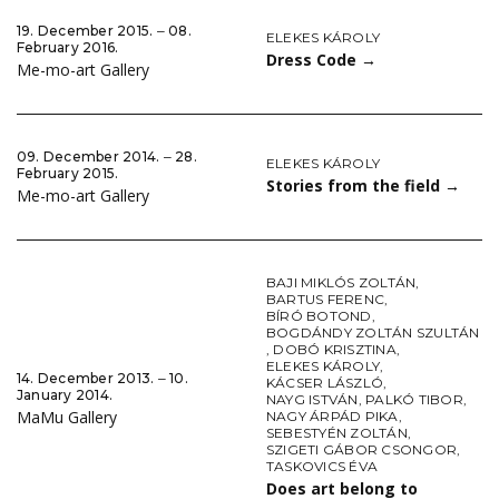
19. December 2015. ‒ 08.
ELEKES KÁROLY
February 2016.
Dress Code
→
Me-mo-art Gallery
09. December 2014. ‒ 28.
ELEKES KÁROLY
February 2015.
Stories from the field
→
Me-mo-art Gallery
BAJI MIKLÓS ZOLTÁN
,
BARTUS FERENC
,
BÍRÓ BOTOND
,
BOGDÁNDY ZOLTÁN SZULTÁN
,
DOBÓ KRISZTINA
,
ELEKES KÁROLY
,
14. December 2013. ‒ 10.
KÁCSER LÁSZLÓ
,
January 2014.
NAYG ISTVÁN
,
PALKÓ TIBOR
,
MaMu Gallery
NAGY ÁRPÁD PIKA
,
SEBESTYÉN ZOLTÁN
,
SZIGETI GÁBOR CSONGOR
,
TASKOVICS ÉVA
Does art belong to