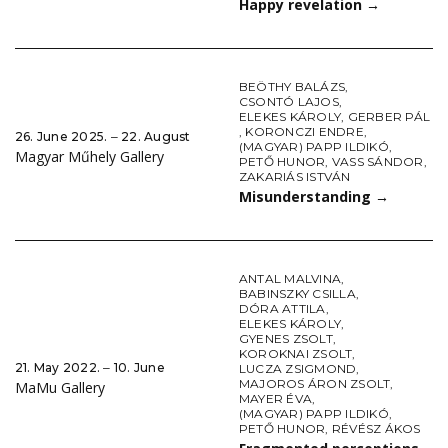
Happy revelation
→
BEÖTHY BALÁZS
,
CSONTÓ LAJOS
,
ELEKES KÁROLY
,
GERBER PÁL
,
KORONCZI ENDRE
,
26. June 2025. ‒ 22. August
(MAGYAR) PAPP ILDIKÓ
,
Magyar Műhely Gallery
PETŐ HUNOR
,
VASS SÁNDOR
,
ZAKARIÁS ISTVÁN
Misunderstanding
→
ANTAL MALVINA
,
BABINSZKY CSILLA
,
DÓRA ATTILA
,
ELEKES KÁROLY
,
GYENES ZSOLT
,
KOROKNAI ZSOLT
,
21. May 2022. ‒ 10. June
LUCZA ZSIGMOND
,
MAJOROS ÁRON ZSOLT
,
MaMu Gallery
MAYER ÉVA
,
(MAGYAR) PAPP ILDIKÓ
,
PETŐ HUNOR
,
RÉVÉSZ ÁKOS