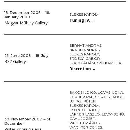
18. December 2008. ‒ 16.
ELEKES KÁROLY
January 2009.
Tuning IV.
→
Magyar Műhely Gallery
BERNÁT ANDRÁS
,
BRAUN ANDRÁS
,
ELEKES KÁROLY
,
25. June 2008. ‒ 18. July
ERDÉLYI GÁBOR
,
B32 Gallery
SZABÓ ÁDÁM
,
SZÍJ KAMILLA
Discretion
→
BAKOS ILDIKÓ
,
LOVAS ILONA
,
GERBER PÁL
,
SZIRTES JÁNOS
,
UJHÁZI PÉTER
,
ELEKES KÁROLY
,
CSONTÓ LAJOS
,
LAKNER LÁSZLÓ
,
LÉVAY JENŐ
,
GAÁL JÓZSEF
,
30. November 2007. ‒ 31.
WECHTER ÁKOS
,
December
WÄCHTER DÉNES
,
Pintér Sonja Galéria