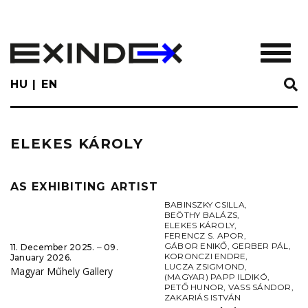
Skip
to
main
TOGGL
content
HU
EN
ELEKES KÁROLY
AS EXHIBITING ARTIST
BABINSZKY CSILLA
,
BEÖTHY BALÁZS
,
ELEKES KÁROLY
,
FERENCZ S. APOR
,
GÁBOR ENIKŐ
,
GERBER PÁL
,
11. December 2025. ‒ 09.
KORONCZI ENDRE
,
January 2026.
LUCZA ZSIGMOND
,
Magyar Műhely Gallery
(MAGYAR) PAPP ILDIKÓ
,
PETŐ HUNOR
,
VASS SÁNDOR
,
ZAKARIÁS ISTVÁN