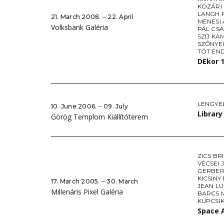
KOZÁRI
LANGH 
21. March 2008. ‒ 22. April
MENESI 
Volksbank Galéria
PÁL CS
SZÍJ KA
SZŐNYE
TÓT EN
DEkor 
LENGYE
10. June 2006. ‒ 09. July
Library
Görög Templom Kiállítóterem
ZICS BR
VÉCSEI 
GERBER
KICSINY
17. March 2005. ‒ 30. March
JEAN L
Millenáris Pixel Galéria
BARCS 
KUPCSI
Space 