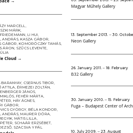
pace
→
Magyar Műhely Gallery
ÁZY MARCELL
,
LSZKI MÁRK
,
 FRIEDEMANN
,
LI HUI
,
13. September 2013. ‒ 30. Octob
L ANDRÁS
,
KASZA GÁBOR
,
Neon Gallery
S GÁBOR
,
KOMORÓCZKY TAMÁS
,
S ÁRON
,
SZŰCS LEVENTE
,
JÚLIA
le Cloud
→
26. January 2011. ‒ 18. February
B32 Gallery
 BARANYAY
,
CSERNUS TIBOR
,
 ATTILA
,
ÉRMEZEI ZOLTÁN
,
ENBERGER JÁNOS
,
 MIKLÓS
,
FEHÉR MÁRTA
,
30. January 2010. ‒ 15. February
PÉTER
,
HÁY ÁGNES
,
RI GÁBOR
,
Fuga – Budapest Center of Arch
VICS GYÖRGY
,
BÉLA KONDOR
,
L ANDRÁS
,
MAURER DÓRA
,
MEGYIK
,
MÁTIS LILLA
,
 PÉTER
,
SCHAÁR ERZSÉBET
,
DEZSŐ
,
SZACSVA Y PÁL
10. July 2009. ‒ 23. August