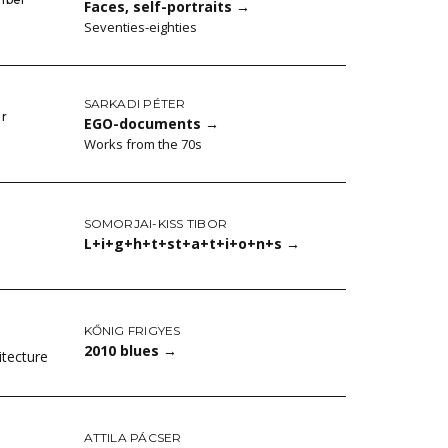
Faces, self-portraits
→
Seventies-eighties
SARKADI PÉTER
er
EGO-documents
→
Works from the 70s
SOMORJAI-KISS TIBOR
L+i+g+h+t+st+a+t+i+o+n+s
→
KŐNIG FRIGYES
2010 blues
→
itecture
ATTILA PÁCSER