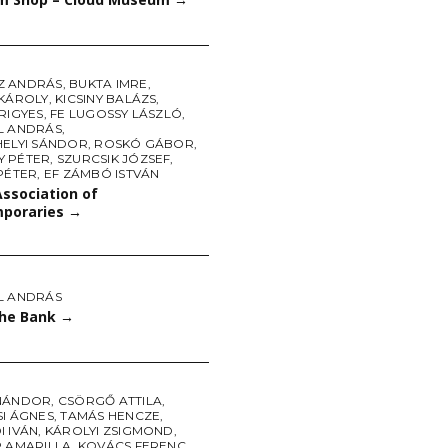
Z ANDRÁS
,
BUKTA IMRE
,
 KÁROLY
,
KICSINY BALÁZS
,
RIGYES
,
FE LUGOSSY LÁSZLÓ
,
L ANDRÁS
,
HELYI SÁNDOR
,
ROSKÓ GÁBOR
,
 PÉTER
,
SZURCSIK JÓZSEF
,
PÉTER
,
EF ZÁMBÓ ISTVÁN
ssociation of
poraries
→
L ANDRÁS
the Bank
→
NÁNDOR
,
CSÖRGŐ ATTILA
,
SI ÁGNES
,
TAMÁS HENCZE
,
I IVÁN
,
KÁROLYI ZSIGMOND
,
R AMARILLA
,
KOVÁCS FERENC
,