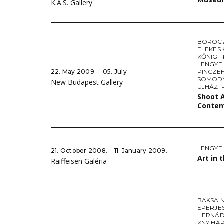
K.A.S. Gallery
BÖRÖC
ELEKES
KŐNIG F
LENGYE
22. May 2009. ‒ 05. July
PINCZE
SOMODY
New Budapest Gallery
UJHÁZI 
Shoot A
Contem
LENGYE
21. October 2008. ‒ 11. January 2009.
Art in 
Raiffeisen Galéria
BAKSA 
EPERJE
HERNÁD
KNYIHÁ