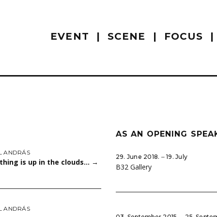
EVENT
SCENE
FOCUS
AS AN OPENING SPEA
L ANDRÁS
29. June 2018. ‒ 19. July
hing is up in the clouds…
→
B32 Gallery
L ANDRÁS
03. September 2015. ‒ 25. Septe