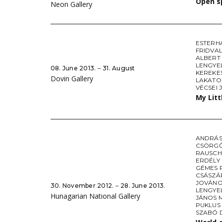
Open s
Neon Gallery
ESTERH
FRIDVA
ALBERT
LENGYE
08. June 2013. ‒ 31. August
KEREKE
Dovin Gallery
LAKATO
VÉCSEI 
My Litt
ANDRÁS
CSÖRGŐ
RAUSCH
ERDÉLY
GÉMES 
CSÁSZÁ
JOVÁNO
30. November 2012. ‒ 28. June 2013.
LENGYE
Hunagarian National Gallery
JÁNOS 
PUKLUS
SZABÓ 