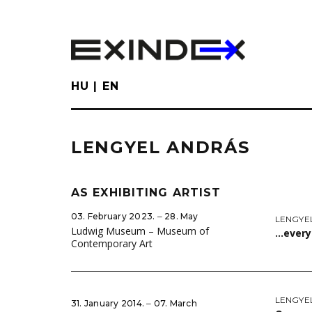
Skip
to
main
content
HU
EN
LENGYEL ANDRÁS
AS EXHIBITING ARTIST
03. February 2023. ‒ 28. May
LENGYE
Ludwig Museum – Museum of
…everyt
Contemporary Art
LENGYE
31. January 2014. ‒ 07. March