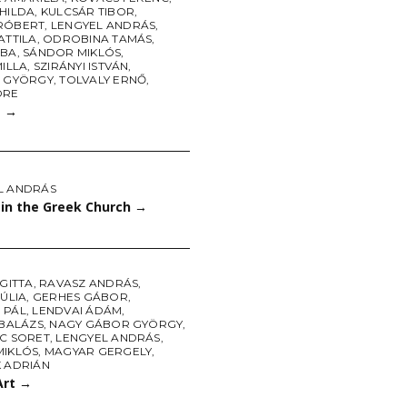
 HILDA
,
KULCSÁR TIBOR
,
RÓBERT
,
LENGYEL ANDRÁS
,
ATTILA
,
ODROBINA TAMÁS
,
ABA
,
SÁNDOR MIKLÓS
,
MILLA
,
SZIRÁNYI ISTVÁN
,
I GYÖRGY
,
TOLVALY ERNŐ
,
DRE
1
→
L ANDRÁS
 in the Greek Church
→
IGITTA
,
RAVASZ ANDRÁS
,
JÚLIA
,
GERHES GÁBOR
,
 PÁL
,
LENDVAI ÁDÁM
,
 BALÁZS
,
NAGY GÁBOR GYÖRGY
,
UC SORET
,
LENGYEL ANDRÁS
,
MIKLÓS
,
MAGYAR GERGELY
,
K ADRIÁN
Art
→