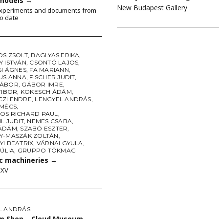
models
→
New Budapest Gallery
experiments and documents from
o date
OS ZSOLT
,
BAGLYAS ERIKA
,
Y ISTVÁN
,
CSONTÓ LAJOS
,
SI ÁGNES
,
FA MARIANN
,
IUS ANNA
,
FISCHER JUDIT
,
GÁBOR
,
GÁBOR IMRE
,
TIBOR
,
KOKESCH ÁDÁM
,
ZI ENDRE
,
LENGYEL ANDRÁS
,
 MÉCS
,
OS RICHARD PAUL
,
L JUDIT
,
NEMES CSABA
,
ÁDÁM
,
SZABÓ ESZTER
,
Y-MASZÁK ZOLTÁN
,
I BEATRIX
,
VÁRNAI GYULA
,
JÚLIA
,
GRUPPO TÖKMAG
c machineries
→
XXV
L ANDRÁS
 Shop – Cloud Museum
→