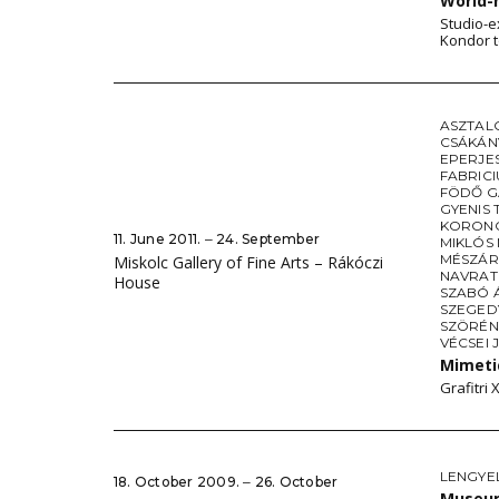
World-
Studio-
Kondor t
ASZTAL
CSÁKÁN
EPERJE
FABRIC
FÖDŐ 
GYENIS 
KORONC
11. June 2011. ‒ 24. September
MIKLÓS
MÉSZÁR
Miskolc Gallery of Fine Arts – Rákóczi
NAVRATI
House
SZABÓ 
SZEGED
SZÖRÉNY
VÉCSEI 
Mimeti
Grafitri 
LENGYE
18. October 2009. ‒ 26. October
Museum