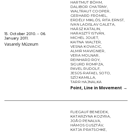
HARTMUT BÖHM
,
DALIBOR CHATRNY
,
WALTRAUT COOPER
,
GERHARD FRÖMEL
,
ERDÉLY MIKLÓS
,
RITA ERNST
,
IVAN LADISLAV GALETA
,
HAÁSZ KATALIN
,
HARASZTŸ ISTVÁN
,
15. October 2010. ‒ 06.
MICHEL JOUET
,
January 2011.
KAITNA WALTER
,
Vasarely Múzeum
VESNA KOVACIC
,
ALMIR MAVIGNIER
,
VERA MOLNAR
,
REINHARD ROY
,
SIGURD ROMPZA
,
PAVEL RUDOLF
,
JESÚS-RAFAEL SOTO
,
SZÍJ KAMILLA
,
TARR HAJNALKA
Point, Line in Movement
→
FLIEGAUF BENEDEK
,
KATARZYNA KOZYRA
,
JOÃO PENALVA
,
HÁMOS GUSZTÁV
,
KATJA PRATSCHKE
,