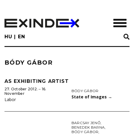
Skip
to
main
TOGGL
content
HU
EN
BÓDY GÁBOR
AS EXHIBITING ARTIST
27. October 2012. ‒ 16.
BÓDY GÁBOR
November
State of Images
→
Labor
BARCSAY JENŐ
,
BENEDEK BARNA
,
BÓDY GÁBOR
,