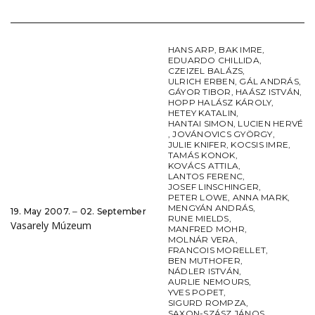
HANS ARP
,
BAK IMRE
,
EDUARDO CHILLIDA
,
CZEIZEL BALÁZS
,
ULRICH ERBEN
,
GÁL ANDRÁS
,
GÁYOR TIBOR
,
HAÁSZ ISTVÁN
,
HOPP HALÁSZ KÁROLY
,
HETEY KATALIN
,
HANTAI SIMON
,
LUCIEN HERVÉ
,
JOVÁNOVICS GYÖRGY
,
JULIE KNIFER
,
KOCSIS IMRE
,
TAMÁS KONOK
,
KOVÁCS ATTILA
,
LANTOS FERENC
,
JOSEF LINSCHINGER
,
PETER LOWE
,
ANNA MARK
,
MENGYÁN ANDRÁS
,
19. May 2007. ‒ 02. September
RUNE MIELDS
,
Vasarely Múzeum
MANFRED MOHR
,
MOLNÁR VERA
,
FRANCOIS MORELLET
,
BEN MUTHOFER
,
NÁDLER ISTVÁN
,
AURLIE NEMOURS
,
YVES POPET
,
SIGURD ROMPZA
,
SAXON-SZÁSZ JÁNOS
,