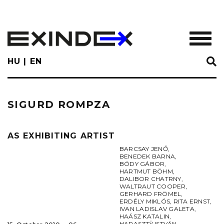
Skip
to
main
TOGGL
content
HU
EN
SIGURD ROMPZA
AS EXHIBITING ARTIST
BARCSAY JENŐ
,
BENEDEK BARNA
,
BÓDY GÁBOR
,
HARTMUT BÖHM
,
DALIBOR CHATRNY
,
WALTRAUT COOPER
,
GERHARD FRÖMEL
,
ERDÉLY MIKLÓS
,
RITA ERNST
,
IVAN LADISLAV GALETA
,
HAÁSZ KATALIN
,
HARASZTŸ ISTVÁN
,