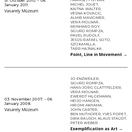
15. October 2010. ‒ 06.
MICHEL JOUET
,
January 2011.
KAITNA WALTER
,
Vasarely Múzeum
VESNA KOVACIC
,
ALMIR MAVIGNIER
,
VERA MOLNAR
,
REINHARD ROY
,
SIGURD ROMPZA
,
PAVEL RUDOLF
,
JESÚS-RAFAEL SOTO
,
SZÍJ KAMILLA
,
TARR HAJNALKA
Point, Line in Movement
→
JO ENZWEILER
,
SIGURD ROMPZA
,
HANS-JÖRG GLATTFELDER
,
VERA MOLNAR
,
EWERDT HILGEMANN
,
03. November 2007. ‒ 06.
HEIJO HANGEN
,
January 2008.
HIROMI AKIYAMA
,
Vasarely Múzeum
JOHN CARTER
,
BEN MUTHOFER
,
YVES POPET
,
DIRK RAUSCH
,
KLAUS STAUDT
,
PETER WEBER
Exemplification as Art
→